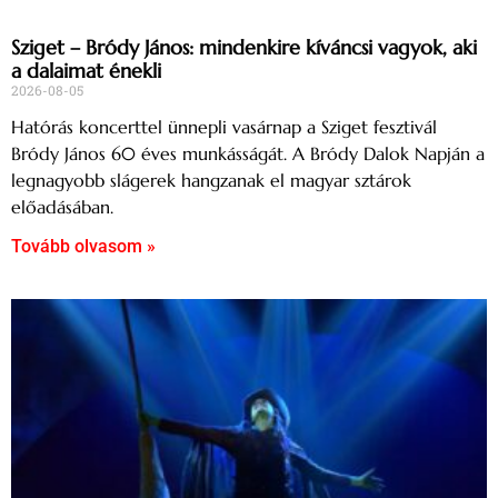
Sziget – Bródy János: mindenkire kíváncsi vagyok, aki
a dalaimat énekli
2026-08-05
Hatórás koncerttel ünnepli vasárnap a Sziget fesztivál
Bródy János 60 éves munkásságát. A Bródy Dalok Napján a
legnagyobb slágerek hangzanak el magyar sztárok
előadásában.
Tovább olvasom »