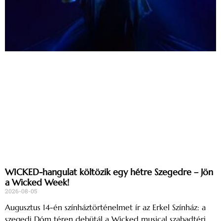
WICKED-hangulat költözik egy hétre Szegedre – Jön
a Wicked Week!
2026-08-05
Augusztus 14-én színháztörténelmet ír az Erkel Színház: a
szegedi Dóm téren debütál a Wicked musical szabadtéri