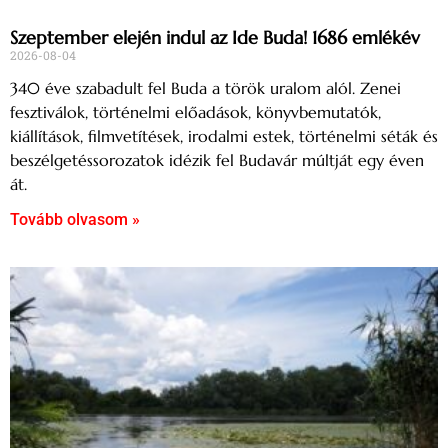
Szeptember elején indul az Ide Buda! 1686 emlékév
2026-08-04
340 éve szabadult fel Buda a török uralom alól. Zenei
fesztiválok, történelmi előadások, könyvbemutatók,
kiállítások, filmvetítések, irodalmi estek, történelmi séták és
beszélgetéssorozatok idézik fel Budavár múltját egy éven
át.
Tovább olvasom »