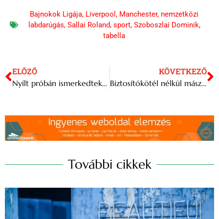
Bajnokok Ligája
,
Liverpool
,
Manchester
,
nemzetközi
labdarúgás
,
Sallai Roland
,
sport
,
Szoboszlai Dominik
,
tabella
ELŐZŐ
KÖVETKEZŐ
Nyílt próbán ismerkedtek a nézők a miskolci színház Bohémélet előadásával
Biztosítókötél nélkül mászta meg a felhőkarcolót Tajvanon az extrém sportoló
További cikkek