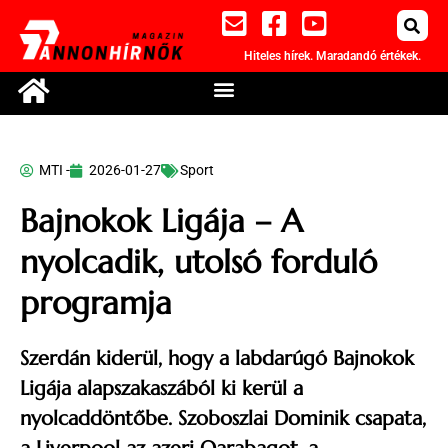
Hiteles hírek. Maradandó értékek.
MTI -
2026-01-27
Sport
Bajnokok Ligája – A
nyolcadik, utolsó forduló
programja
Szerdán kiderül, hogy a labdarúgó Bajnokok
Ligája alapszakaszából ki kerül a
nyolcaddöntőbe. Szoboszlai Dominik csapata,