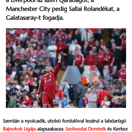
a Liverpool az azeri Qarabagot, a
Manchester City pedig Sallai Rolandékat, a
Galatasaray-t fogadja.
Szerdán a nyolcadik, utolsó fordulóval lezárul a labdarúgó
Bajnokok Ligája
alapszakasza:
Szoboszlai Dominik
és Kerkez