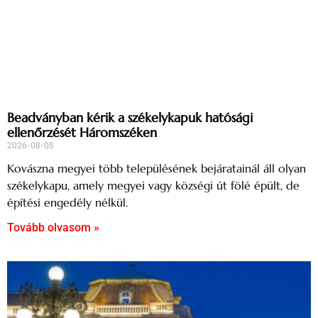
Beadványban kérik a székelykapuk hatósági
ellenőrzését Háromszéken
2026-08-05
Kovászna megyei több településének bejáratainál áll olyan
székelykapu, amely megyei vagy községi út fölé épült, de
építési engedély nélkül.
Tovább olvasom »