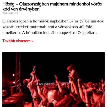
Hőség – Olaszországban majdnem mindenhol vörös
kód van érvényben
2026-08-03
Olaszországban a hőmérők napközben 37 és 39 Celsius-fok
közötti értéket mutatnak, ami a városokban 40 fölé
emelkedik. A hőhullám legalább augusztus 10-ig eltart.
Tovább olvasom »