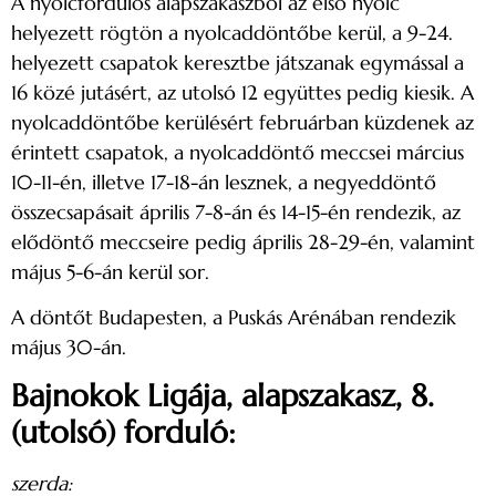
A nyolcfordulós alapszakaszból az első nyolc
helyezett rögtön a nyolcaddöntőbe kerül, a 9-24.
helyezett csapatok keresztbe játszanak egymással a
16 közé jutásért, az utolsó 12 együttes pedig kiesik. A
nyolcaddöntőbe kerülésért februárban küzdenek az
érintett csapatok, a nyolcaddöntő meccsei március
10-11-én, illetve 17-18-án lesznek, a negyeddöntő
összecsapásait április 7-8-án és 14-15-én rendezik, az
elődöntő meccseire pedig április 28-29-én, valamint
május 5-6-án kerül sor.
A döntőt Budapesten, a Puskás Arénában rendezik
május 30-án.
Bajnokok Ligája, alapszakasz, 8.
(utolsó) forduló:
szerda: