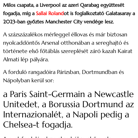
Milos csapata, a Liverpool az azeri Qarabag együttesét
fogadja, míg a
Sallai Roland
ot is foglalkoztató Galatasaray a
2023-ban győztes Manchester City vendége lesz.
A százszázalékos mérleggel éllovas és már biztosan
nyolcaddöntős Arsenal otthonában a sereghajtó és
története első főtáblás szereplését záró kazah Kairat
Almati lép pályára.
A forduló rangadóira Párizsban, Dortmundban és
Nápolyban kerül sor:
a Paris Saint-Germain a Newcastle
Unitedet, a Borussia Dortmund az
Internazionalét, a Napoli pedig a
Chelsea-t fogadja.