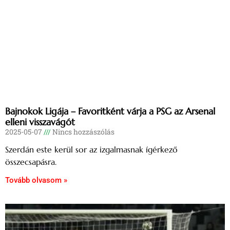
Bajnokok Ligája – Favoritként várja a PSG az Arsenal
elleni visszavágót
2025-05-07
Nincs hozzászólás
Szerdán este kerül sor az izgalmasnak ígérkező
összecsapásra.
Tovább olvasom »