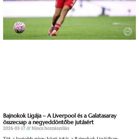
Bajnokok Ligája – A Liverpool és a Galatasaray
összecsap a negyeddöntőbe jutásért
2026-03-17
Nincs hozzászólás
Tét a legjobb négy közé jutás a Bajnokok Ligájában: