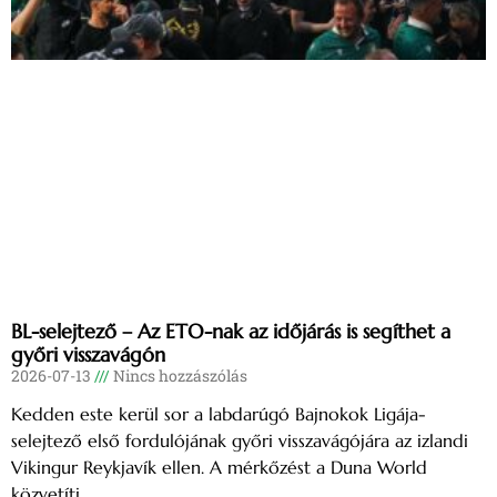
BL-selejtező – Az ETO-nak az időjárás is segíthet a
győri visszavágón
2026-07-13
Nincs hozzászólás
Kedden este kerül sor a labdarúgó Bajnokok Ligája-
selejtező első fordulójának győri visszavágójára az izlandi
Vikingur Reykjavík ellen. A mérkőzést a Duna World
közvetíti.