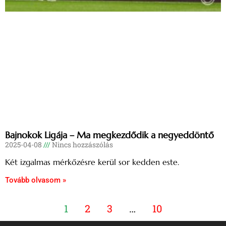
Bajnokok Ligája – Ma megkezdődik a negyeddöntő
2025-04-08
Nincs hozzászólás
Két izgalmas mérkőzésre kerül sor kedden este.
Tovább olvasom »
1
2
3
…
10