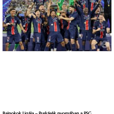
Bajnokok Ligája – Puskásék nyomában a PSG