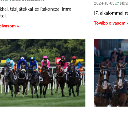
2024-10-05
Ninc
kal, tűzijátékkal és Rakonczai Imre
17. alkalommal 
tel.
Tovább olvasom 
olvasom »