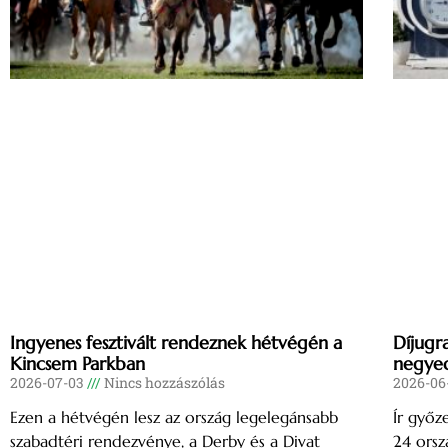
Ingyenes fesztivált rendeznek hétvégén a
Díjugr
Kincsem Parkban
negyed
2026-07-03
Nincs hozzászólás
2026-06
Ezen a hétvégén lesz az ország legelegánsabb
Ír győz
szabadtéri rendezvénye, a Derby és a Divat
24 orsz