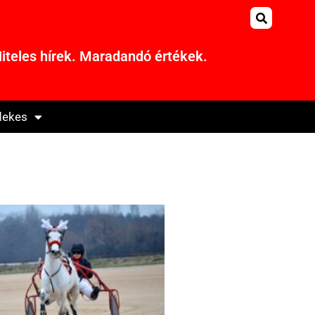
iteles hírek. Maradandó értékek.
dekes