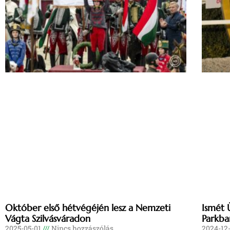
Október első hétvégéjén lesz a Nemzeti
Ismét 
Vágta Szilvásváradon
Parkba
2025-05-01
Nincs hozzászólás
2024-12