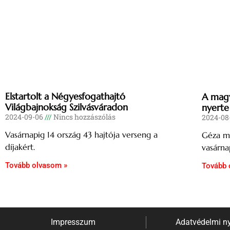
Elstartolt a Négyesfogathajtó
A magy
Világbajnokság Szilvásváradon
nyerte
2024-09-06
Nincs hozzászólás
2024-08
Vasárnapig 14 ország 43 hajtója verseng a
Géza m
díjakért.
vasárna
Tovább olvasom »
Tovább 
Impresszum
Adatvédelmi ny