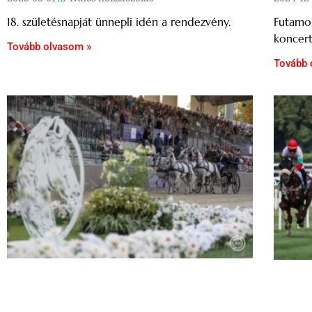
18. születésnapját ünnepli idén a rendezvény.
Futamok
koncert
Tovább olvasom »
Tovább 