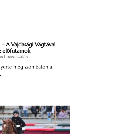
– A Vajdasági Vágtával
z előfutamok
s hozzászólás
nyerte meg szombaton a
.
»