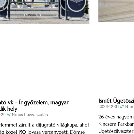
Ismét Ügetőszi
ató vk – Ír győzelem, magyar
2025-12-31
Ninc
ik hely
-29
Nincs hozzászólás
26 éves hagyomá
Kincsem Parkban,
elemmel zárult a díjugrató világkupa, ahol
Ügetőszilveszter
ág közel 150 lovasa versenygett. Dömse