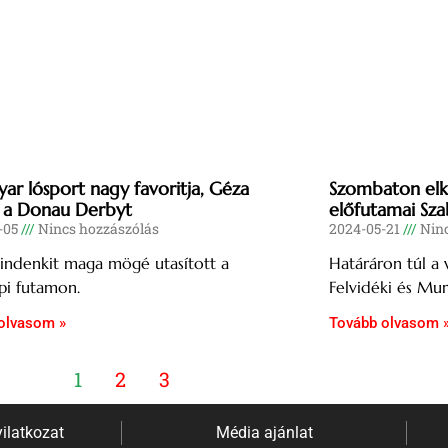
ar lósport nagy favoritja, Géza
Szombaton elk
 a Donau Derbyt
előfutamai Sz
-05
Nincs hozzászólás
2024-05-21
Ninc
indenkit maga mögé utasított a
Határáron túl a v
pi futamon.
Felvidéki és Mur
olvasom »
Tovább olvasom 
1
2
3
ilatkozat
Média ajánlat