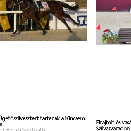
Ügetőszilvesztert tartanak a Kincsem
Elrajtolt és va
n
Szilvásváradon
-31
Nincs hozzászólás