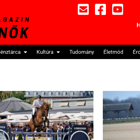
H
énztárca
Kultúra
Tudomány
Életmód
Ér