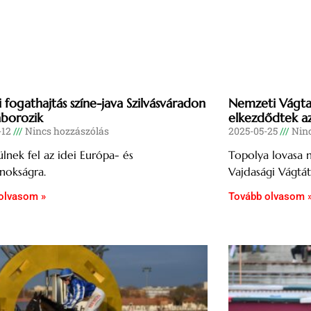
 fogathajtás színe-java Szilvásváradon
Nemzeti Vágta 
borozik
elkezdődtek a
-12
Nincs hozzászólás
2025-05-25
Ninc
zülnek fel az idei Európa- és
Topolya lovasa 
jnokságra.
Vajdasági Vágtát
olvasom »
Tovább olvasom 