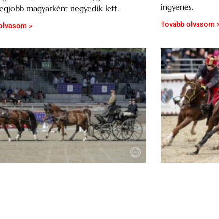
ingyenes.
egjobb magyarként negyedik lett.
Tovább olvasom 
olvasom »