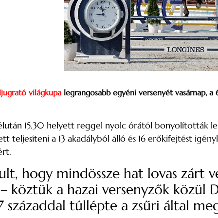
íjugrató világkupa
legrangosabb egyéni versenyét vasárnap, a 60
után 15.30 helyett reggel nyolc órától bonyolították le
t teljesíteni a 13 akadályból álló és 16 erőkifejtést igén
rt.
lt, hogy mindössze hat lovas zárt v
 – köztük a hazai versenyzők közül
századdal túllépte a zsűri által meg