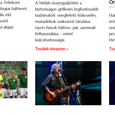
Őr
s a Telekom
A Nébih összegyűjtötte a
202
lógiai hátteret,
biztonságos grillezés legfontosabb
lis élő
Hár
tudnivalóit: megfelelő hőkezelés,
övető
ér
maradékok szakszerű tárolása,
AI-alapú
sza
nyers húsok hűtése, pác azonnali
pro
felhasználása – mind
Hét
kulcsfontosságú.
To
Tovább olvasom »