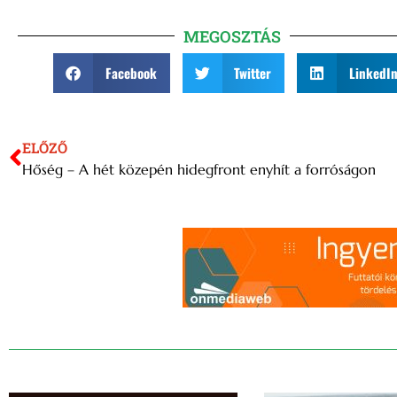
MEGOSZTÁS
Facebook
Twitter
LinkedI
ELŐZŐ
Hőség – A hét közepén hidegfront enyhít a forróságon