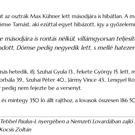
t az osztrák Max Kühner lett másodjára is hibátlan. A m
ömse Tamást, aki ezúttal egyet hibázott, így a győzele
ásodjára is rontás nélkül, villámgyorsan teljesíte
odott, Dömse pedig negyedik lett, s mellé hatezer
hetedik, ifj. Szuhai Gyula 13., Fekete György 15. lett, 
orbála 39., Szuhai Péter 40., Jármy Vince 43., Lengyel Ró
or pedig nem fejezte be a versenyt.
 mintegy 350 ló állt rajthoz, a lovasok összesen 186 50
Tebbel Paulus-L nyergében a Nemzeti Lovardában zajló 
Kocsis Zoltán