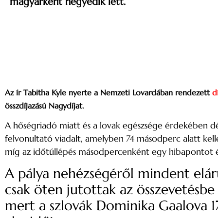
magyarként negyedik lett.
Az ír Tabitha Kyle nyerte a Nemzeti Lovardában rendezett
d
összdíjazású Nagydíjat.
A hőségriadó miatt és a lovak egészsége érdekében dél
felvonultató viadalt, amelyben 74 másodperc alatt kellet
míg az időtúllépés másodpercenként egy hibapontot é
A pálya nehézségéről mindent eláru
csak öten jutottak az összevetésbe
mert a szlovák Dominika Gaalova 17 