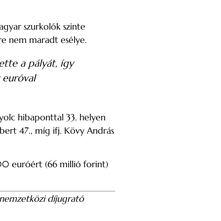
agyar szurkolók szinte
mre nem maradt esélye.
tte a pályát, így
 euróval
nyolc hibaponttal 33. helyen
bert 47., míg ifj. Kövy András
0 euróért (66 millió forint)
nemzetközi díjugrató