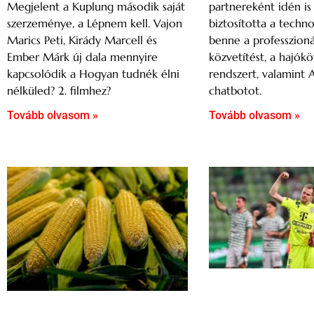
partnereként idén i
Megjelent a Kuplung második saját
biztosította a techno
szerzeménye, a Lépnem kell. Vajon
benne a professzioná
Marics Peti, Kirády Marcell és
közvetítést, a hajók
Ember Márk új dala mennyire
rendszert, valamint 
kapcsolódik a Hogyan tudnék élni
chatbotot.
nélküled? 2. filmhez?
Tovább olvasom »
Tovább olvasom »