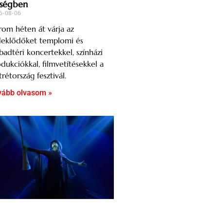
ségben
6-08-06
om héten át várja az
deklődőket templomi és
badtéri koncertekkel, színházi
dukciókkal, filmvetítésekkel a
rétország fesztivál.
vább olvasom »