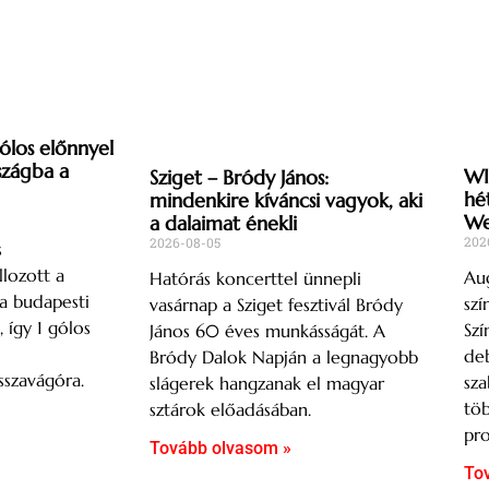
gólos előnnyel
szágba a
WI
Sziget – Bródy János:
hé
mindenkire kíváncsi vagyok, aki
We
a dalaimat énekli
202
2026-08-05
s
lozott a
Aug
Hatórás koncerttel ünnepli
a budapesti
szí
vasárnap a Sziget fesztivál Bródy
így 1 gólos
Szí
János 60 éves munkásságát. A
deb
Bródy Dalok Napján a legnagyobb
sszavágóra.
sza
slágerek hangzanak el magyar
töb
sztárok előadásában.
pro
Tovább olvasom »
To