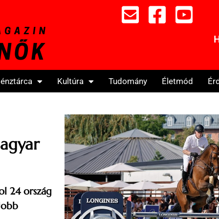
H
énztárca
Kultúra
Tudomány
Életmód
Ér
magyar
ol 24 ország
jobb