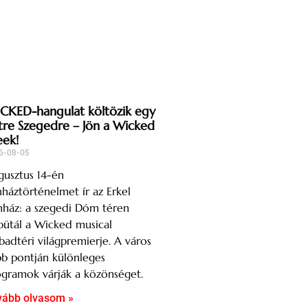
CKED-hangulat költözik egy
tre Szegedre – Jön a Wicked
ek!
6-08-05
usztus 14-én
nháztörténelmet ír az Erkel
nház: a szegedi Dóm téren
ütál a Wicked musical
badtéri világpremierje. A város
b pontján különleges
gramok várják a közönséget.
vább olvasom »