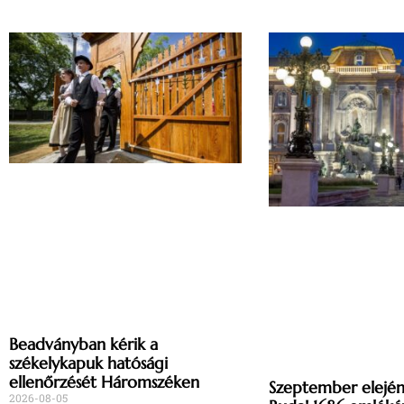
Beadványban kérik a
székelykapuk hatósági
ellenőrzését Háromszéken
Szeptember elején 
2026-08-05