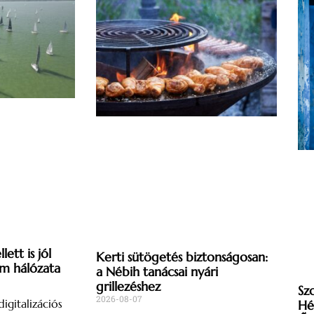
ett is jól
Kerti sütögetés biztonságosan:
om hálózata
a Nébih tanácsai nyári
grillezéshez
Sz
2026-08-07
igitalizációs
Hé