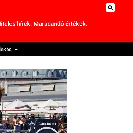
iteles hírek. Maradandó értékek.
dekes