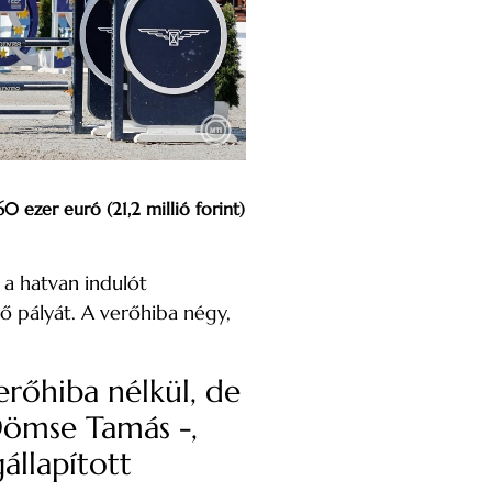
 ezer euró (21,2 millió forint)
 a hatvan indulót
ylő pályát. A verőhiba négy,
erőhiba nélkül, de
 Dömse Tamás -,
állapított