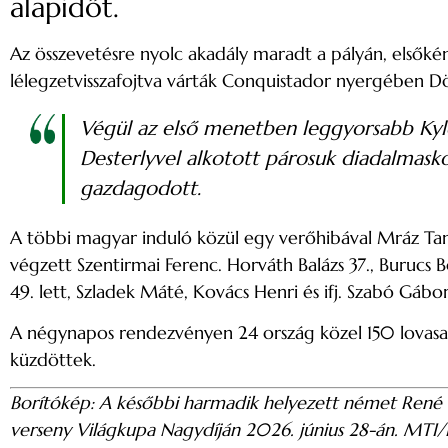
alapidőt.
Az összevetésre nyolc akadály maradt a pályán, elsőkén
lélegzetvisszafojtva várták Conquistador nyergében D
Végül az első menetben leggyorsabb Kyle m
Desterlyvel alkotott párosuk diadalmask
gazdagodott.
A többi magyar induló közül egy verőhibával Mráz Tamás 
végzett Szentirmai Ferenc. Horváth Balázs 37., Burucs B
49. lett, Szladek Máté, Kovács Henri és ifj. Szabó Gáb
A négynapos rendezvényen 24 ország közel 150 lovasa és
küzdöttek.
Borítókép: A későbbi harmadik helyezett német René 
verseny Világkupa Nagydíján 2026. június 28-án. MTI/