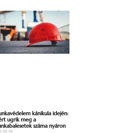
nkavédelem kánikula idején:
ért ugrik meg a
nkabalesetek száma nyáron
6-08-04