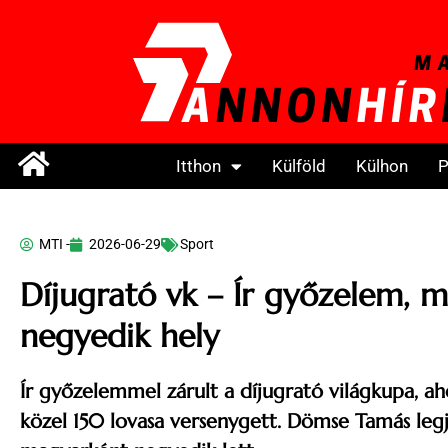
Itthon
Külföld
Külhon
P
MTI -
2026-06-29
Sport
Díjugrató vk – Ír győzelem, 
negyedik hely
Ír győzelemmel zárult a díjugrató világkupa, ah
közel 150 lovasa versenygett. Dömse Tamás leg