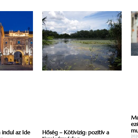
Mu
ez
mu
indul az Ide
Hőség – Kötivizig: pozitív a
202