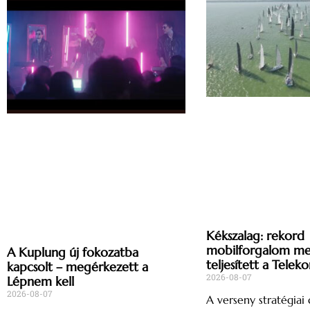
Kékszalag: rekord
mobilforgalom mell
A Kuplung új fokozatba
teljesített a Telek
kapcsolt – megérkezett a
2026-08-07
Lépnem kell
2026-08-07
A verseny stratégiai d