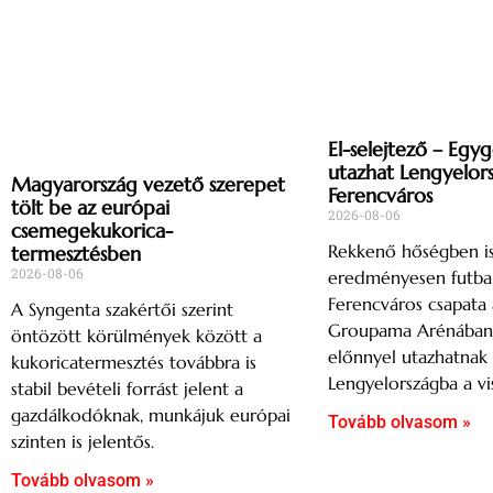
El-selejtező – Egy
utazhat Lengyelor
Magyarország vezető szerepet
Ferencváros
tölt be az európai
2026-08-06
csemegekukorica-
Rekkenő hőségben i
termesztésben
2026-08-06
eredményesen futbal
Ferencváros csapata 
A Syngenta szakértői szerint
Groupama Arénában, 
öntözött körülmények között a
előnnyel utazhatnak
kukoricatermesztés továbbra is
Lengyelországba a vi
stabil bevételi forrást jelent a
gazdálkodóknak, munkájuk európai
Tovább olvasom »
szinten is jelentős.
Tovább olvasom »