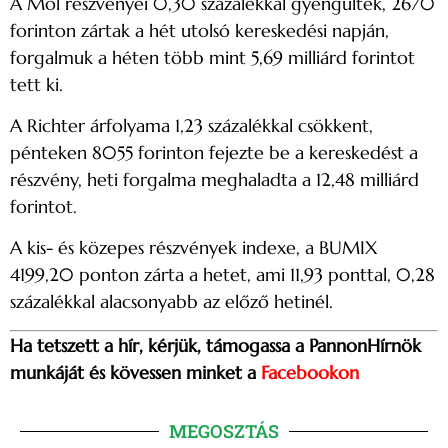
A Mol részvényei 0,30 százalékkal gyengültek, 2670
forinton zártak a hét utolsó kereskedési napján,
forgalmuk a héten több mint 5,69 milliárd forintot
tett ki.
A Richter árfolyama 1,23 százalékkal csökkent,
pénteken 8055 forinton fejezte be a kereskedést a
részvény, heti forgalma meghaladta a 12,48 milliárd
forintot.
A kis- és közepes részvények indexe, a BUMIX
4199,20 ponton zárta a hetet, ami 11,93 ponttal, 0,28
százalékkal alacsonyabb az előző hetinél.
Ha tetszett a hír, kérjük, támogassa a PannonHírnök
munkáját és kövessen minket a
Facebookon
MEGOSZTÁS