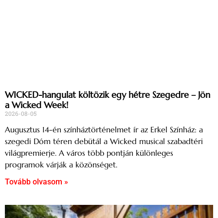
WICKED-hangulat költözik egy hétre Szegedre – Jön
a Wicked Week!
2026-08-05
Augusztus 14-én színháztörténelmet ír az Erkel Színház: a
szegedi Dóm téren debütál a Wicked musical szabadtéri
világpremierje. A város több pontján különleges
programok várják a közönséget.
Tovább olvasom »