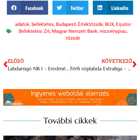
Facebook
Twitter
LinkedIn
adatok
,
befektetés
,
Budapesti Értéktőzsde
,
BUX
,
Equilor
Befektetési Zrt
,
Magyar Nemzeti Bank
,
részvénypiac
,
tőzsde
ELŐZŐ
KÖVETKEZŐ
Labdarúgó NB I – Eredmények és tabella
Férfi röplabda Extraliga – Nagy csatában nyert a DEAC
További cikkek