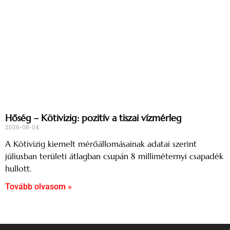
Hőség – Kötivizig: pozitív a tiszai vízmérleg
2026-08-04
A Kötivizig kiemelt mérőállomásainak adatai szerint
júliusban területi átlagban csupán 8 milliméternyi csapadék
hullott.
Tovább olvasom »