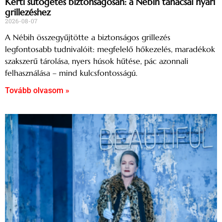
Kerti sütögetés biztonságosan: a Nébih tanácsai nyári
grillezéshez
2026-08-07
A Nébih összegyűjtötte a biztonságos grillezés
legfontosabb tudnivalóit: megfelelő hőkezelés, maradékok
szakszerű tárolása, nyers húsok hűtése, pác azonnali
felhasználása – mind kulcsfontosságú.
Tovább olvasom »