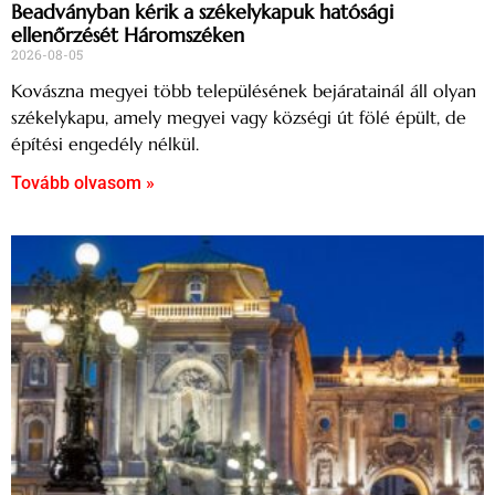
Beadványban kérik a székelykapuk hatósági
ellenőrzését Háromszéken
2026-08-05
Kovászna megyei több településének bejáratainál áll olyan
székelykapu, amely megyei vagy községi út fölé épült, de
építési engedély nélkül.
Tovább olvasom »