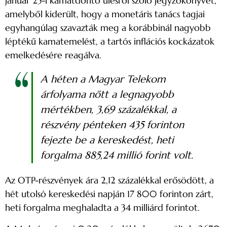
január 25-i kamatdöntő ülésről szóló jegyzőkönyvet,
amelyből kiderült, hogy a monetáris tanács tagjai
egyhangúlag szavazták meg a korábbinál nagyobb
léptékű kamatemelést, a tartós inflációs kockázatok
emelkedésére reagálva.
A héten a Magyar Telekom
árfolyama nőtt a legnagyobb
mértékben, 3,69 százalékkal, a
részvény pénteken 435 forinton
fejezte be a kereskedést, heti
forgalma 885,24 millió forint volt.
Az OTP-részvények ára 2,12 százalékkal erősödött, a
hét utolsó kereskedési napján 17 800 forinton zárt,
heti forgalma meghaladta a 34 milliárd forintot.