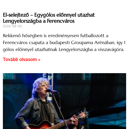
El-selejtező – Egygólos előnnyel utazhat
Lengyelországba a Ferencváros
2026-08-06
Rekkenő hőségben is eredményesen futballozott a
Ferencváros csapata a budapesti Groupama Arénában, így 1
gólos előnnyel utazhatnak Lengyelországba a visszavágóra.
Tovább olvasom »