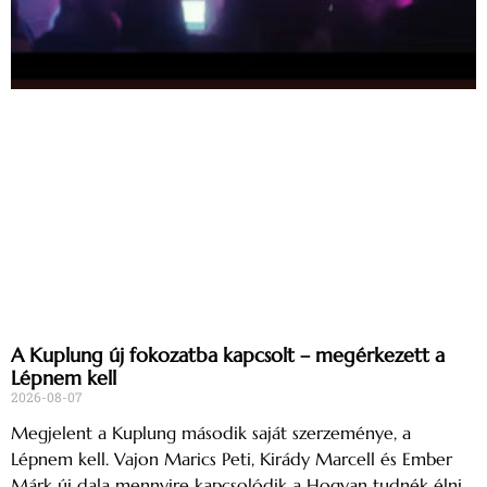
A Kuplung új fokozatba kapcsolt – megérkezett a
Lépnem kell
2026-08-07
Megjelent a Kuplung második saját szerzeménye, a
Lépnem kell. Vajon Marics Peti, Kirády Marcell és Ember
Márk új dala mennyire kapcsolódik a Hogyan tudnék élni