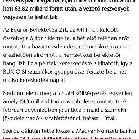
részvénypiac forgalma 54,18 milliárd forint volt a múlt
heti 62,82 milliárd forint után, a vezető részvények
vegyesen teljesítettek.
Az Equilor Befektetési Zrt. az MTI-nek küldött
összefoglalójában kiemelte: a hét első felében erőt
mutatott a hazai tőzsdeindex, csütörtökre azonban
érezhetően elromlott a nemzetközi befektetői
hangulat. Ez a pénteki kereskedésre is kihatott, így a
BUX 0,81 százalékos gyengüléssel fejezte be a hét
utolsó kereskedési napját.
Kedden jelent meg a januári költségvetési egyenleg,
amely 151,3 milliárd forintos többletet mutatott. A
februári egyenlegben jelentkezik majd a személyi
jövedelemadó visszatérítésének hatása – írták.
Szerda délután tette közzé a Magyar Nemzeti Bank a