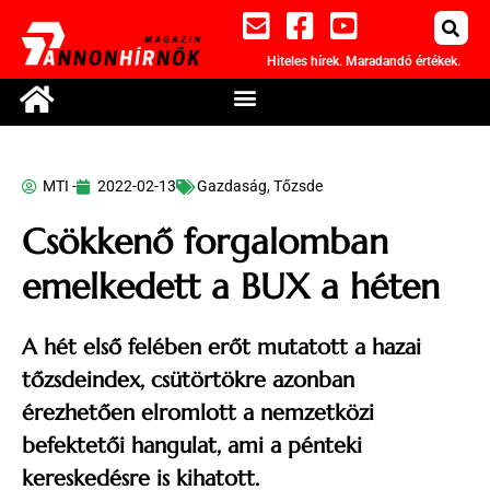
Hiteles hírek. Maradandó értékek.
MTI -
2022-02-13
Gazdaság
,
Tőzsde
Csökkenő forgalomban
emelkedett a BUX a héten
A hét első felében erőt mutatott a hazai
tőzsdeindex, csütörtökre azonban
érezhetően elromlott a nemzetközi
befektetői hangulat, ami a pénteki
kereskedésre is kihatott.