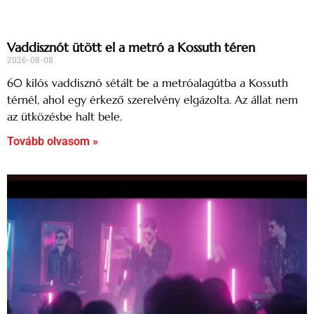
Vaddisznót ütött el a metró a Kossuth téren
2026-08-08
60 kilós vaddisznó sétált be a metróalagútba a Kossuth
térnél, ahol egy érkező szerelvény elgázolta. Az állat nem
az ütközésbe halt bele.
Tovább olvasom »