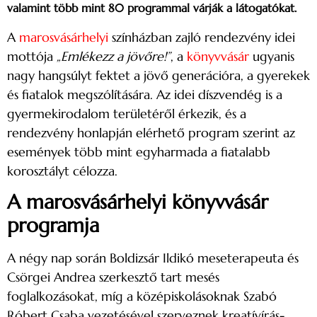
valamint több mint 80 programmal várják a látogatókat.
A
marosvásárhelyi
színházban zajló rendezvény idei
mottója
„Emlékezz a jövőre!”
, a
könyvvásár
ugyanis
nagy hangsúlyt fektet a jövő generációra, a gyerekek
és fiatalok megszólítására. Az idei díszvendég is a
gyermekirodalom területéről érkezik, és a
rendezvény honlapján elérhető program szerint az
események több mint egyharmada a fiatalabb
korosztályt célozza.
A marosvásárhelyi könyvvásár
programja
A négy nap során Boldizsár Ildikó meseterapeuta és
Csörgei Andrea szerkesztő tart mesés
foglalkozásokat, míg a középiskolásoknak Szabó
Róbert Csaba vezetésével szerveznek kreatívírás-