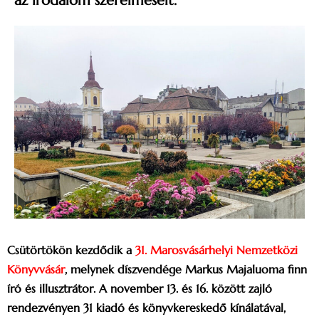
az irodalom szerelmeseit.
Csütörtökön kezdődik a
31. Marosvásárhelyi Nemzetközi
Könyvvásár
, melynek díszvendége Markus Majaluoma finn
író és illusztrátor. A november 13. és 16. között zajló
rendezvényen 31 kiadó és könyvkereskedő kínálatával,