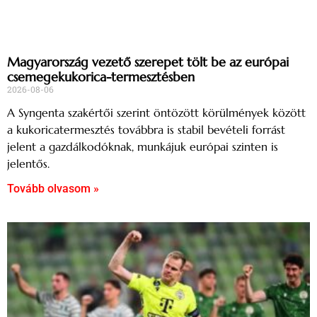
Magyarország vezető szerepet tölt be az európai
csemegekukorica-termesztésben
2026-08-06
A Syngenta szakértői szerint öntözött körülmények között
a kukoricatermesztés továbbra is stabil bevételi forrást
jelent a gazdálkodóknak, munkájuk európai szinten is
jelentős.
Tovább olvasom »