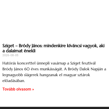
Sziget – Bródy János: mindenkire kíváncsi vagyok, aki
a dalaimat énekli
2026-08-05
Hatórás koncerttel ünnepli vasárnap a Sziget fesztivál
Bródy János 60 éves munkásságát. A Bródy Dalok Napján a
legnagyobb slágerek hangzanak el magyar sztárok
előadásában.
Tovább olvasom »