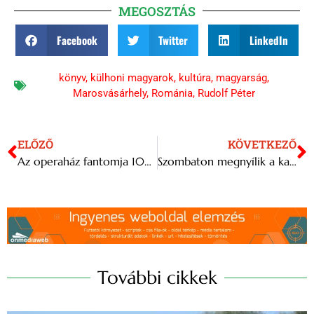
MEGOSZTÁS
Facebook
Twitter
LinkedIn
könyv
,
külhoni magyarok
,
kultúra
,
magyarság
,
Marosvásárhely
,
Románia
,
Rudolf Péter
ELŐZŐ
KÖVETKEZŐ
Az operaház fantomja 1000. előadását ünnepli a Madách Színház
Szombaton megnyílik a karácsonyi vásár a Vörösmarty téren
További cikkek