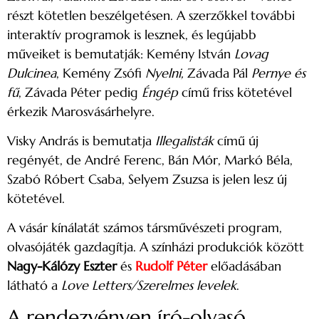
részt kötetlen beszélgetésen. A szerzőkkel további
interaktív programok is lesznek, és legújabb
műveiket is bemutatják: Kemény István
Lovag
Dulcinea
, Kemény Zsófi
Nyelni,
Závada Pál
Pernye és
fű
, Závada Péter pedig
Éngép
című friss kötetével
érkezik Marosvásárhelyre.
Visky András is bemutatja
Illegalisták
című új
regényét, de André Ferenc, Bán Mór, Markó Béla,
Szabó Róbert Csaba, Selyem Zsuzsa is jelen lesz új
kötetével.
A vásár kínálatát számos társművészeti program,
olvasójáték gazdagítja. A színházi produkciók között
Nagy-Kálózy Eszter
és
Rudolf Péter
előadásában
látható a
Love Letters/Szerelmes levelek
.
A rendezvényen író-olvasó