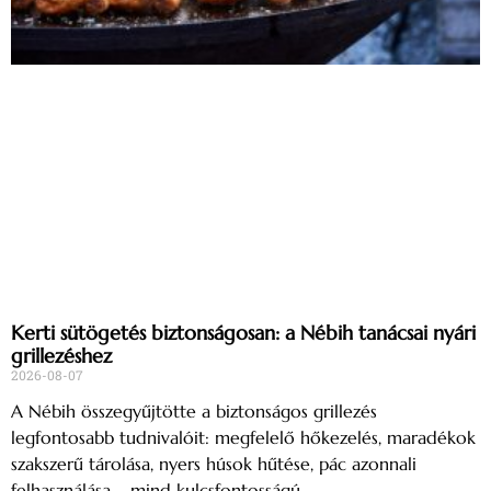
Kerti sütögetés biztonságosan: a Nébih tanácsai nyári
grillezéshez
2026-08-07
A Nébih összegyűjtötte a biztonságos grillezés
legfontosabb tudnivalóit: megfelelő hőkezelés, maradékok
szakszerű tárolása, nyers húsok hűtése, pác azonnali
felhasználása – mind kulcsfontosságú.