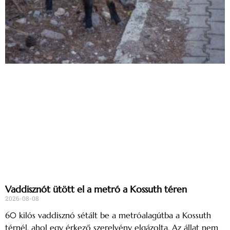
Vaddisznót ütött el a metró a Kossuth téren
2026-08-08
60 kilós vaddisznó sétált be a metróalagútba a Kossuth
térnél, ahol egy érkező szerelvény elgázolta. Az állat nem