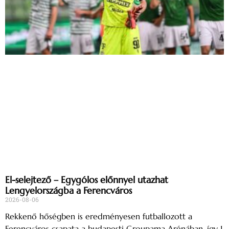
El-selejtező – Egygólos előnnyel utazhat
Lengyelországba a Ferencváros
2026-08-06
Rekkenő hőségben is eredményesen futballozott a
Ferencváros csapata a budapesti Groupama Arénában, így 1