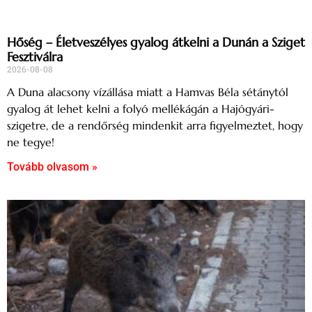
Hőség – Életveszélyes gyalog átkelni a Dunán a Sziget
Fesztiválra
2026-08-08
A Duna alacsony vízállása miatt a Hamvas Béla sétánytól
gyalog át lehet kelni a folyó mellékágán a Hajógyári-
szigetre, de a rendőrség mindenkit arra figyelmeztet, hogy
ne tegye!
Tovább olvasom »