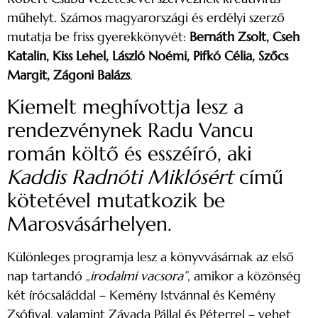
műhelyt. Számos magyarországi és erdélyi szerző
mutatja be friss gyerekkönyvét:
Bernáth Zsolt, Cseh
Katalin, Kiss Lehel, László Noémi, Pifkó Célia, Szőcs
Margit, Zágoni Balázs
.
Kiemelt meghívottja lesz a
rendezvénynek Radu Vancu
román költő és esszéíró, aki
Kaddis Radnóti Miklósért
című
kötetével mutatkozik be
Marosvásárhelyen.
Különleges programja lesz a könyvvásárnak az első
nap tartandó
„irodalmi vacsora”
, amikor a közönség
két írócsaláddal – Kemény Istvánnal és Kemény
Zsófival, valamint Závada Pállal és Péterrel – vehet