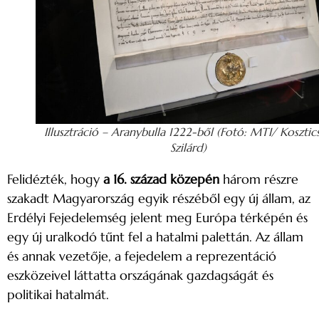
Illusztráció – Aranybulla 1222-ből (Fotó: MTI/ Kosztic
Szilárd)
Felidézték, hogy
a 16. század közepén
három részre
szakadt Magyarország egyik részéből egy új állam, az
Erdélyi Fejedelemség jelent meg Európa térképén és
egy új uralkodó tűnt fel a hatalmi palettán. Az állam
és annak vezetője, a fejedelem a reprezentáció
eszközeivel láttatta országának gazdagságát és
politikai hatalmát.