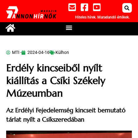
Hiteles hírek. Maradandó értékek.
MTI -
2024-04-16
Külhon
Erdély kincseiből nyílt
kiállítás a Csíki Székely
Múzeumban
Az Erdélyi Fejedelemség kincseit bemutató
tárlat nyílt a Csíkszeredában