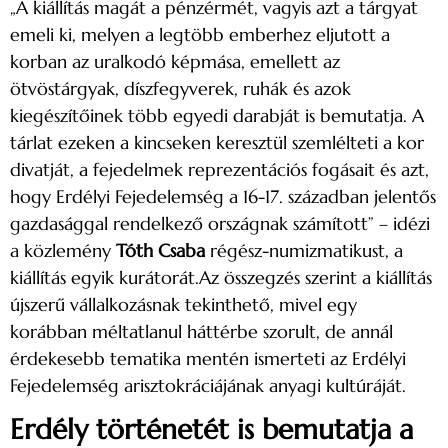
„A kiállítás magát a pénzérmét, vagyis azt a tárgyat
emeli ki, melyen a legtöbb emberhez eljutott a
korban az uralkodó képmása, emellett az
ötvöstárgyak, díszfegyverek, ruhák és azok
kiegészítőinek több egyedi darabját is bemutatja. A
tárlat ezeken a kincseken keresztül szemlélteti a kor
divatját, a fejedelmek reprezentációs fogásait és azt,
hogy Erdélyi Fejedelemség a 16-17. században jelentős
gazdasággal rendelkező országnak számított” – idézi
a közlemény
Tóth Csaba
régész-numizmatikust, a
kiállítás egyik kurátorát.Az összegzés szerint a kiállítás
újszerű vállalkozásnak tekinthető, mivel egy
korábban méltatlanul háttérbe szorult, de annál
érdekesebb tematika mentén ismerteti az Erdélyi
Fejedelemség arisztokráciájának anyagi kultúráját.
Erdély történetét is bemutatja a