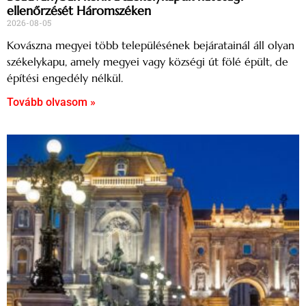
ellenőrzését Háromszéken
2026-08-05
Kovászna megyei több településének bejáratainál áll olyan
székelykapu, amely megyei vagy községi út fölé épült, de
építési engedély nélkül.
Tovább olvasom »