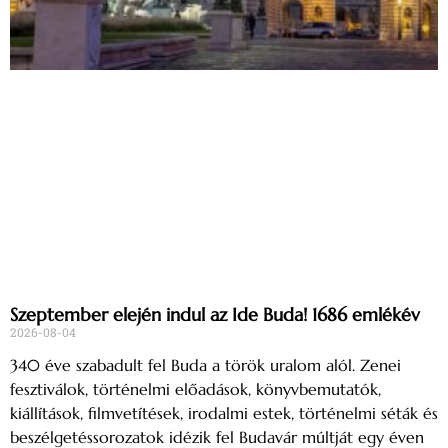
Szeptember elején indul az Ide Buda! 1686 emlékév
2026-08-04
340 éve szabadult fel Buda a török uralom alól. Zenei
fesztiválok, történelmi előadások, könyvbemutatók,
kiállítások, filmvetítések, irodalmi estek, történelmi séták és
beszélgetéssorozatok idézik fel Budavár múltját egy éven