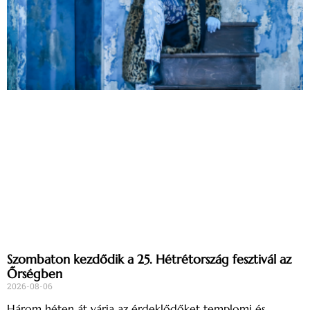
Szombaton kezdődik a 25. Hétrétország fesztivál az
Őrségben
2026-08-06
Három héten át várja az érdeklődőket templomi és