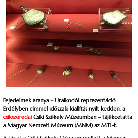
Fejedelmek aranya – Uralkodói reprezentáció
Erdélyben címmel időszaki kiállítás nyílt kedden, a
csíkszeredai
Csíki Székely Múzeumban – tájékoztatta
a Magyar Nemzeti Múzeum (MNM) az MTI-t.
A tárlat a Csíki Székely Múzeum mellett a Magyar