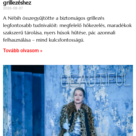
grillezéshez
2026-08-07
A Nébih összegyűjtötte a biztonságos grillezés
legfontosabb tudnivalóit: megfelelő hőkezelés, maradékok
szakszerű tárolása, nyers húsok hűtése, pác azonnali
felhasználása – mind kulcsfontosságú.
Tovább olvasom »