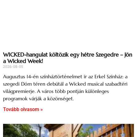
WICKED-hangulat költözik egy hétre Szegedre – Jön
a Wicked Week!
2026-08-05
Augusztus 14-én színháztörténelmet ír az Erkel Színház: a
szegedi Dóm téren debütál a Wicked musical szabadtéri
világpremierje. A város több pontján különleges
programok várják a közönséget.
Tovább olvasom »