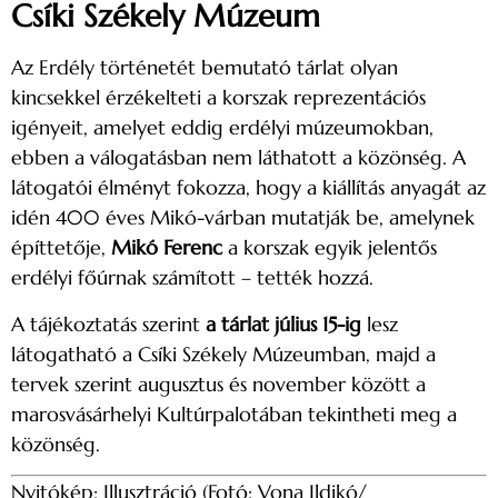
Csíki Székely Múzeum
Az Erdély történetét bemutató tárlat olyan
kincsekkel érzékelteti a korszak reprezentációs
igényeit, amelyet eddig erdélyi múzeumokban,
ebben a válogatásban nem láthatott a közönség. A
látogatói élményt fokozza, hogy a kiállítás anyagát az
idén 400 éves Mikó-várban mutatják be, amelynek
építtetője,
Mikó Ferenc
a korszak egyik jelentős
erdélyi főúrnak számított – tették hozzá.
A tájékoztatás szerint
a tárlat július 15-ig
lesz
látogatható a Csíki Székely Múzeumban, majd a
tervek szerint augusztus és november között a
marosvásárhelyi Kultúrpalotában tekintheti meg a
közönség.
Nyitókép: Illusztráció (Fotó: Vona Ildikó/