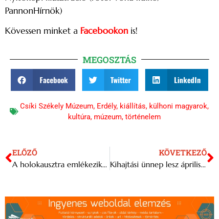
PannonHírnök)
Kövessen minket a
Facebookon
is!
MEGOSZTÁS
Facebook
Twitter
LinkedIn
Csíki Székely Múzeum
,
Erdély
,
kiállítás
,
külhoni magyarok
,
kultúra
,
múzeum
,
történelem
ELŐZŐ
KÖVETKEZŐ
A holokausztra emlékezik a Magyar Nemzeti Galéria új tárlata
Kihajtási ünnep lesz április 27-én Debrecenben