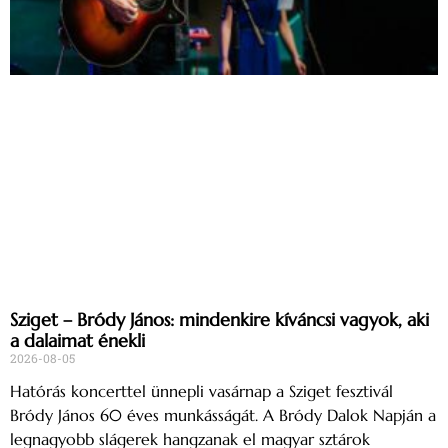
Sziget – Bródy János: mindenkire kíváncsi vagyok, aki
a dalaimat énekli
2026-08-05
Hatórás koncerttel ünnepli vasárnap a Sziget fesztivál
Bródy János 60 éves munkásságát. A Bródy Dalok Napján a
legnagyobb slágerek hangzanak el magyar sztárok