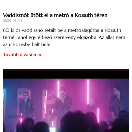
Vaddisznót ütött el a metró a Kossuth téren
2026-08-08
60 kilós vaddisznó sétált be a metróalagútba a Kossuth
térnél, ahol egy érkező szerelvény elgázolta. Az állat nem
az ütközésbe halt bele.
Tovább olvasom »