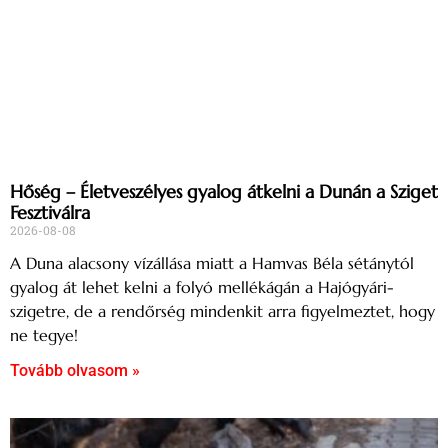
Hőség – Életveszélyes gyalog átkelni a Dunán a Sziget
Fesztiválra
2026-08-08
A Duna alacsony vízállása miatt a Hamvas Béla sétánytól
gyalog át lehet kelni a folyó mellékágán a Hajógyári-
szigetre, de a rendőrség mindenkit arra figyelmeztet, hogy
ne tegye!
Tovább olvasom »