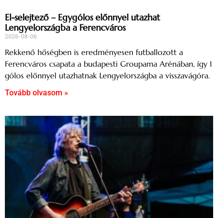
El-selejtező – Egygólos előnnyel utazhat
Lengyelországba a Ferencváros
2026-08-06
Rekkenő hőségben is eredményesen futballozott a
Ferencváros csapata a budapesti Groupama Arénában, így 1
gólos előnnyel utazhatnak Lengyelországba a visszavágóra.
Tovább olvasom »