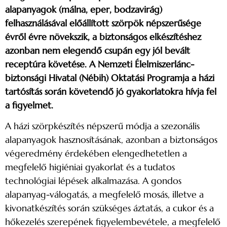
alapanyagok (málna, eper, bodzavirág)
felhasználásával előállított szörpök népszerűsége
évről évre növekszik, a biztonságos elkészítéshez
azonban nem elegendő csupán egy jól bevált
receptúra követése. A Nemzeti Élelmiszerlánc-
biztonsági Hivatal (Nébih) Oktatási Programja a házi
tartósítás során követendő jó gyakorlatokra hívja fel
a figyelmet.
A házi szörpkészítés népszerű módja a szezonális
alapanyagok hasznosításának, azonban a biztonságos
végeredmény érdekében elengedhetetlen a
megfelelő higiéniai gyakorlat és a tudatos
technológiai lépések alkalmazása. A gondos
alapanyag-válogatás, a megfelelő mosás, illetve a
kivonatkészítés során szükséges áztatás, a cukor és a
hőkezelés szerepének figyelembevétele, a megfelelő