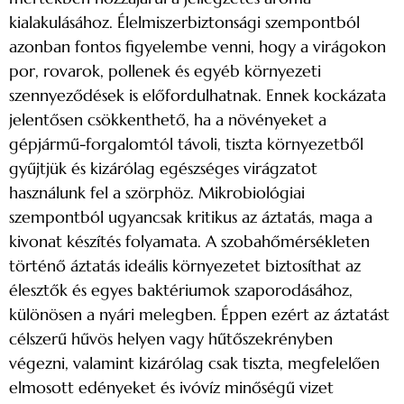
kialakulásához. Élelmiszerbiztonsági szempontból
azonban fontos figyelembe venni, hogy a virágokon
por, rovarok, pollenek és egyéb környezeti
szennyeződések is előfordulhatnak. Ennek kockázata
jelentősen csökkenthető, ha a növényeket a
gépjármű-forgalomtól távoli, tiszta környezetből
gyűjtjük és kizárólag egészséges virágzatot
használunk fel a szörphöz. Mikrobiológiai
szempontból ugyancsak kritikus az áztatás, maga a
kivonat készítés folyamata. A szobahőmérsékleten
történő áztatás ideális környezetet biztosíthat az
élesztők és egyes baktériumok szaporodásához,
különösen a nyári melegben. Éppen ezért az áztatást
célszerű hűvös helyen vagy hűtőszekrényben
végezni, valamint kizárólag csak tiszta, megfelelően
elmosott edényeket és ivóvíz minőségű vizet