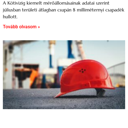
A Kötivizig kiemelt mérőállomásainak adatai szerint
júliusban területi átlagban csupán 8 milliméternyi csapadék
hullott.
Tovább olvasom »