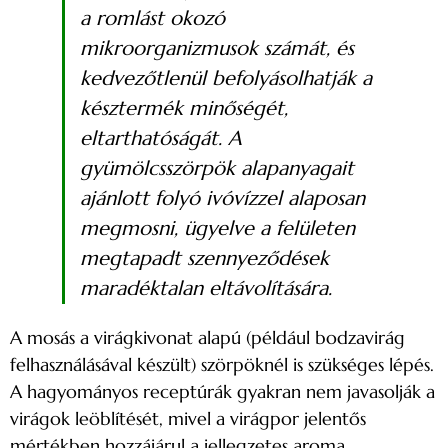
a romlást okozó
mikroorganizmusok számát, és
kedvezőtlenül befolyásolhatják a
késztermék minőségét,
eltarthatóságát. A
gyümölcsszörpök alapanyagait
ajánlott folyó ivóvízzel alaposan
megmosni, ügyelve a felületen
megtapadt szennyeződések
maradéktalan eltávolítására.
A mosás a virágkivonat alapú (például bodzavirág
felhasználásával készült) szörpöknél is szükséges lépés.
A hagyományos receptúrák gyakran nem javasolják a
virágok leöblítését, mivel a virágpor jelentős
mértékben hozzájárul a jellegzetes aroma