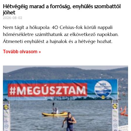
Hétvégéig marad a forróság, enyhülés szombattól
jöhet
2026-08-02
Nem tágít a hőkupola: 40 Celsius-fok körüli nappali
hőmérsékletre számíthatunk az elkövetkező napokban.
Átmeneti enyhülést a hajnalok és a hétvége hozhat.
Tovább olvasom »