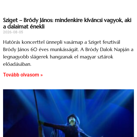
Sziget – Bródy János: mindenkire kíváncsi vagyok, aki
a dalaimat énekli
2026-08-05
Hatórás koncerttel ünnepli vasárnap a Sziget fesztivál
Bródy János 60 éves munkásságát. A Bródy Dalok Napján a
legnagyobb slágerek hangzanak el magyar sztárok
előadásában.
Tovább olvasom »