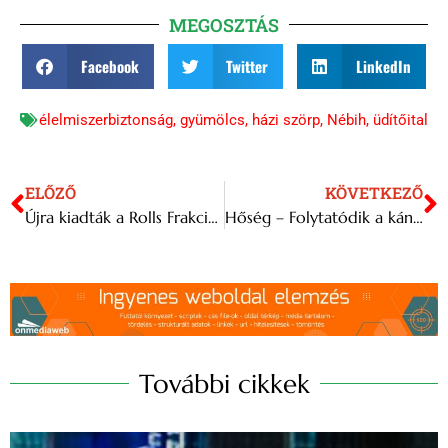
MEGOSZTÁS
Facebook
Twitter
LinkedIn
élelmiszerbiztonság
,
gyümölcs
,
házi szörp
,
Nébih
,
üdítőital
ELŐZŐ
KÖVETKEZŐ
Újra kiadták a Rolls Frakció 1982-es koncertfelvételét
Hőség – Folytatódik a kánikula a jövő héten
További cikkek