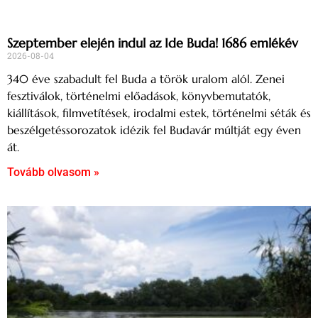
Szeptember elején indul az Ide Buda! 1686 emlékév
2026-08-04
340 éve szabadult fel Buda a török uralom alól. Zenei
fesztiválok, történelmi előadások, könyvbemutatók,
kiállítások, filmvetítések, irodalmi estek, történelmi séták és
beszélgetéssorozatok idézik fel Budavár múltját egy éven
át.
Tovább olvasom »