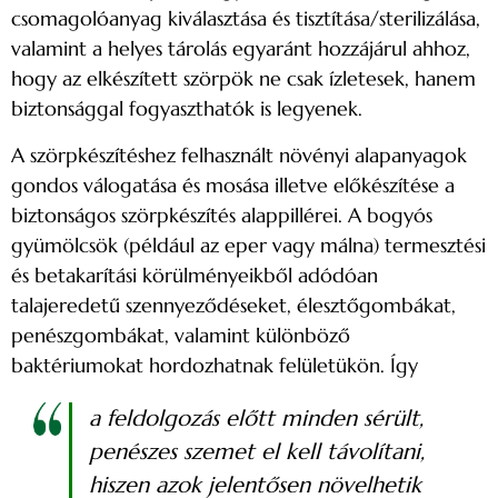
csomagolóanyag kiválasztása és tisztítása/sterilizálása,
valamint a helyes tárolás egyaránt hozzájárul ahhoz,
hogy az elkészített szörpök ne csak ízletesek, hanem
biztonsággal fogyaszthatók is legyenek.
A szörpkészítéshez felhasznált növényi alapanyagok
gondos válogatása és mosása illetve előkészítése a
biztonságos szörpkészítés alappillérei. A bogyós
gyümölcsök (például az eper vagy málna) termesztési
és betakarítási körülményeikből adódóan
talajeredetű szennyeződéseket, élesztőgombákat,
penészgombákat, valamint különböző
baktériumokat hordozhatnak felületükön. Így
a feldolgozás előtt minden sérült,
penészes szemet el kell távolítani,
hiszen azok jelentősen növelhetik