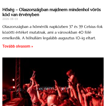
Hőség – Olaszországban majdnem mindenhol vörös
kód van érvényben
2026-08-03
Olaszországban a hőmérők napközben 37 és 39 Celsius-fok
közötti értéket mutatnak, ami a városokban 40 fölé
emelkedik. A hőhullám legalább augusztus 10-ig eltart.
Tovább olvasom »