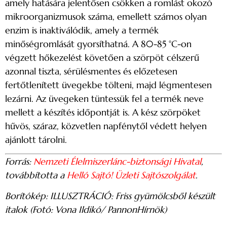
amely hatására jelentősen csökken a romlást okozó
mikroorganizmusok száma, emellett számos olyan
enzim is inaktiválódik, amely a termék
minőségromlását gyorsíthatná. A 80-85 °C-on
végzett hőkezelést követően a szörpöt célszerű
azonnal tiszta, sérülésmentes és előzetesen
fertőtlenített üvegekbe tölteni, majd légmentesen
lezárni. Az üvegeken tüntessük fel a termék neve
mellett a készítés időpontját is. A kész szörpöket
hűvös, száraz, közvetlen napfénytől védett helyen
ajánlott tárolni.
Forrás:
Nemzeti Élelmiszerlánc-biztonsági Hivatal
,
továbbította a
Helló Sajtó! Üzleti Sajtószolgálat
.
Borítókép: ILLUSZTRÁCIÓ: Friss gyümölcsből készült
italok (Fotó: Vona Ildikó/ PannonHírnök)