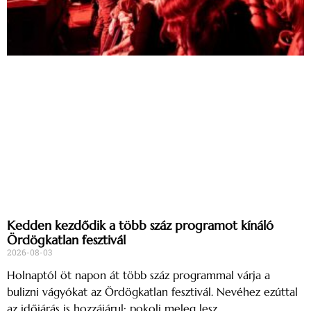
Kedden kezdődik a több száz programot kínáló
Ördögkatlan fesztivál
2026-08-03
Holnaptól öt napon át több száz programmal várja a
bulizni vágyókat az Ördögkatlan fesztivál. Nevéhez ezúttal
az időjárás is hozzájárul: pokoli meleg lesz.