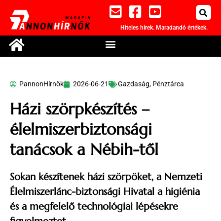
Hiteles hírek. Maradandó értékek.
PannonHírnök
2026-06-21
Gazdaság
,
Pénztárca
Házi szörpkészítés –
élelmiszerbiztonsági
tanácsok a Nébih-től
Sokan készítenek házi szörpöket, a Nemzeti
Élelmiszerlánc-biztonsági Hivatal a higiénia
és a megfelelő technológiai lépésekre