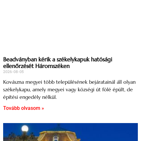
Beadványban kérik a székelykapuk hatósági
ellenőrzését Háromszéken
2026-08-05
Kovászna megyei több településének bejáratainál áll olyan
székelykapu, amely megyei vagy községi út fölé épült, de
építési engedély nélkül.
Tovább olvasom »