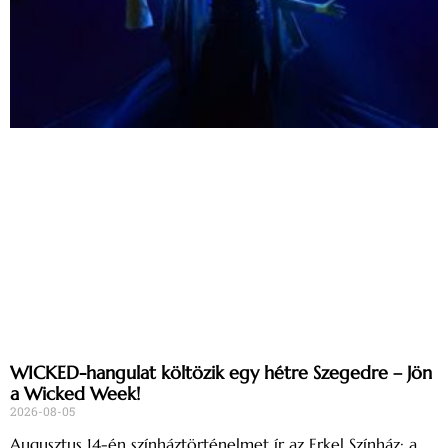
WICKED-hangulat költözik egy hétre Szegedre – Jön
a Wicked Week!
2026-08-05
Augusztus 14-én színháztörténelmet ír az Erkel Színház: a