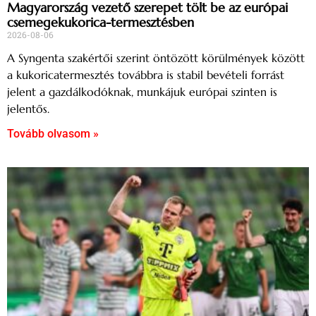
Magyarország vezető szerepet tölt be az európai
csemegekukorica-termesztésben
2026-08-06
A Syngenta szakértői szerint öntözött körülmények között
a kukoricatermesztés továbbra is stabil bevételi forrást
jelent a gazdálkodóknak, munkájuk európai szinten is
jelentős.
Tovább olvasom »