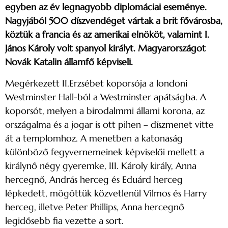
egyben az év legnagyobb diplomáciai eseménye.
Nagyjából 500 díszvendéget vártak a brit fővárosba,
köztük a francia és az amerikai elnököt, valamint I.
János Károly volt spanyol királyt. Magyarországot
Novák Katalin államfő képviseli.
Megérkezett II.Erzsébet koporsója a londoni
Westminster Hall-ból a Westminster apátságba. A
koporsót, melyen a birodalmmi állami korona, az
országalma és a jogar is ott pihen – díszmenet vitte
át a templomhoz. A menetben a katonaság
különböző fegyvernemeinek képviselői mellett a
királynő négy gyeremke, III. Károly király, Anna
hercegnő, András herceg és Eduárd herceg
lépkedett, mögöttük közvetlenül Vilmos és Harry
herceg, illetve Peter Phillips, Anna hercegnő
legidősebb fia vezette a sort.