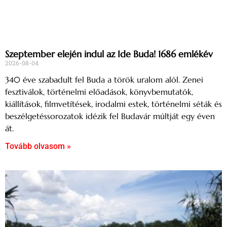
Szeptember elején indul az Ide Buda! 1686 emlékév
2026-08-04
340 éve szabadult fel Buda a török uralom alól. Zenei
fesztiválok, történelmi előadások, könyvbemutatók,
kiállítások, filmvetítések, irodalmi estek, történelmi séták és
beszélgetéssorozatok idézik fel Budavár múltját egy éven
át.
Tovább olvasom »