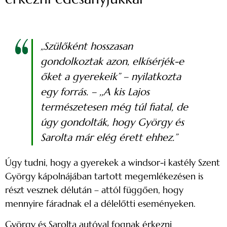
„Szülőként hosszasan
gondolkoztak azon, elkísérjék-e
őket a gyerekeik”
– nyilatkozta
egy forrás. –
,,A kis Lajos
természetesen még túl fiatal, de
úgy gondolták, hogy György és
Sarolta már elég érett ehhez.”
Úgy tudni, hogy a gyerekek a windsor-i kastély Szent
György kápolnájában tartott megemlékezésen is
részt vesznek délután – attól függően, hogy
mennyire fáradnak el a délelőtti eseményeken.
György és Sarolta autóval fognak érkezni