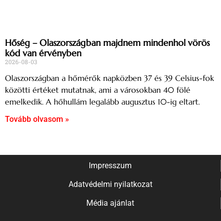
Hőség – Olaszországban majdnem mindenhol vörös
kód van érvényben
2026-08-03
Olaszországban a hőmérők napközben 37 és 39 Celsius-fok
közötti értéket mutatnak, ami a városokban 40 fölé
emelkedik. A hőhullám legalább augusztus 10-ig eltart.
Tovább olvasom »
Impresszum
Adatvédelmi nyilatkozat
Média ajánlat