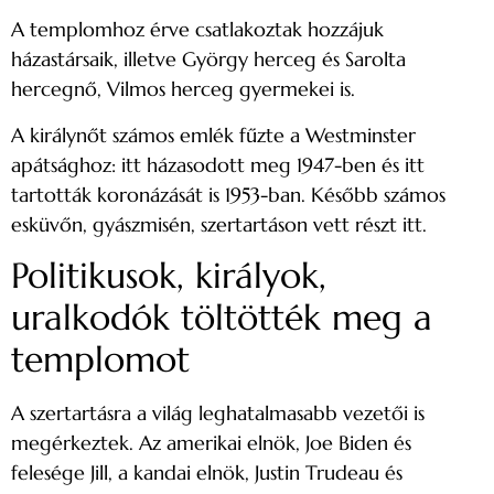
A templomhoz érve csatlakoztak hozzájuk
házastársaik, illetve György herceg és Sarolta
hercegnő, Vilmos herceg gyermekei is.
A királynőt számos emlék fűzte a Westminster
apátsághoz: itt házasodott meg 1947-ben és itt
tartották koronázását is 1953-ban. Később számos
esküvőn, gyászmisén, szertartáson vett részt itt.
Politikusok, királyok,
uralkodók töltötték meg a
templomot
A szertartásra a világ leghatalmasabb vezetői is
megérkeztek. Az amerikai elnök, Joe Biden és
felesége Jill, a kandai elnök, Justin Trudeau és