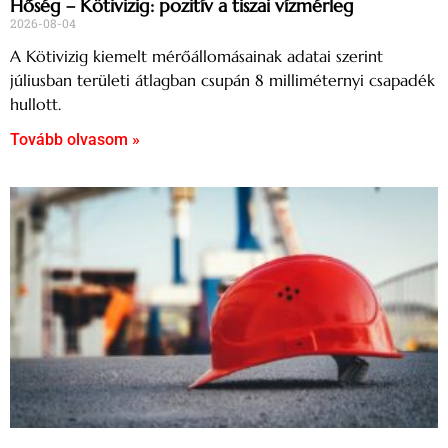
Hőség – Kötivizig: pozitív a tiszai vízmérleg
2026-08-04
A Kötivizig kiemelt mérőállomásainak adatai szerint
júliusban területi átlagban csupán 8 milliméternyi csapadék
hullott.
Tovább olvasom »