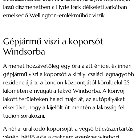
lassú díszmenetben a Hyde Park délkeleti sarkában
emelkedő Wellington-emlékműhöz viszik.
Gépjármű viszi a koporsót
Windsorba
A menet hozzávetőleg egy óra alatt ér ide, és innen
gépjármű viszi a koporsót a királyi család legnagyobb
rezidenciájára, a London központjától körülbelül 25
kilométerre nyugatra fekvő Windsorba. A konvoj
lakott területeken halad majd át, az autópályákat
elkerülve, hogy a kijelölt út mentén a lakosság fel
tudjon sorakozni.
A néhai uralkodó koporsóját a végső búcsúszertartás
végén, hétfő este a csaknem ezeréves windsori