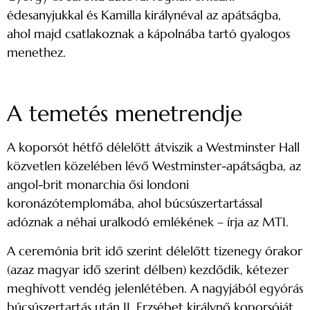
édesanyjukkal és Kamilla királynéval az apátságba,
ahol majd csatlakoznak a kápolnába tartó gyalogos
menethez.
A temetés menetrendje
A koporsót hétfő délelőtt átviszik a Westminster Hall
közvetlen közelében lévő Westminster-apátságba, az
angol-brit monarchia ősi londoni
koronázótemplomába, ahol búcsúszertartással
adóznak a néhai uralkodó emlékének – írja az MTI.
A ceremónia brit idő szerint délelőtt tizenegy órakor
(azaz magyar idő szerint délben) kezdődik, kétezer
meghívott vendég jelenlétében. A nagyjából egyórás
búcsúszertartás után II. Erzsébet királynő koporsóját