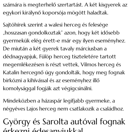
számára is megterhelő szertartást. A két kisgyerek az
egykori királynő koporsója mögött haladtak.
Sajtóhírek szerint a walesi herceg és felesége
„hosszasan gondolkoztak” azon, hogy két idősebb
gyermekük elég érett-e már egy ilyen eseményhez.
De miután a két gyerek tavaly márciusban a
dédnagyapjuk, Fülöp herceg tiszteletére tartott
megemlékezésen is részt vettek, Vilmos herceg és
Katalin hercegnő úgy gondolták, hogy meg fognak
birkózni a kihívással és az eseményhez illő
komolysággal fogják azt végigcsinálni.
Mindeközben a házaspár legifjabb gyermeke, a
négyéves Lajos herceg nem csatlakozik a családhoz.
György és Sarolta autóval fognak
érkezni édesanyjukkal