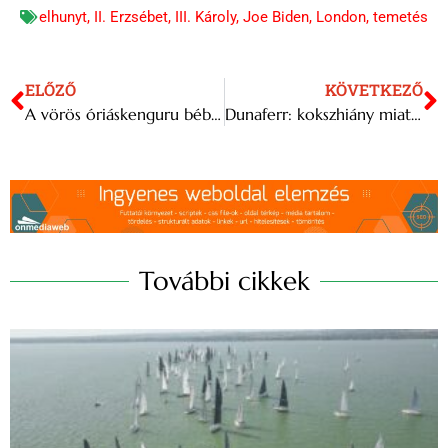
elhunyt
,
II. Erzsébet
,
III. Károly
,
Joe Biden
,
London
,
temetés
ELŐZŐ
KÖVETKEZŐ
A vörös óriáskenguru bébijei már láthatóak
Dunaferr: kokszhiány miatt leálltak a nagyolvasztók, ami a teljes gyár leállásához vezethet
További cikkek