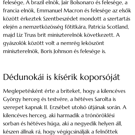
felesége, A brazil elnök, Jair Bolsonaro és felesége, a
francia elnök, Emmanuel Macron és felesége az elsők
között érkeztek Szentbeszédet mondott a szertartás
elején a nemzetközösség főtitkára, Patricia Scotland,
majd Liz Truss brit miniszterelnök következett. A
gyászolók között volt a nemrég leköszönt
miniszterelnök, Boris Johnson és felesége is.
Dédunokái is kísérik koporsóját
Meglepetésként érte a briteket, hogy a kilencéves
György herceg és testvére, a hétéves Sarolta is
szerepet kapnak II. Erzsébet utolsó útjának során. A
kilencéves herceg, aki harmadik a trónöröklési
sorban és hétéves húga, aki a negyedik helyen áll,
készen állnak rá, hogy végigcsinálják a felnőttek