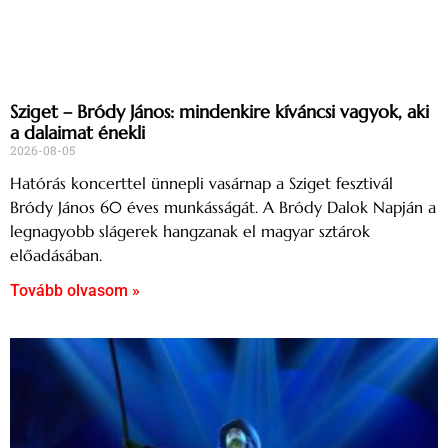
Sziget – Bródy János: mindenkire kíváncsi vagyok, aki
a dalaimat énekli
2026-08-05
Hatórás koncerttel ünnepli vasárnap a Sziget fesztivál
Bródy János 60 éves munkásságát. A Bródy Dalok Napján a
legnagyobb slágerek hangzanak el magyar sztárok
előadásában.
Tovább olvasom »