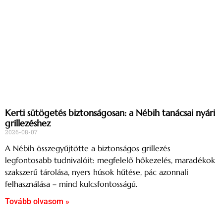
Kerti sütögetés biztonságosan: a Nébih tanácsai nyári
grillezéshez
2026-08-07
A Nébih összegyűjtötte a biztonságos grillezés
legfontosabb tudnivalóit: megfelelő hőkezelés, maradékok
szakszerű tárolása, nyers húsok hűtése, pác azonnali
felhasználása – mind kulcsfontosságú.
Tovább olvasom »