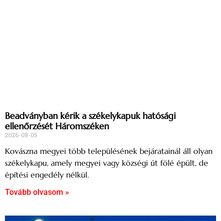
Beadványban kérik a székelykapuk hatósági
ellenőrzését Háromszéken
2026-08-05
Kovászna megyei több településének bejáratainál áll olyan
székelykapu, amely megyei vagy községi út fölé épült, de
építési engedély nélkül.
Tovább olvasom »