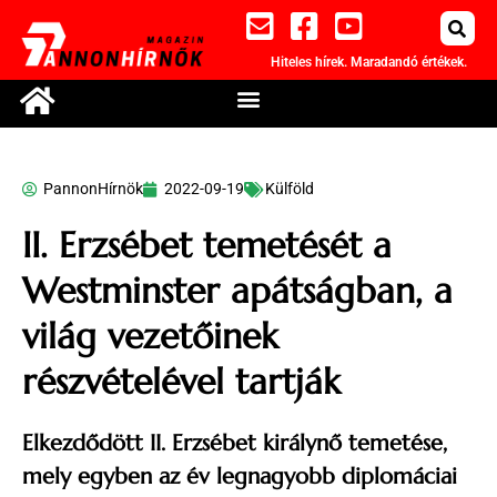
Hiteles hírek. Maradandó értékek.
PannonHírnök
2022-09-19
Külföld
II. Erzsébet temetését a
Westminster apátságban, a
világ vezetőinek
részvételével tartják
Elkezdődött II. Erzsébet királynő temetése,
mely egyben az év legnagyobb diplomáciai