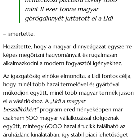
mint 11 ezer tonna magyar
görögdinnyét juttatott el a Lidl
– ismertette.
Hozzátette, hogy a magyar dinnyeágazat egyszerre
képes megőrizni hagyományait és rugalmasan
alkalmazkodni a modern fogyasztói igényekhez.
Az igazgatóság elnöke elmondta: a Lidl fontos célja,
hogy minél több hazai termelővel és gyártóval
működjön együtt, minél több magyar termék jusson
el a vásárlókhoz. A
„Lidl a magyar
beszállítókért”
program eredményeképpen már
csaknem 500 magyar vállalkozással dolgoznak
együtt, mintegy 6000 hazai árucikk található az
áruházlánc kínálatában, így stabil piaci lehetőséget