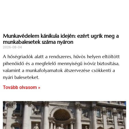
Munkavédelem kánikula idején: ezért ugrik meg a
munkabalesetek száma nyáron
2026-08-04
A hőségriadók alatt a rendszeres, hűvös helyen eltöltött
pihenőidő és a megfelelő mennyiségű ivóvíz biztosítása,
valamint a munkafolyamatok átszervezése csökkenti a
nyári baleseteket.
Tovább olvasom »