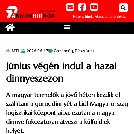
Hiteles hírek. Maradandó értékek.
MTI -
2026-06-17
Gazdaság
,
Pénztárca
Június végén indul a hazai
dinnyeszezon
A magyar termelők a jövő héten kezdik el
szállítani a görögdinnyét a Lidl Magyarország
logisztikai központjaiba, ezután a magyar
dinnye fokozatosan átveszi a külföldiek
helyét.