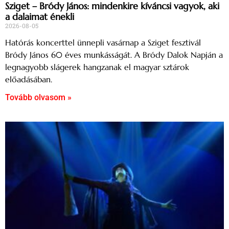
Sziget – Bródy János: mindenkire kíváncsi vagyok, aki
a dalaimat énekli
2026-08-05
Hatórás koncerttel ünnepli vasárnap a Sziget fesztivál
Bródy János 60 éves munkásságát. A Bródy Dalok Napján a
legnagyobb slágerek hangzanak el magyar sztárok
előadásában.
Tovább olvasom »