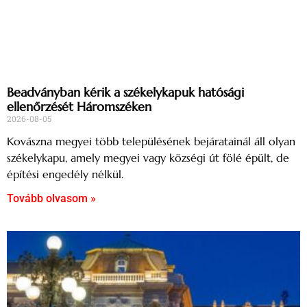
Beadványban kérik a székelykapuk hatósági
ellenőrzését Háromszéken
2026-08-05
Kovászna megyei több településének bejáratainál áll olyan
székelykapu, amely megyei vagy községi út fölé épült, de
építési engedély nélkül.
Tovább olvasom »