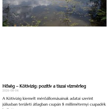
Hőség – Kötivizig: pozitív a tiszai vízmérleg
2026-08-04
A Kötivizig kiemelt mérőállomásainak adatai szerint
júliusban területi átlagban csupán 8 milliméternyi csapadék