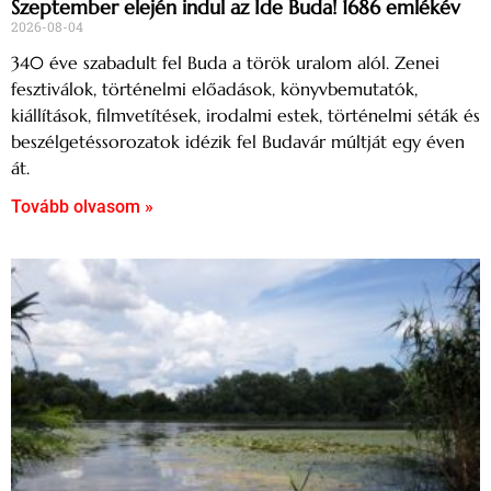
Szeptember elején indul az Ide Buda! 1686 emlékév
2026-08-04
340 éve szabadult fel Buda a török uralom alól. Zenei
fesztiválok, történelmi előadások, könyvbemutatók,
kiállítások, filmvetítések, irodalmi estek, történelmi séták és
beszélgetéssorozatok idézik fel Budavár múltját egy éven
át.
Tovább olvasom »