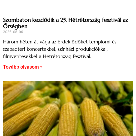
Szombaton kezdődik a 25. Hétrétország fesztivál az
Őrségben
2026-08-06
Három héten át várja az érdeklődőket templomi és
szabadtéri koncertekkel, színházi produkciókkal,
filmvetítésekkel a Hétrétország fesztivál.
Tovább olvasom »