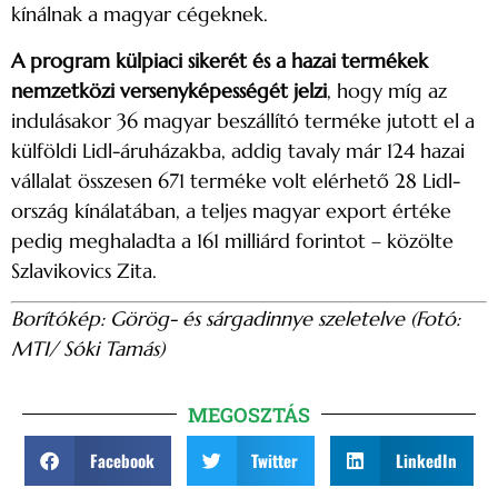
kínálnak a magyar cégeknek.
A program külpiaci sikerét és a hazai termékek
nemzetközi versenyképességét jelzi
, hogy míg az
indulásakor 36 magyar beszállító terméke jutott el a
külföldi Lidl-áruházakba, addig tavaly már 124 hazai
vállalat összesen 671 terméke volt elérhető 28 Lidl-
ország kínálatában, a teljes magyar export értéke
pedig meghaladta a 161 milliárd forintot – közölte
Szlavikovics Zita.
Borítókép: Görög- és sárgadinnye szeletelve (Fotó:
MTI/ Sóki Tamás)
MEGOSZTÁS
Facebook
Twitter
LinkedIn