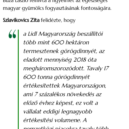
Búza László felhívta a figyelmet az egészséges
magyar gyümölcs fogyasztásának fontosságára.
Szlavikovics Zita
felidézte, hogy
a Lidl Magyarország beszállítói
több mint 600 hektáron
termesztenek görögdinnyét, az
eladott mennyiség 2018 óta
megháromszorozódott. Tavaly 17
600 tonna görögdinnyét
értékesítettek Magyarországon,
ami 7 százalékos növekedés az
előző évhez képest, ez volt a
vállalat eddigi legnagyobb
értékesítési volumene. A
nemzetközi piacokra tavaly több