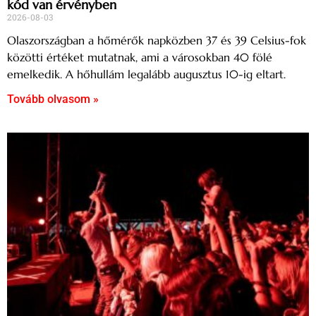
kód van érvényben
2026-08-03
Olaszországban a hőmérők napközben 37 és 39 Celsius-fok
közötti értéket mutatnak, ami a városokban 40 fölé
emelkedik. A hőhullám legalább augusztus 10-ig eltart.
Tovább olvasom »