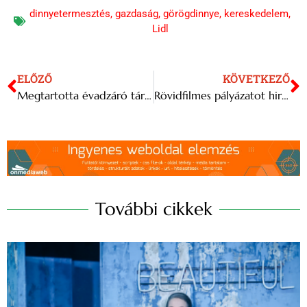
dinnyetermesztés
,
gazdaság
,
görögdinnye
,
kereskedelem
,
Lidl
ELŐZŐ
KÖVETKEZŐ
Megtartotta évadzáró társulati ülését a Vígszínház
Rövidfilmes pályázatot hirdet a Ludwig Múzeum és a Telekom
További cikkek