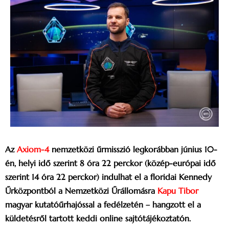
Az
Axiom-4
nemzetközi űrmisszió legkorábban június 10-
én, helyi idő szerint 8 óra 22 perckor (közép-európai idő
szerint 14 óra 22 perckor) indulhat el a floridai Kennedy
Űrközpontból a Nemzetközi Űrállomásra
Kapu Tibor
magyar kutatóűrhajóssal a fedélzetén – hangzott el a
küldetésről tartott keddi online sajtótájékoztatón.