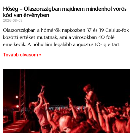
Hőség – Olaszországban majdnem mindenhol vörös
kód van érvényben
2026-08-03
Olaszországban a hőmérők napközben 37 és 39 Celsius-fok
közötti értéket mutatnak, ami a városokban 40 fölé
emelkedik. A hőhullám legalább augusztus 10-ig eltart.
Tovább olvasom »