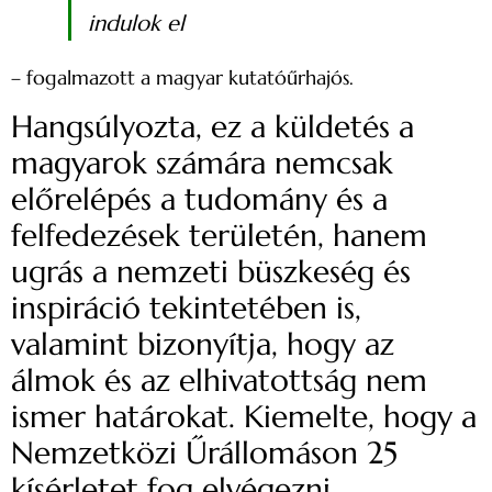
indulok el
– fogalmazott a magyar kutatóűrhajós.
Hangsúlyozta, ez a küldetés a
magyarok számára nemcsak
előrelépés a tudomány és a
felfedezések területén, hanem
ugrás a nemzeti büszkeség és
inspiráció tekintetében is,
valamint bizonyítja, hogy az
álmok és az elhivatottság nem
ismer határokat. Kiemelte, hogy a
Nemzetközi Űrállomáson 25
kísérletet fog elvégezni,