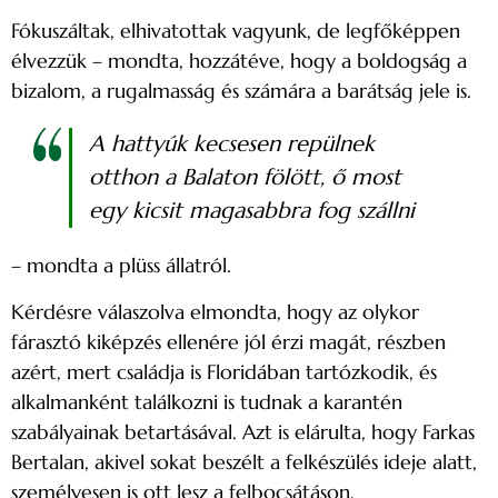
Fókuszáltak, elhivatottak vagyunk, de legfőképpen
élvezzük – mondta, hozzátéve, hogy a boldogság a
bizalom, a rugalmasság és számára a barátság jele is.
A hattyúk kecsesen repülnek
otthon a Balaton fölött, ő most
egy kicsit magasabbra fog szállni
– mondta a plüss állatról.
Kérdésre válaszolva elmondta, hogy az olykor
fárasztó kiképzés ellenére jól érzi magát, részben
azért, mert családja is Floridában tartózkodik, és
alkalmanként találkozni is tudnak a karantén
szabályainak betartásával. Azt is elárulta, hogy Farkas
Bertalan, akivel sokat beszélt a felkészülés ideje alatt,
személyesen is ott lesz a felbocsátáson.