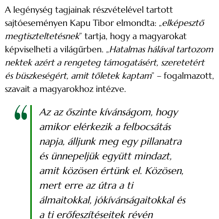
A legénység tagjainak részvételével tartott
sajtóeseményen Kapu Tibor elmondta: „
elképesztő
megtiszteltetésnek
” tartja, hogy a magyarokat
képviselheti a világűrben. „
Hatalmas hálával tartozom
nektek azért a rengeteg támogatásért, szeretetért
és büszkeségért, amit tőletek kaptam
” – fogalmazott,
szavait a magyarokhoz intézve.
Az az őszinte kívánságom, hogy
amikor elérkezik a felbocsátás
napja, álljunk meg egy pillanatra
és ünnepeljük együtt mindazt,
amit közösen értünk el. Közösen,
mert erre az útra a ti
álmaitokkal, jókívánságaitokkal és
a ti erőfeszítéseitek révén