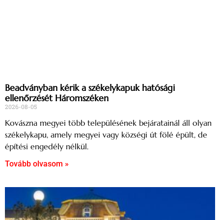
Beadványban kérik a székelykapuk hatósági
ellenőrzését Háromszéken
2026-08-05
Kovászna megyei több településének bejáratainál áll olyan
székelykapu, amely megyei vagy községi út fölé épült, de
építési engedély nélkül.
Tovább olvasom »