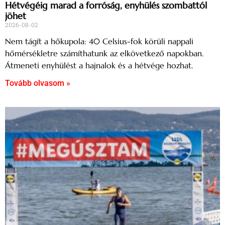
Hétvégéig marad a forróság, enyhülés szombattól
jöhet
2026-08-02
Nem tágít a hőkupola: 40 Celsius-fok körüli nappali
hőmérsékletre számíthatunk az elkövetkező napokban.
Átmeneti enyhülést a hajnalok és a hétvége hozhat.
Tovább olvasom »