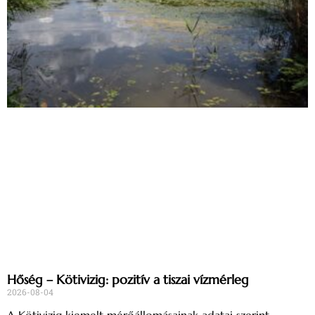
Hőség – Kötivizig: pozitív a tiszai vízmérleg
2026-08-04
A Kötivizig kiemelt mérőállomásainak adatai szerint