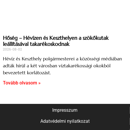
Hőség – Hévízen és Keszthelyen a szökőkutak
leállításával takarékoskodnak
2026-08-02
Hévíz és Keszthely polgármesterei a közösségi médiában
adták hírül a két városban víztakarékossági okokból
bevezetett korlátozást.
Tovább olvasom »
Impresszum
Adatvédelmi nyilatkozat