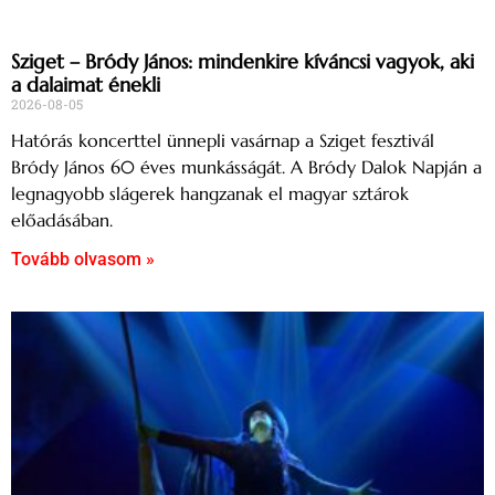
Sziget – Bródy János: mindenkire kíváncsi vagyok, aki
a dalaimat énekli
2026-08-05
Hatórás koncerttel ünnepli vasárnap a Sziget fesztivál
Bródy János 60 éves munkásságát. A Bródy Dalok Napján a
legnagyobb slágerek hangzanak el magyar sztárok
előadásában.
Tovább olvasom »