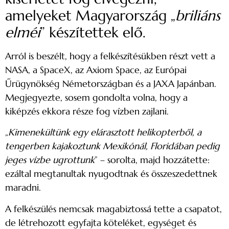
amelyeket Magyarország „
briliáns
elméi
” készítettek elő.
Arról is beszélt, hogy a felkészítésükben részt vett a
NASA, a SpaceX, az Axiom Space, az Európai
Űrügynökség Németországban és a JAXA Japánban.
Megjegyezte, sosem gondolta volna, hogy a
kiképzés ekkora része fog vízben zajlani.
„Kimenekültünk egy elárasztott helikopterből, a
tengerben kajakoztunk Mexikónál, Floridában pedig
jeges vízbe ugrottunk
” – sorolta, majd hozzátette:
ezáltal megtanultak nyugodtnak és összeszedettnek
maradni.
A felkészülés nemcsak magabiztossá tette a csapatot,
de létrehozott egyfajta köteléket, egységet és