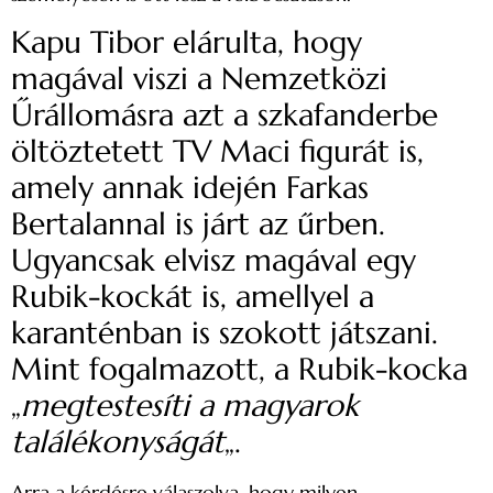
Kapu Tibor elárulta, hogy
magával viszi a Nemzetközi
Űrállomásra azt a szkafanderbe
öltöztetett TV Maci figurát is,
amely annak idején Farkas
Bertalannal is járt az űrben.
Ugyancsak elvisz magával egy
Rubik-kockát is, amellyel a
karanténban is szokott játszani.
Mint fogalmazott, a Rubik-kocka
„
megtestesíti a magyarok
találékonyságát
„.
Arra a kérdésre válaszolva, hogy milyen