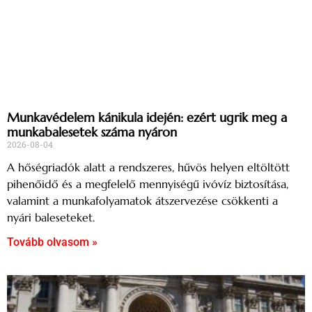
Munkavédelem kánikula idején: ezért ugrik meg a
munkabalesetek száma nyáron
2026-08-04
A hőségriadók alatt a rendszeres, hűvös helyen eltöltött
pihenőidő és a megfelelő mennyiségű ivóvíz biztosítása,
valamint a munkafolyamatok átszervezése csökkenti a
nyári baleseteket.
Tovább olvasom »