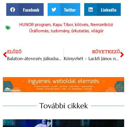
Facebook
Twitter
LinkedIn
HUNOR program
,
Kapu Tibor
,
kilövés
,
Nemzetközi
Űrállomás
,
tudomány
,
űrkutatás
,
világűr
ELŐZŐ
KÖVETKEZŐ
Balaton-átevezés júliusban, immár nyolcadszor
Könyvhét – Lackfi János nyitja az idei Ünnepi Könyvhetet
További cikkek