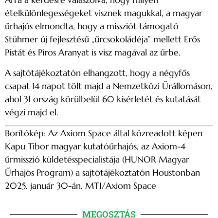
ételkülönlegességeket visznek magukkal, a magyar
űrhajós elmondta, hogy a missziót támogató
Stühmer új fejlesztésű „űrcsokoládéja” mellett Erős
Pistát és Piros Aranyat is visz magával az űrbe.
A sajtótájékoztatón elhangzott, hogy a négyfős
csapat 14 napot tölt majd a Nemzetközi Űrállomáson,
ahol 31 ország körülbelül 60 kísérletét és kutatását
végzi majd el.
Borítókép: Az Axiom Space által közreadott képen
Kapu Tibor magyar kutatóűrhajós, az Axiom-4
űrmisszió küldetésspecialistája (HUNOR Magyar
Űrhajós Program) a sajtótájékoztatón Houstonban
2025. január 30-án. MTI/Axiom Space
MEGOSZTÁS