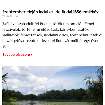
Szeptember elején indul az Ide Buda! 1686 emlékév
2026-08-04
340 éve szabadult fel Buda a török uralom alól. Zenei
fesztiválok, történelmi előadások, könyvbemutatók,
kiállítások, filmvetítések, irodalmi estek, történelmi séták és
beszélgetéssorozatok idézik fel Budavár múltját egy éven
át.
Tovább olvasom »