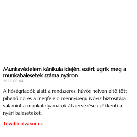
Munkavédelem kánikula idején: ezért ugrik meg a
munkabalesetek száma nyáron
2026-08-04
A hőségriadók alatt a rendszeres, hűvös helyen eltöltött
pihenőidő és a megfelelő mennyiségű ivóvíz biztosítása,
valamint a munkafolyamatok átszervezése csökkenti a
nyári baleseteket.
Tovább olvasom »