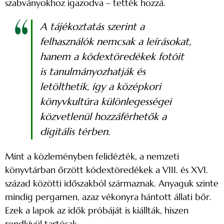
szabványokhoz igazodva – tették hozzá.
A tájékoztatás szerint a
felhasználók nemcsak a leírásokat,
hanem a kódextöredékek fotóit
is tanulmányozhatják és
letölthetik, így a középkori
könyvkultúra különlegességei
közvetlenül hozzáférhetők a
digitális térben.
Mint a közleményben felidézték, a nemzeti
könyvtárban őrzött kódextöredékek a VIII. és XVI.
század közötti időszakból származnak. Anyaguk szinte
mindig pergamen, azaz vékonyra hántott állati bőr.
Ezek a lapok az idők próbáját is kiállták, hiszen
rendkívül tartósak.