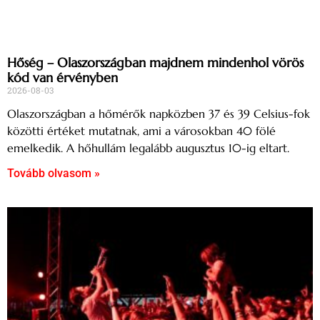
Hőség – Olaszországban majdnem mindenhol vörös
kód van érvényben
2026-08-03
Olaszországban a hőmérők napközben 37 és 39 Celsius-fok
közötti értéket mutatnak, ami a városokban 40 fölé
emelkedik. A hőhullám legalább augusztus 10-ig eltart.
Tovább olvasom »