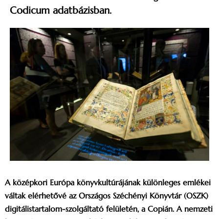
Codicum adatbázisban.
A középkori Európa könyvkultúrájának különleges emlékei
váltak elérhetővé az Országos Széchényi Könyvtár (OSZK)
digitálistartalom-szolgáltató felületén, a Copián. A nemzeti