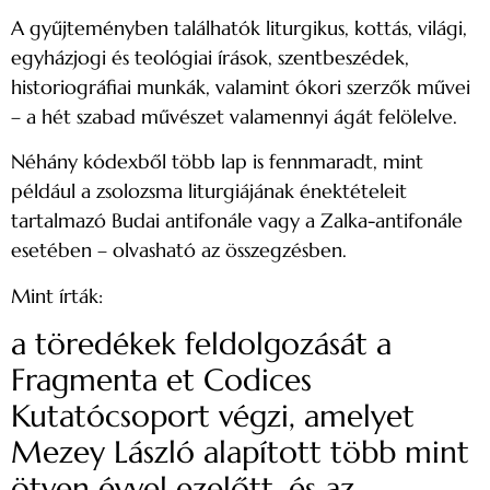
A gyűjteményben találhatók liturgikus, kottás, világi,
egyházjogi és teológiai írások, szentbeszédek,
historiográfiai munkák, valamint ókori szerzők művei
– a hét szabad művészet valamennyi ágát felölelve.
Néhány kódexből több lap is fennmaradt, mint
például a zsolozsma liturgiájának énektételeit
tartalmazó Budai antifonále vagy a Zalka-antifonále
esetében – olvasható az összegzésben.
Mint írták:
a töredékek feldolgozását a
Fragmenta et Codices
Kutatócsoport végzi, amelyet
Mezey László alapított több mint
ötven évvel ezelőtt, és az