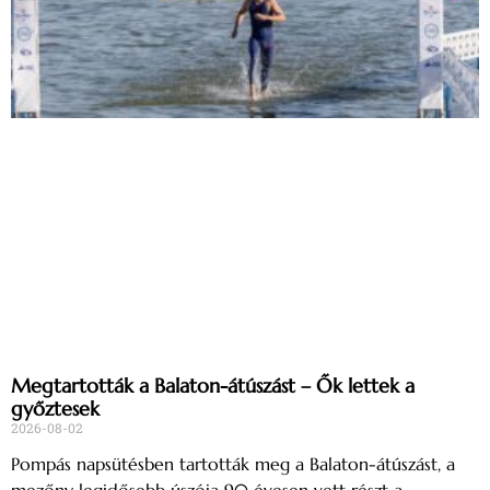
Megtartották a Balaton-átúszást – Ők lettek a
győztesek
2026-08-02
Pompás napsütésben tartották meg a Balaton-átúszást, a
mezőny legidősebb úszója 90 évesen vett részt a