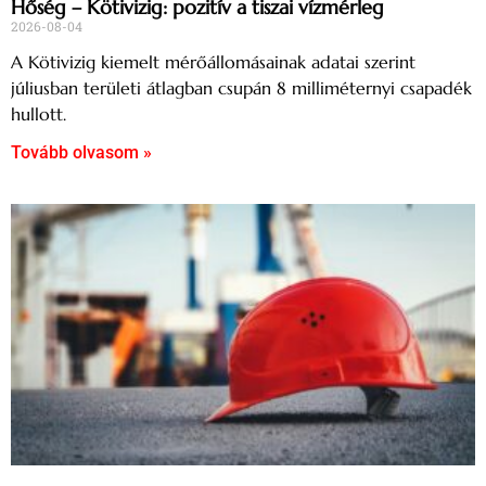
Hőség – Kötivizig: pozitív a tiszai vízmérleg
2026-08-04
A Kötivizig kiemelt mérőállomásainak adatai szerint
júliusban területi átlagban csupán 8 milliméternyi csapadék
hullott.
Tovább olvasom »