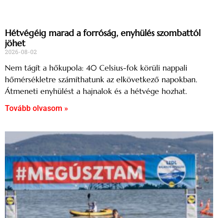
Hétvégéig marad a forróság, enyhülés szombattól
jöhet
2026-08-02
Nem tágít a hőkupola: 40 Celsius-fok körüli nappali
hőmérsékletre számíthatunk az elkövetkező napokban.
Átmeneti enyhülést a hajnalok és a hétvége hozhat.
Tovább olvasom »