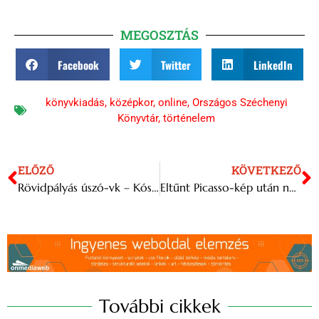
MEGOSZTÁS
Facebook
Twitter
LinkedIn
könyvkiadás
,
középkor
,
online
,
Országos Széchenyi
Könyvtár
,
történelem
ELŐZŐ
KÖVETKEZŐ
Rövidpályás úszó-vk – Kós újabb országos csúcs mellett arany- és bronzérmet nyert
Eltűnt Picasso-kép után nyomoz a spanyol rendőrség
További cikkek