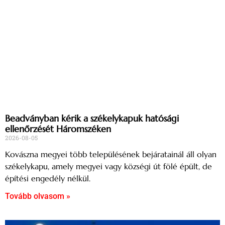
Beadványban kérik a székelykapuk hatósági
ellenőrzését Háromszéken
2026-08-05
Kovászna megyei több településének bejáratainál áll olyan
székelykapu, amely megyei vagy községi út fölé épült, de
építési engedély nélkül.
Tovább olvasom »