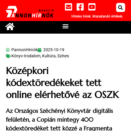
Hiteles hírek. Maradandó értékek.
PannonHírnök
2025-10-19
Könyv-Irodalom
,
Kultúra
,
Színes
Középkori
kódextöredékeket tett
online elérhetővé az OSZK
Az Országos Széchényi Könyvtár digitális
felületén, a Copián mintegy 400
kódextöredéket tett közzé a Fragmenta