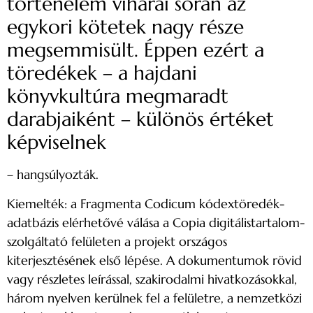
történelem viharai során az
egykori kötetek nagy része
megsemmisült. Éppen ezért a
töredékek – a hajdani
könyvkultúra megmaradt
darabjaiként – különös értéket
képviselnek
– hangsúlyozták.
Kiemelték: a Fragmenta Codicum kódextöredék-
adatbázis elérhetővé válása a Copia digitálistartalom-
szolgáltató felületen a projekt országos
kiterjesztésének első lépése. A dokumentumok rövid
vagy részletes leírással, szakirodalmi hivatkozásokkal,
három nyelven kerülnek fel a felületre, a nemzetközi