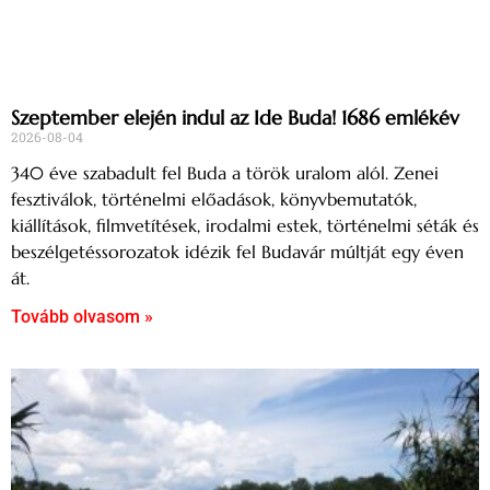
Szeptember elején indul az Ide Buda! 1686 emlékév
2026-08-04
340 éve szabadult fel Buda a török uralom alól. Zenei
fesztiválok, történelmi előadások, könyvbemutatók,
kiállítások, filmvetítések, irodalmi estek, történelmi séták és
beszélgetéssorozatok idézik fel Budavár múltját egy éven
át.
Tovább olvasom »