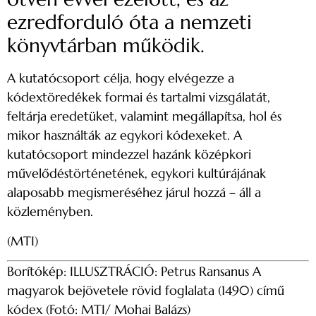
ezredforduló óta a nemzeti
könyvtárban működik.
A kutatócsoport célja, hogy elvégezze a
kódextöredékek formai és tartalmi vizsgálatát,
feltárja eredetüket, valamint megállapítsa, hol és
mikor használták az egykori kódexeket. A
kutatócsoport mindezzel hazánk középkori
művelődéstörténetének, egykori kultúrájának
alaposabb megismeréséhez járul hozzá – áll a
közleményben.
(MTI)
Borítókép: ILLUSZTRÁCIÓ: Petrus Ransanus A
magyarok bejövetele rövid foglalata (1490) című
kódex (Fotó: MTI/ Mohai Balázs)