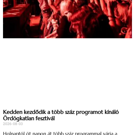
Kedden kezdődik a több száz programot kínáló
Ördögkatlan fesztivál
2026-08-03
Holnaptól öt napon át több száz programmal várja a