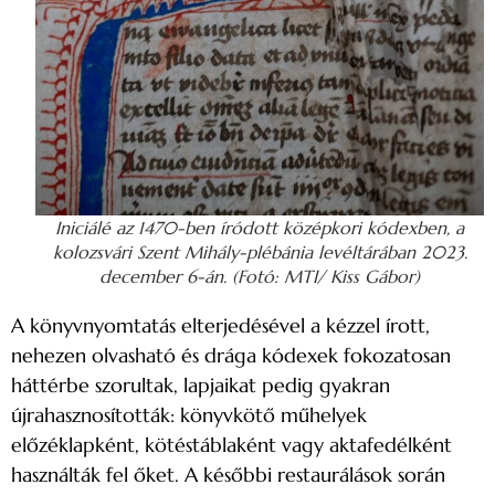
Iniciálé az 1470-ben íródott középkori kódexben, a
kolozsvári Szent Mihály-plébánia levéltárában 2023.
december 6-án. (Fotó: MTI/ Kiss Gábor)
A könyvnyomtatás elterjedésével a kézzel írott,
nehezen olvasható és drága kódexek fokozatosan
háttérbe szorultak, lapjaikat pedig gyakran
újrahasznosították: könyvkötő műhelyek
előzéklapként, kötéstáblaként vagy aktafedélként
használták fel őket. A későbbi restaurálások során