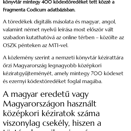
könyvtár mintegy 400 kódextöredéket tett közzé a
Fragmenta Codicum adatbázisban.
A töredékek digitális másolata és magyar, angol,
valamint német nyelvű leírása most először vált
szabadon kutathatóvá az online térben – közölte az
OSZK pénteken az MTI-vel.
A közlemény szerint a nemzeti könyvtár kézirattára
őrzi Magyarország legnagyobb középkori
kéziratgyűjteményét, amely mintegy 700 kódexet
és ezernyi kódextöredéket foglal magába.
A magyar eredetű vagy
Magyarországon használt
középkori kéziratok száma
viszonylag csekély, hiszen a