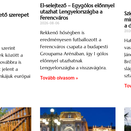
El-selejtező – Egygólos előnnyel
utazhat Lengyelországba a
Szi
ető szerepet
Ferencváros
mi
2026-08-06
a 
202
Rekkenő hőségben is
eredményesen futballozott a
Hat
Ferencváros csapata a budapesti
vas
 szerint
Groupama Arénában, így 1 gólos
Ján
k között a
előnnyel utazhatnak
Br
ovábbra is
Lengyelországba a visszavágóra.
slá
t jelent a
szt
nkájuk európai
Tovább olvasom »
To