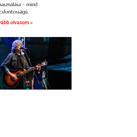
használása – mind
csfontosságú.
vább olvasom »