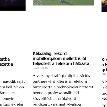
Kékszalag: rekord
mobilforgalom mellett is jól
zatba
Ke
teljesített a Telekom hálózata
ezett a
a 
2026-08-07
gri
202
A verseny stratégiai digitalizációs
partnereként idén is a Telekom
 második saját
A N
biztosította a technológiai hátteret,
em kell. Vajon
biz
benne a professzionális élő
arcell és
tud
közvetítést, a hajókövető
 mennyire
mar
rendszert, valamint AI-alapú
n tudnék élni
nye