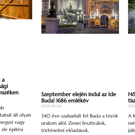
 a
sági
mszéken
Szeptember elején indul az Ide
Hős
Buda! 1686 emlékév
tis
2026-08-04
202
bb
ainál áll olyan
340 éve szabadult fel Buda a török
A K
megyei vagy
uralom alól. Zenei fesztiválok,
mér
, de építési
történelmi előadások,
júl