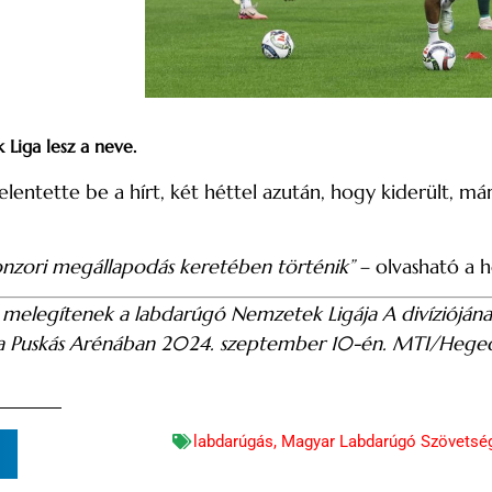
Liga lesz a neve.
elentette be a hírt, két héttel azután, hogy kiderült, m
ponzori megállapodás keretében történik”
– olvasható a 
melegítenek a labdarúgó Nemzetek Ligája A divíziójának
 a Puskás Arénában 2024. szeptember 10-én. MTI/Hege
labdarúgás
,
Magyar Labdarúgó Szövetsé
n