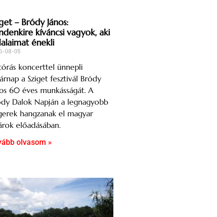
get – Bródy János:
ndenkire kíváncsi vagyok, aki
dalaimat énekli
6-08-05
órás koncerttel ünnepli
árnap a Sziget fesztivál Bródy
os 60 éves munkásságát. A
ódy Dalok Napján a legnagyobb
gerek hangzanak el magyar
árok előadásában.
vább olvasom »