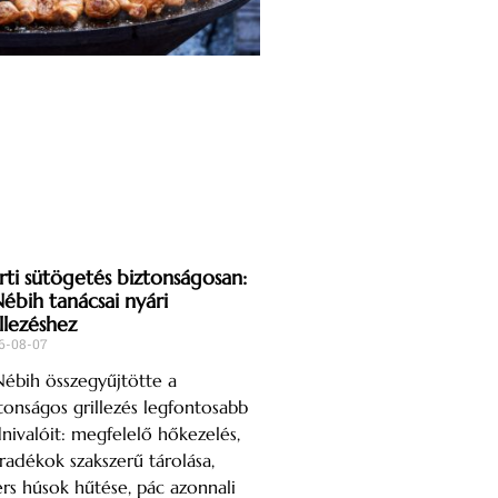
rti sütögetés biztonságosan:
Nébih tanácsai nyári
llezéshez
6-08-07
ébih összegyűjtötte a
tonságos grillezés legfontosabb
nivalóit: megfelelő hőkezelés,
adékok szakszerű tárolása,
rs húsok hűtése, pác azonnali