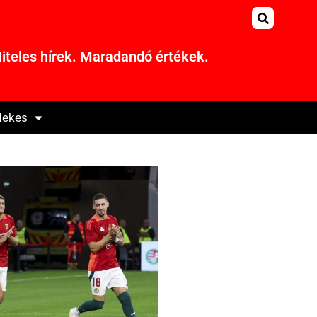
iteles hírek. Maradandó értékek.
dekes