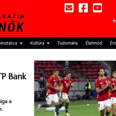
H
énztárca
Kultúra
Tudomány
Életmód
Ér
TP Bank
iga a
e.