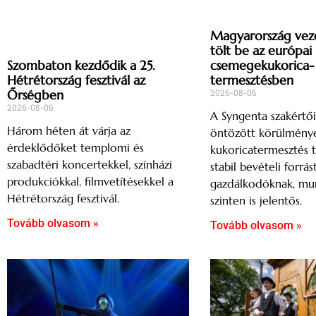
Magyarország vez
tölt be az európai
csemegekukorica-
Szombaton kezdődik a 25.
termesztésben
Hétrétország fesztivál az
2026-08-06
Őrségben
2026-08-06
A Syngenta szakértői
Három héten át várja az
öntözött körülménye
érdeklődőket templomi és
kukoricatermesztés t
szabadtéri koncertekkel, színházi
stabil bevételi forrás
produkciókkal, filmvetítésekkel a
gazdálkodóknak, mu
Hétrétország fesztivál.
szinten is jelentős.
Tovább olvasom »
Tovább olvasom »