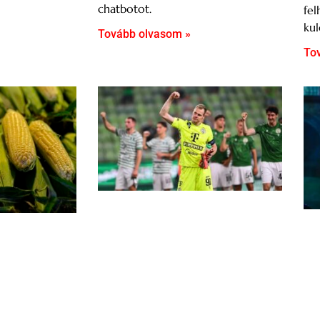
chatbotot.
fel
kul
Tovább olvasom »
To