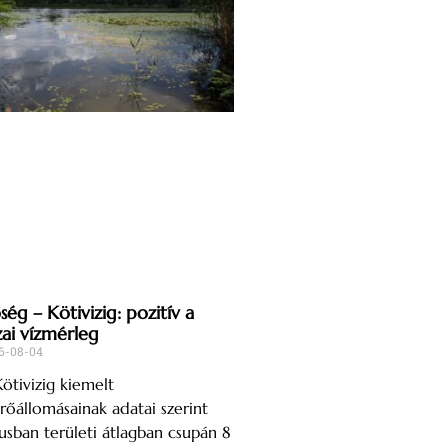
ég – Kötivizig: pozitív a
zai vízmérleg
6-08-04
ötivizig kiemelt
őállomásainak adatai szerint
iusban területi átlagban csupán 8