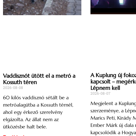
A Kuplung új foko
Vaddisznót ütött el a metró a
kapcsolt – megérk
Kossuth téren
Lépnem kell
2026-08-08
2026-08-07
60 kilós vaddisznó sétált be a
Megjelent a Kuplung
metróalagútba a Kossuth térnél,
szerzeménye, a Lépn
ahol egy érkező szerelvény
Marics Peti, Kirády M
elgázolta. Az állat nem az
Ember Márk új dala
ütközésbe halt bele.
kapcsolódik a Hogya