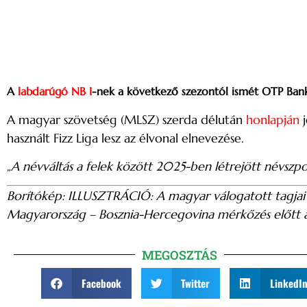
A
labdarúgó NB I
-nek a következő szezontól ismét OTP Bank 
A magyar szövetség (MLSZ) szerda délután
honlapján
j
használt Fizz Liga lesz az élvonal elnevezése.
„A névváltás a felek között 2025-ben létrejött névsz
Borítókép: ILLUSZTRÁCIÓ: A magyar válogatott tagjai 
Magyarország – Bosznia-Hercegovina mérkőzés előtt
MEGOSZTÁS
Facebook
Twitter
LinkedI