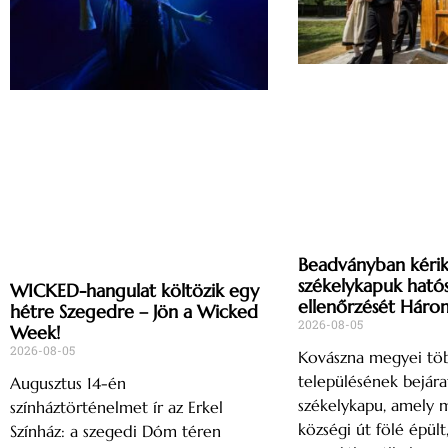
Beadványban kérik
székelykapuk ható
WICKED-hangulat költözik egy
ellenőrzését Háro
hétre Szegedre – Jön a Wicked
2026-08-05
Week!
2026-08-05
Kovászna megyei tö
településének bejárat
Augusztus 14-én
székelykapu, amely 
színháztörténelmet ír az Erkel
községi út fölé épült
Színház: a szegedi Dóm téren