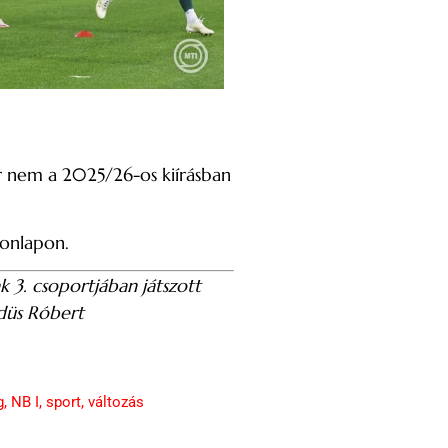
ár nem a 2025/26-os kiírásban
honlapon.
 3. csoportjában játszott
düs Róbert
g
,
NB I
,
sport
,
változás