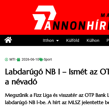
Itthon
Külföld
Külhon
P
MTI -
2026-06-10
Sport
Labdarúgó NB I – Ismét az O
a névadó
Megszűnik a Fizz Liga és visszatér az OTP Bank L
labdarúgó NB l-be. A hírt az MLSZ jelentette b