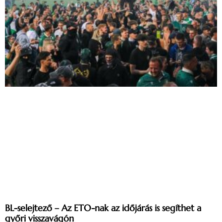
BL-selejtező – Az ETO-nak az időjárás is segíthet a
győri visszavágón