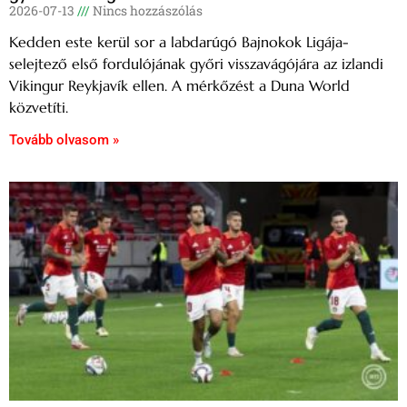
2026-07-13
Nincs hozzászólás
Kedden este kerül sor a labdarúgó Bajnokok Ligája-
selejtező első fordulójának győri visszavágójára az izlandi
Vikingur Reykjavík ellen. A mérkőzést a Duna World
közvetíti.
Tovább olvasom »