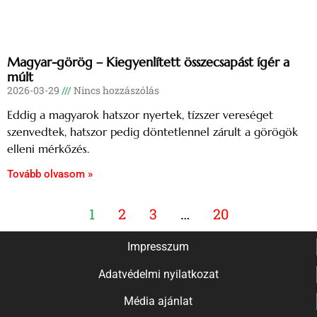
Magyar-görög – Kiegyenlített összecsapást ígér a
múlt
2026-03-29
Nincs hozzászólás
Eddig a magyarok hatszor nyertek, tízszer vereséget
szenvedtek, hatszor pedig döntetlennel zárult a görögök
elleni mérkőzés.
Tovább olvasom »
1
2
3
…
20
Impresszum
Adatvédelmi nyilatkozat
Média ajánlat