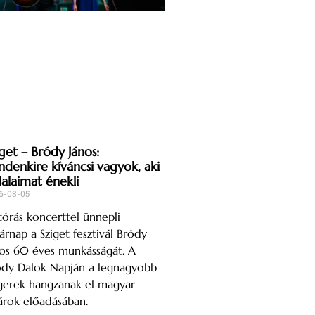
get – Bródy János:
ndenkire kíváncsi vagyok, aki
dalaimat énekli
6-08-05
órás koncerttel ünnepli
árnap a Sziget fesztivál Bródy
os 60 éves munkásságát. A
ódy Dalok Napján a legnagyobb
gerek hangzanak el magyar
árok előadásában.