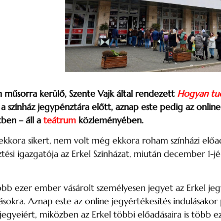
 műsorra kerülő, Szente Vajk által rendezett
Hogyan tud
 a színház jegypénztára előtt, aznap este pedig az onli
tben – áll a
teátrum
közleményében.
 ekkora sikert, nem volt még ekkora roham színházi előa
ztési igazgatója az Erkel Színházat, miután december 1-jé
öbb ezer ember vásárolt személyesen jegyet az Erkel j
ásokra. Aznap este az online jegyértékesítés indulásakor
jegyeiért, miközben az Erkel többi előadásaira is több e