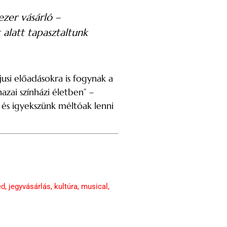
ezer vásárló –
alatt tapasztaltunk
usi előadásokra is fogynak a
zai színházi életben” –
 és igyekszünk méltóak lenni
ed
,
jegyvásárlás
,
kultúra
,
musical
,