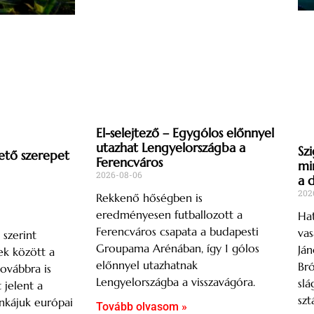
El-selejtező – Egygólos előnnyel
utazhat Lengyelországba a
Szi
ető szerepet
Ferencváros
mi
2026-08-06
a 
202
Rekkenő hőségben is
eredményesen futballozott a
Hat
Ferencváros csapata a budapesti
vas
 szerint
Groupama Arénában, így 1 gólos
Ján
k között a
előnnyel utazhatnak
Br
ovábbra is
Lengyelországba a visszavágóra.
slá
t jelent a
szt
nkájuk európai
Tovább olvasom »