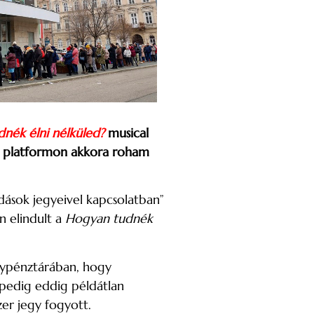
nék élni nélküled?
musical
ne platformon akkora roham
dások jegyeivel kapcsolatban”
n elindult a
Hogyan tudnék
egypénztárában, hogy
 pedig eddig példátlan
zer jegy fogyott.