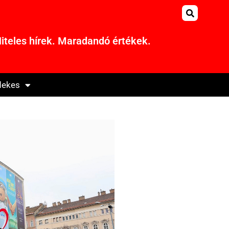
iteles hírek. Maradandó értékek.
dekes