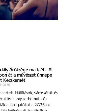
dály öröksége ma is él – öt
pon át a művészet ünnepe
lt Kecskemét
6-08-03
certek, kiállítások, városséták és
eraktív hangszerbemutatók
ták a látogatókat a 2026-os
ály Művészeti Fesztiválon,