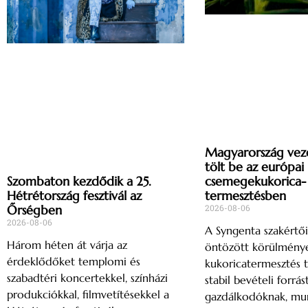
Magyarország vez
tölt be az európai
csemegekukorica-
Szombaton kezdődik a 25.
termesztésben
Hétrétország fesztivál az
2026-08-06
Őrségben
2026-08-06
A Syngenta szakértői
Három héten át várja az
öntözött körülménye
érdeklődőket templomi és
kukoricatermesztés t
szabadtéri koncertekkel, színházi
stabil bevételi forrás
produkciókkal, filmvetítésekkel a
gazdálkodóknak, mu