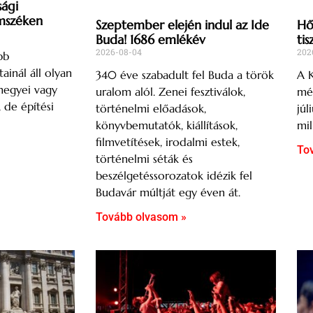
sági
mszéken
Szeptember elején indul az Ide
Hős
Buda! 1686 emlékév
tis
2026-08-04
202
bb
ainál áll olyan
340 éve szabadult fel Buda a török
A K
megyei vagy
uralom alól. Zenei fesztiválok,
mér
, de építési
történelmi előadások,
júl
könyvbemutatók, kiállítások,
mil
filmvetítések, irodalmi estek,
To
történelmi séták és
beszélgetéssorozatok idézik fel
Budavár múltját egy éven át.
Tovább olvasom »