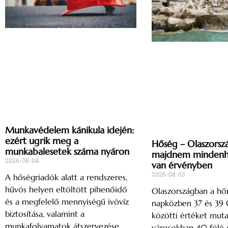
Munkavédelem kánikula idején:
ezért ugrik meg a
Hőség – Olaszorsz
munkabalesetek száma nyáron
majdnem mindenho
2026-08-04
van érvényben
2026-08-03
A hőségriadók alatt a rendszeres,
hűvös helyen eltöltött pihenőidő
Olaszországban a h
és a megfelelő mennyiségű ivóvíz
napközben 37 és 39 C
biztosítása, valamint a
közötti értéket muta
munkafolyamatok átszervezése
városokban 40 fölé 