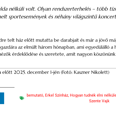
da nélküli volt. Olyan rendszerterhelés – több tíz
elt sportesemények és néhány világszintű koncert 
dre telt ház előtt mutatta be darabjait és már a jövő máj
t gazdára az elmúlt három hónapban, ami egyedülálló a ha
a nézők érdeklődése és szeretete, amit nagyon köszönünk
a előtt 2025. december 1-jén (Fotó: Kaszner Nikolett)
bemutató
,
Erkel Színház
,
Hogyan tudnék élni nélkül
n
Szente Vajk