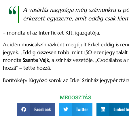
A vásárlás nagysága még számunkra is pél
érkezett egyszerre, amit eddig csak kiem
– mondta el az InterTicket Kft. igazgatója.
Az idén musicalszínházként megújult Erkel eddig is ren
jegyek. „Eddig összesen több, mint 150 ezer jegy talál
mondta
Szente Vajk
, a színház vezetője. „Csodálatos 
hozzá” – tette hozzá.
Borítókép: Kígyózó sorok az Erkel Színház jegypénztár
MEGOSZTÁS
Facebook
Twitter
LinkedI