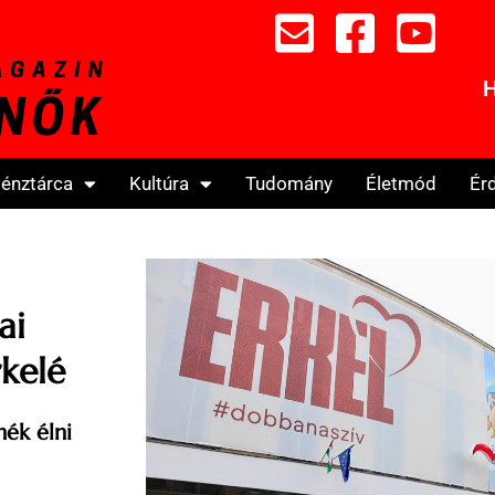
H
énztárca
Kultúra
Tudomány
Életmód
Ér
ai
rkelé
ék élni