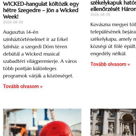
székelykapuk ható
WICKED-hangulat költözik egy
ellenőrzését Háro
hétre Szegedre – Jön a Wicked
2026-08-05
Week!
2026-08-05
Kovászna megyei tö
településének bejárat
Augusztus 14-én
székelykapu, amely 
színháztörténelmet ír az Erkel
községi út fölé épült
Színház: a szegedi Dóm téren
engedély nélkül.
debütál a Wicked musical
szabadtéri világpremierje. A város
Tovább olvasom »
több pontján különleges
programok várják a közönséget.
Tovább olvasom »