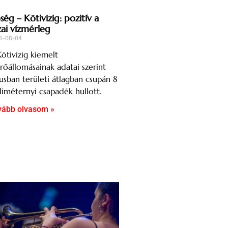
ég – Kötivizig: pozitív a
zai vízmérleg
6-08-04
ötivizig kiemelt
őállomásainak adatai szerint
iusban területi átlagban csupán 8
liméternyi csapadék hullott.
vább olvasom »