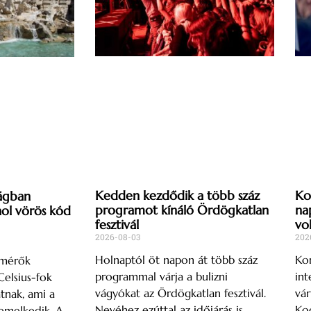
Kedden kezdődik a több száz
Ko
ágban
programot kínáló Ördögkatlan
na
l vörös kód
fesztivál
vo
2026-08-03
202
Holnaptól öt napon át több száz
Kon
őmérők
programmal várja a bulizni
int
elsius-fok
vágyókat az Ördögkatlan fesztivál.
vár
tnak, ami a
Nevéhez ezúttal az időjárás is
Kod
emelkedik. A