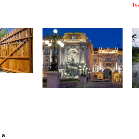
To
 a