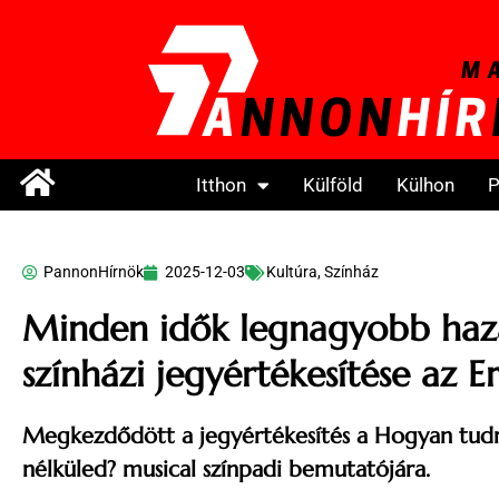
Itthon
Külföld
Külhon
P
PannonHírnök
2025-12-03
Kultúra
,
Színház
Minden idők legnagyobb haz
színházi jegyértékesítése az E
Megkezdődött a jegyértékesítés a Hogyan tudn
nélküled? musical színpadi bemutatójára.