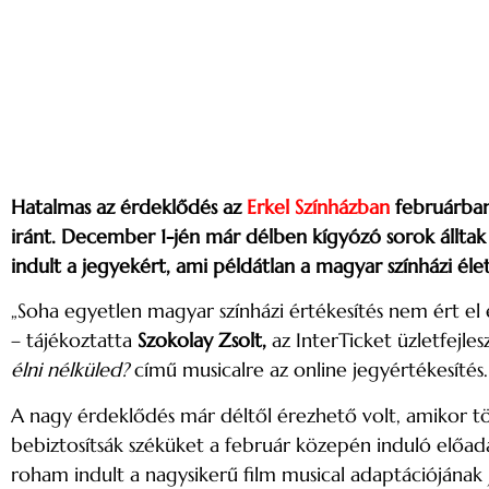
Hatalmas az érdeklődés az
Erkel Színházban
februárban
iránt. December 1-jén már délben kígyózó sorok álltak
indult a jegyekért, ami példátlan a magyar színházi éle
„Soha egyetlen magyar színházi értékesítés nem ért el
– tájékoztatta
Szokolay Zsolt,
az InterTicket üzletfejles
élni nélküled?
című musicalre az online jegyértékesítés.
A nagy érdeklődés már déltől érezhető volt, amikor t
bebiztosítsák széküket a február közepén induló előad
roham indult a nagysikerű film musical adaptációjának 