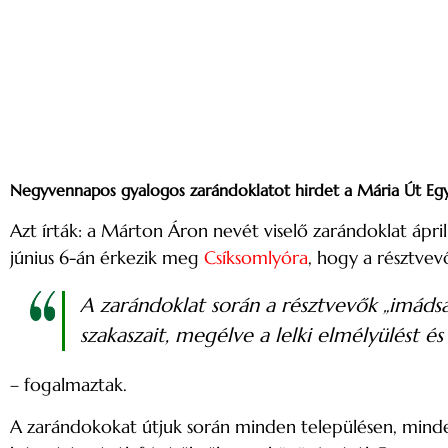
Negyvennapos gyalogos zarándoklatot hirdet a Mária Út Eg
Azt írták: a Márton Áron nevét viselő zarándoklat ápri
június 6-án érkezik meg
Csíksomlyóra
, hogy a résztvev
A zarándoklat során a résztvevők
„imádsá
szakaszait, megélve a lelki elmélyülést és
– fogalmaztak.
A zarándokokat útjuk során minden településen, minde