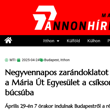
Itthon
Külföld
Külhon
P
MTI -
2025-04-24
Budapest
,
Itthon
Negyvennapos zarándoklatot 
a Mária Út Egyesület a csíkso
búcsúba
Április 29-én 7 órakor indulnak Budapestről a r