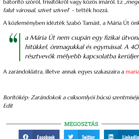
bátorító szóról, frissítőkről vagy közös imáról. Ez
„mege
falut várossal, szívet szívvel
” – tették hozzá.
A közleményben idézték Szabó Tamást, a Mária Út önké
a Mária Út nem csupán egy fizikai útvona
hitükkel, önmagukkal és egymással. A 40 
résztvevők mélyebb kapcsolatba kerüljene
A zarándoklatra, illetve annak egyes szakaszaira a
maria
Borítókép: Zarándokok a csíksomlyói búcsú szentmisé
Edit
MEGOSZTÁS
Facebook
Twitter
LinkedI