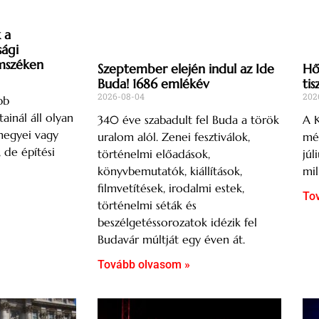
 a
sági
mszéken
Szeptember elején indul az Ide
Hős
Buda! 1686 emlékév
tis
2026-08-04
202
bb
ainál áll olyan
340 éve szabadult fel Buda a török
A K
megyei vagy
uralom alól. Zenei fesztiválok,
mér
, de építési
történelmi előadások,
júl
könyvbemutatók, kiállítások,
mil
filmvetítések, irodalmi estek,
To
történelmi séták és
beszélgetéssorozatok idézik fel
Budavár múltját egy éven át.
Tovább olvasom »