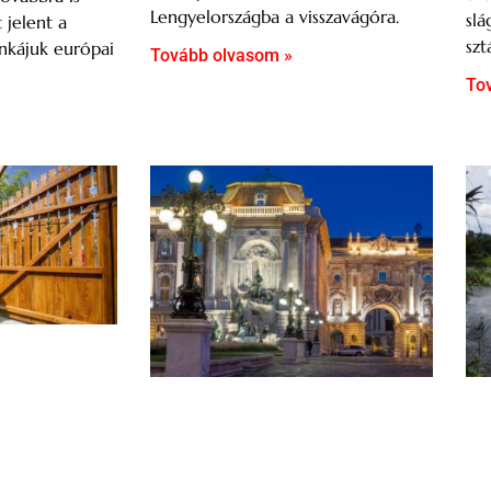
Lengyelországba a visszavágóra.
slá
t jelent a
szt
nkájuk európai
Tovább olvasom »
To