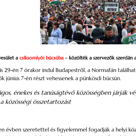
yesület a
csíksomlyói búcsúba
– közölték a szervezők szerdán 
lis 29-én 7 órakor indul Budapestről, a Normafán találha
ők június 7-én részt vehessenek a pünkösdi búcsún.
gos, énekes és tanúságtévő közösségben járják vé
 a közösségi összetartozást
n évben szeretettel és figyelemmel fogadják a helyi kö