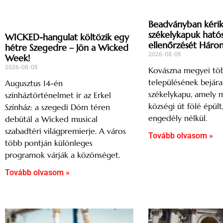
Beadványban kérik
székelykapuk ható
WICKED-hangulat költözik egy
ellenőrzését Háro
hétre Szegedre – Jön a Wicked
2026-08-05
Week!
2026-08-05
Kovászna megyei tö
településének bejárat
Augusztus 14-én
székelykapu, amely 
színháztörténelmet ír az Erkel
községi út fölé épült
Színház: a szegedi Dóm téren
engedély nélkül.
debütál a Wicked musical
szabadtéri világpremierje. A város
Tovább olvasom »
több pontján különleges
programok várják a közönséget.
Tovább olvasom »