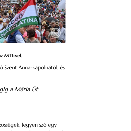
az MTI-vel.
tó Szent Anna-kápolnától, és
gig a Mária Út
zösségek, legyen szó egy