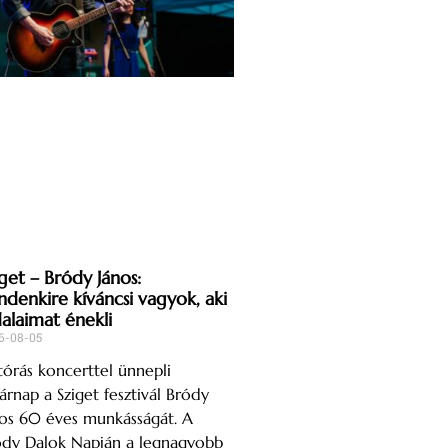
get – Bródy János:
ndenkire kíváncsi vagyok, aki
dalaimat énekli
6-08-05
órás koncerttel ünnepli
árnap a Sziget fesztivál Bródy
os 60 éves munkásságát. A
ódy Dalok Napján a legnagyobb