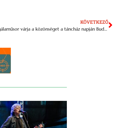
KÖVETKEZŐ
Szabadtéri programok és ünnepi gálaműsor várja a közönséget a táncház napján Budapesten