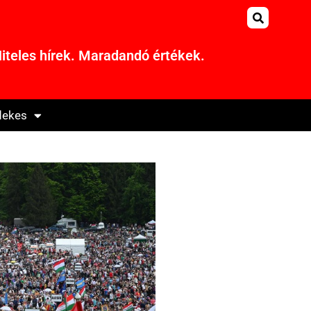
iteles hírek. Maradandó értékek.
dekes