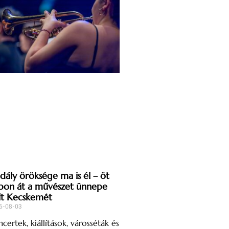
dály öröksége ma is él – öt
pon át a művészet ünnepe
lt Kecskemét
6-08-03
certek, kiállítások, városséták és