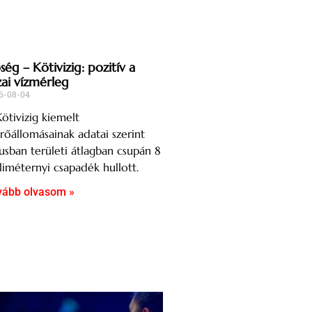
ég – Kötivizig: pozitív a
zai vízmérleg
6-08-04
ötivizig kiemelt
őállomásainak adatai szerint
iusban területi átlagban csupán 8
liméternyi csapadék hullott.
vább olvasom »