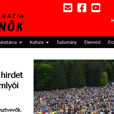
H
énztárca
Kultúra
Tudomány
Életmód
Ér
hirdet
mlyói
észtvevők.