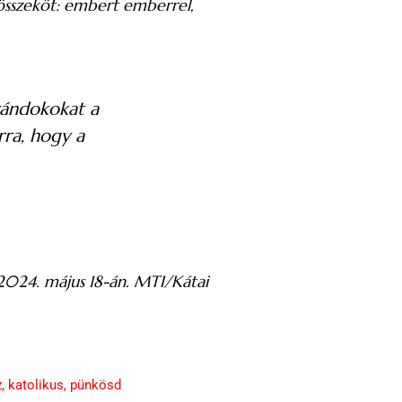
összeköt: embert emberrel,
arándokokat a
rra, hogy a
2024. május 18-án. MTI/Kátai
z
,
katolikus
,
pünkösd