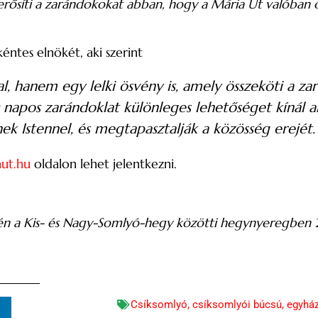
rősíti a zarándokokat abban, hogy a Mária Út valóban 
ntes elnökét, aki szerint
l, hanem egy lelki ösvény is, amely összeköti a z
napos zarándoklat különleges lehetőséget kínál a
k Istennel, és megtapasztalják a közösség erejét.
ut.hu
oldalon lehet jelentkezni.
jén a Kis- és Nagy-Somlyó-hegy közötti hegynyeregben 
Csíksomlyó
,
csíksomlyói búcsú
,
egyhá
n