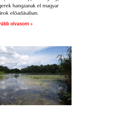
gerek hangzanak el magyar
árok előadásában.
vább olvasom »