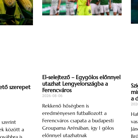
El-selejtező – Egygólos előnnyel
utazhat Lengyelországba a
Szi
ető szerepet
Ferencváros
mi
2026-08-06
a 
202
Rekkenő hőségben is
eredményesen futballozott a
Hat
Ferencváros csapata a budapesti
vas
 szerint
Groupama Arénában, így 1 gólos
Ján
k között a
előnnyel utazhatnak
Br
ovábbra is