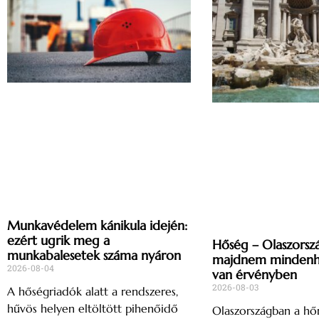
Munkavédelem kánikula idején:
ezért ugrik meg a
Hőség – Olaszorsz
munkabalesetek száma nyáron
majdnem mindenho
2026-08-04
van érvényben
2026-08-03
A hőségriadók alatt a rendszeres,
hűvös helyen eltöltött pihenőidő
Olaszországban a h