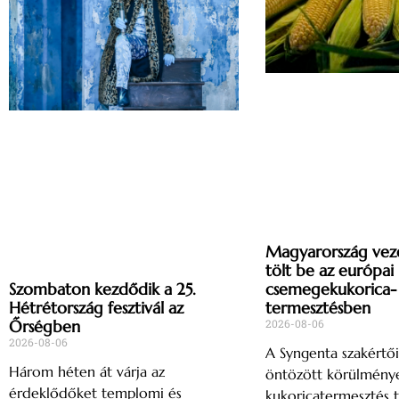
Magyarország vez
tölt be az európai
csemegekukorica-
Szombaton kezdődik a 25.
termesztésben
Hétrétország fesztivál az
2026-08-06
Őrségben
2026-08-06
A Syngenta szakértői
Három héten át várja az
öntözött körülménye
érdeklődőket templomi és
kukoricatermesztés t