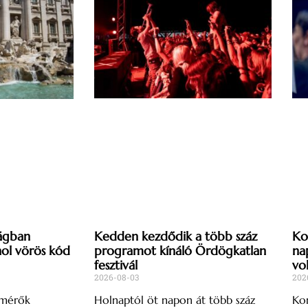
Kedden kezdődik a több száz
Ko
ágban
programot kínáló Ördögkatlan
na
l vörös kód
fesztivál
vo
2026-08-03
202
Holnaptól öt napon át több száz
Kon
őmérők