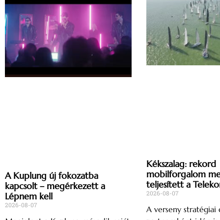
Kékszalag: rekord
mobilforgalom mell
A Kuplung új fokozatba
teljesített a Telek
kapcsolt – megérkezett a
2026-08-07
Lépnem kell
2026-08-07
A verseny stratégiai d