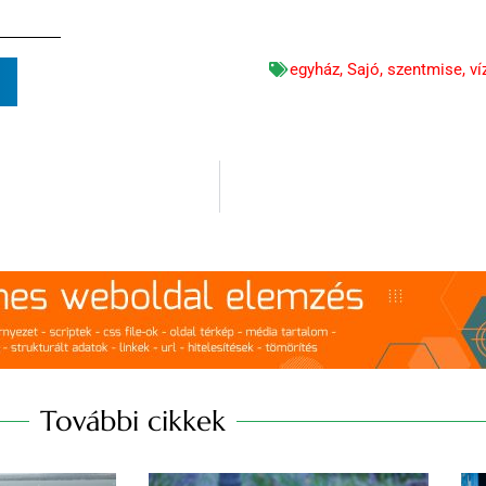
egyház
,
Sajó
,
szentmise
,
ví
n
További cikkek