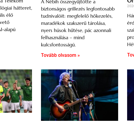
Őr
s a Telekom
A Nébih összegyűjtötte a
202
lógiai hátteret,
biztonságos grillezés legfontosabb
lis élő
Hár
tudnivalóit: megfelelő hőkezelés,
övető
ér
maradékok szakszerű tárolása,
AI-alapú
sza
nyers húsok hűtése, pác azonnali
pro
felhasználása – mind
Hét
kulcsfontosságú.
To
Tovább olvasom »