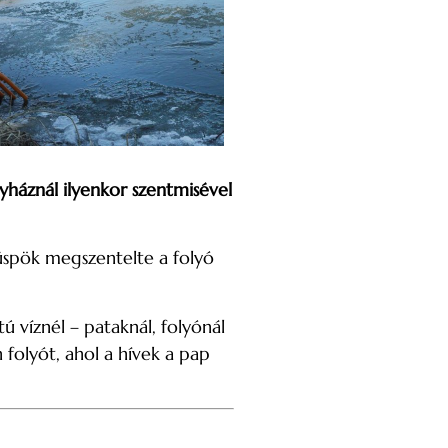
yháznál ilyenkor szentmisével
püspök megszentelte a folyó
ú víznél – pataknál, folyónál
 folyót, ahol a hívek a pap