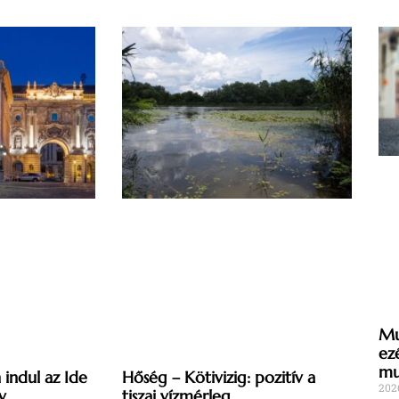
Mu
ez
mu
indul az Ide
Hőség – Kötivizig: pozitív a
202
v
tiszai vízmérleg