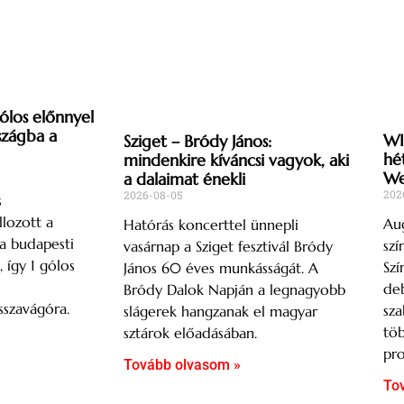
gólos előnnyel
szágba a
WI
Sziget – Bródy János:
hé
mindenkire kíváncsi vagyok, aki
We
a dalaimat énekli
202
2026-08-05
s
lozott a
Aug
Hatórás koncerttel ünnepli
a budapesti
szí
vasárnap a Sziget fesztivál Bródy
így 1 gólos
Szí
János 60 éves munkásságát. A
deb
Bródy Dalok Napján a legnagyobb
sszavágóra.
sza
slágerek hangzanak el magyar
töb
sztárok előadásában.
pro
Tovább olvasom »
To