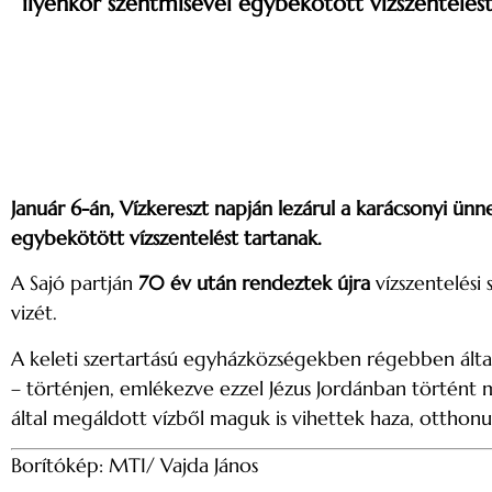
ilyenkor szentmisével egybekötött vízszentelést
Január 6-án, Vízkereszt napján lezárul a karácsonyi ün
egybekötött vízszentelést tartanak.
A Sajó partján
70 év után rendeztek újra
vízszentelési
vizét.
A keleti szertartású egyházközségekben régebben általá
– történjen, emlékezve ezzel Jézus Jordánban történt m
által megáldott vízből maguk is vihettek haza, otthon
Borítókép: MTI/ Vajda János