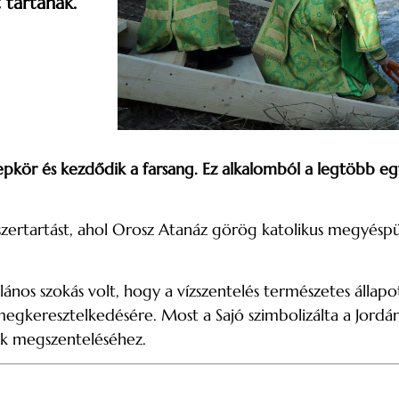
 tartanak.
nepkör és kezdődik a farsang. Ez alkalomból a legtöbb eg
 szertartást, ahol Orosz Atanáz görög katolikus megyés
nos szokás volt, hogy a vízszentelés természetes állapot
egkeresztelkedésére. Most a Sajó szimbolizálta a Jordán
uk megszenteléséhez.