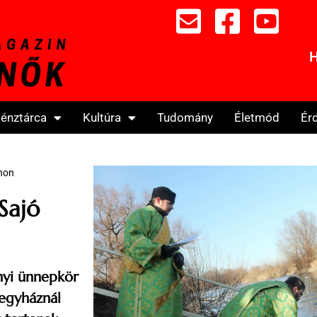
H
énztárca
Kultúra
Tudomány
Életmód
Ér
thon
Sajó
onyi ünnepkör
 egyháznál