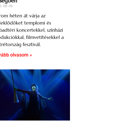
ségben
6-08-06
om héten át várja az
deklődőket templomi és
badtéri koncertekkel, színházi
dukciókkal, filmvetítésekkel a
rétország fesztivál.
vább olvasom »