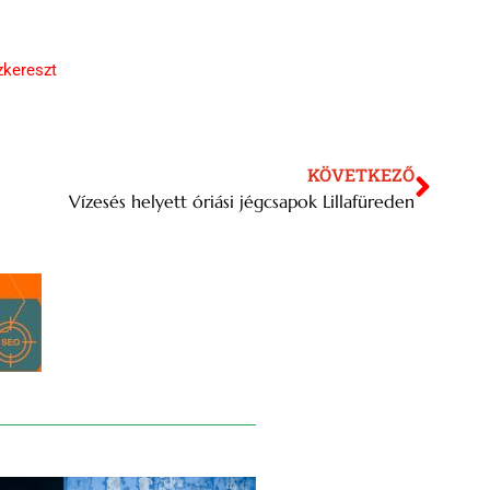
zkereszt
KÖVETKEZŐ
Vízesés helyett óriási jégcsapok Lillafüreden