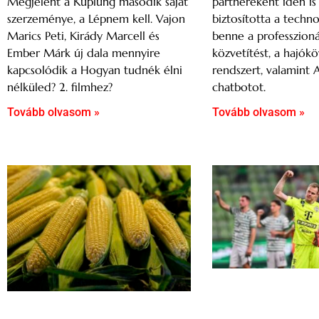
partnereként idén i
Megjelent a Kuplung második saját
biztosította a techno
szerzeménye, a Lépnem kell. Vajon
benne a professzioná
Marics Peti, Kirády Marcell és
közvetítést, a hajók
Ember Márk új dala mennyire
rendszert, valamint 
kapcsolódik a Hogyan tudnék élni
chatbotot.
nélküled? 2. filmhez?
Tovább olvasom »
Tovább olvasom »