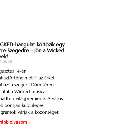
CKED-hangulat költözik egy
tre Szegedre – Jön a Wicked
ek!
6-08-05
usztus 14-én
nháztörténelmet ír az Erkel
nház: a szegedi Dóm téren
ütál a Wicked musical
badtéri világpremierje. A város
b pontján különleges
gramok várják a közönséget.
vább olvasom »