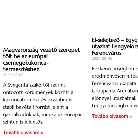
El-selejtező – Egy
utazhat Lengyelor
Magyarország vezető szerepet
Ferencváros
tölt be az európai
2026-08-06
csemegekukorica-
Rekkenő hőségben i
termesztésben
2026-08-06
eredményesen futbal
Ferencváros csapata 
A Syngenta szakértői szerint
Groupama Arénában, 
öntözött körülmények között a
előnnyel utazhatnak
kukoricatermesztés továbbra is
Lengyelországba a vi
stabil bevételi forrást jelent a
gazdálkodóknak, munkájuk európai
Tovább olvasom »
szinten is jelentős.
Tovább olvasom »