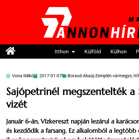
Itthon
Külföld
Külhon
P
Vona Ildikó
2017-01-07
Borsod-Abaúj-Zemplén vármegye
,
It
Sajópetrinél megszentelték a 
vizét
Január 6-án, Vízkereszt napján lezárul a karács
és kezdődik a farsang. Ez alkalomból a legtöbb