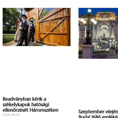
Beadványban kérik a
székelykapuk hatósági
ellenőrzését Háromszéken
Szeptember elején 
2026-08-05
Buda! 1686 emléké