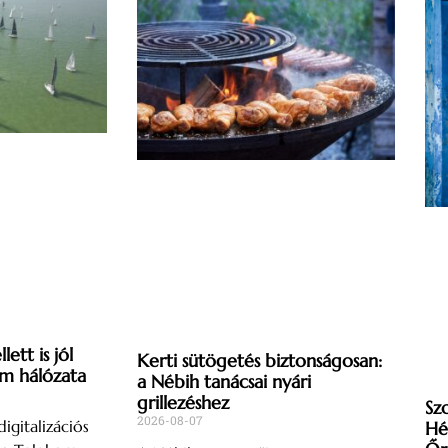
ett is jól
Kerti sütögetés biztonságosan:
om hálózata
a Nébih tanácsai nyári
grillezéshez
Sz
2026-08-07
igitalizációs
Hé