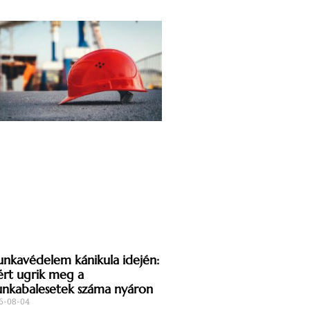
nkavédelem kánikula idején:
ért ugrik meg a
nkabalesetek száma nyáron
6-08-04