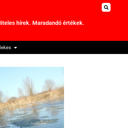
iteles hírek. Maradandó értékek.
dekes