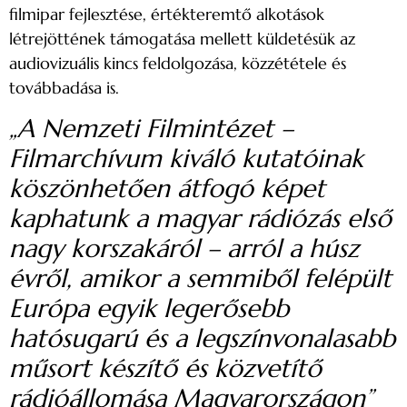
filmipar fejlesztése, értékteremtő alkotások
létrejöttének támogatása mellett küldetésük az
audiovizuális kincs feldolgozása, közzététele és
továbbadása is.
„A Nemzeti Filmintézet –
Filmarchívum kiváló kutatóinak
köszönhetően átfogó képet
kaphatunk a magyar rádiózás első
nagy korszakáról – arról a húsz
évről, amikor a semmiből felépült
Európa egyik legerősebb
hatósugarú és a legszínvonalasabb
műsort készítő és közvetítő
rádióállomása Magyarországon”