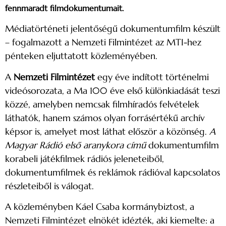
fennmaradt filmdokumentumait.
Médiatörténeti jelentőségű dokumentumfilm készült
– fogalmazott a Nemzeti Filmintézet az MTI-hez
pénteken eljuttatott közleményében.
A
Nemzeti Filmintézet
egy éve indított történelmi
videósorozata, a Ma 100 éve első különkiadását teszi
közzé, amelyben nemcsak filmhíradós felvételek
láthatók, hanem számos olyan forrásértékű archív
képsor is, amelyet most láthat először a közönség.
A
Magyar Rádió első aranykora című
dokumentumfilm
korabeli játékfilmek rádiós jeleneteiből,
dokumentumfilmek és reklámok rádióval kapcsolatos
részleteiből is válogat.
A közleményben Káel Csaba kormánybiztost, a
Nemzeti Filmintézet elnökét idézték, aki kiemelte: a