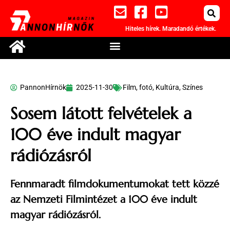
Hiteles hírek. Maradandó értékek.
PannonHírnök
2025-11-30
Film, fotó
,
Kultúra
,
Színes
Sosem látott felvételek a
100 éve indult magyar
rádiózásról
Fennmaradt filmdokumentumokat tett közzé
az Nemzeti Filmintézet a 100 éve indult
magyar rádiózásról.