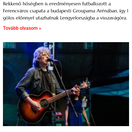
Rekkenő hőségben is eredményesen futballozott a
Ferencváros csapata a budapesti Groupama Arénában, így 1
gólos előnnyel utazhatnak Lengyelországba a visszavágóra.
Tovább olvasom »