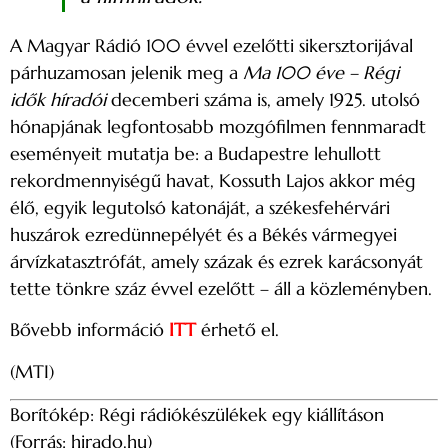
A Magyar Rádió 100 évvel ezelőtti sikersztorijával
párhuzamosan jelenik meg a
Ma 100 éve – Régi
idők híradói
decemberi száma is, amely 1925. utolsó
hónapjának legfontosabb mozgófilmen fennmaradt
eseményeit mutatja be: a Budapestre lehullott
rekordmennyiségű havat, Kossuth Lajos akkor még
élő, egyik legutolsó katonáját, a székesfehérvári
huszárok ezredünnepélyét és a Békés vármegyei
árvízkatasztrófát, amely százak és ezrek karácsonyát
tette tönkre száz évvel ezelőtt – áll a közleményben.
Bővebb információ
ITT
érhető el.
(MTI)
Borítókép: Régi rádiókészülékek egy kiállításon
(Forrás: hirado.hu)