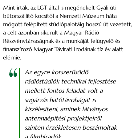
Mint írták, az LGT által is megénekelt Gyáli úti
bútorszállító kocsitól a Nemzeti Múzeum háta
mögött felépített stúdiópalotáig hosszú út vezetett,
a célt azonban sikerült a Magyar Rádió
Részvénytársaságnak és a munkáját felügyelő és
finanszírozó Magyar Távirati Irodának tíz év alatt
elérnie.
Az egyre korszerűsödő
rádióstúdiók technikai fejlesztése
mellett fontos feladat volt a
sugárzás hatótávolságát is
kiszélesíteni, aminek látványos
antennaépítési projektjeiről
szintén érzékletesen beszámoltak
a filmhíradók.