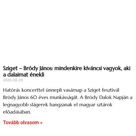
Sziget – Bródy János: mindenkire kíváncsi vagyok, aki
a dalaimat énekli
2026-08-05
Hatórás koncerttel ünnepli vasárnap a Sziget fesztivál
Bródy János 60 éves munkásságát. A Bródy Dalok Napján a
legnagyobb slágerek hangzanak el magyar sztárok
előadásában.
Tovább olvasom »