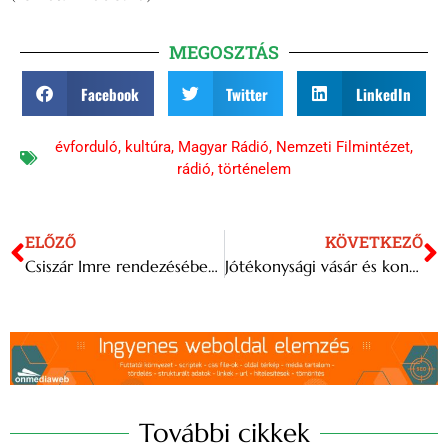
MEGOSZTÁS
Facebook
Twitter
LinkedIn
évforduló
,
kultúra
,
Magyar Rádió
,
Nemzeti Filmintézet
,
rádió
,
történelem
ELŐZŐ
KÖVETKEZŐ
Csiszár Imre rendezésében látható a Máli néni Miskolcon
Jótékonysági vásár és koncertek a Máltai Adventi Kertben
További cikkek