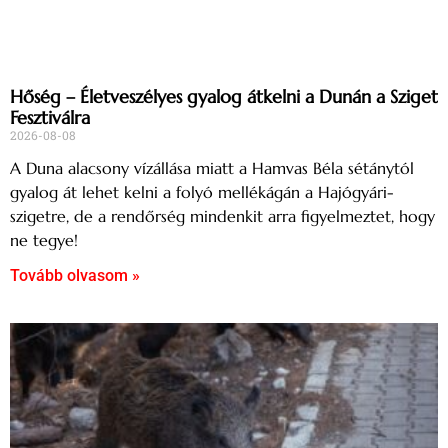
Hőség – Életveszélyes gyalog átkelni a Dunán a Sziget
Fesztiválra
2026-08-08
A Duna alacsony vízállása miatt a Hamvas Béla sétánytól
gyalog át lehet kelni a folyó mellékágán a Hajógyári-
szigetre, de a rendőrség mindenkit arra figyelmeztet, hogy
ne tegye!
Tovább olvasom »