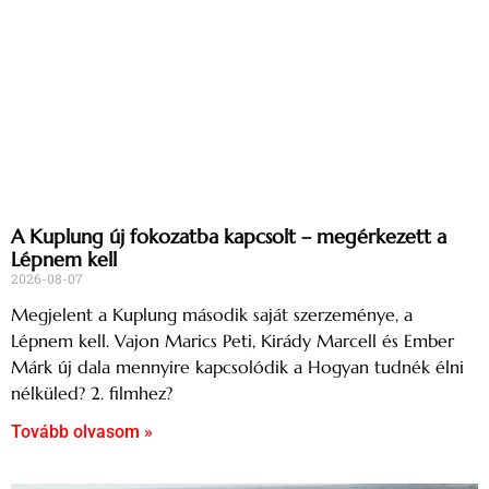
A Kuplung új fokozatba kapcsolt – megérkezett a
Lépnem kell
2026-08-07
Megjelent a Kuplung második saját szerzeménye, a
Lépnem kell. Vajon Marics Peti, Kirády Marcell és Ember
Márk új dala mennyire kapcsolódik a Hogyan tudnék élni
nélküled? 2. filmhez?
Tovább olvasom »