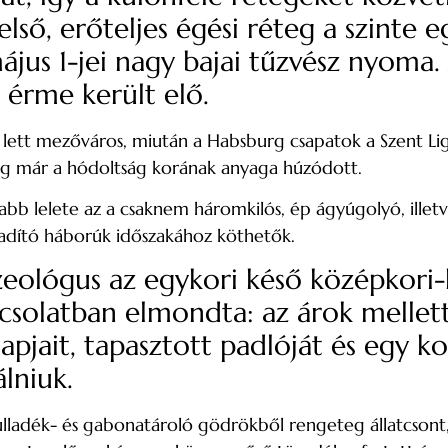
ső, erőteljes égési réteg a szinte e
jus 1-jei nagy bajai tűzvész nyoma. 
i érme került elő.
 lett mezőváros, miután a Habsburg csapatok a Szent Li
ig már a hódoltság korának anyaga húzódott.
sabb lelete az a csaknem háromkilós, ép ágyúgolyó, ille
abadító háborúk időszakához köthetők.
zeológus az egykori késő középkori-
pcsolatban elmondta: az árok melle
apjait, tapasztott padlóját és egy k
lniuk.
hulladék- és gabonatároló gödrökből rengeteg állatcsont