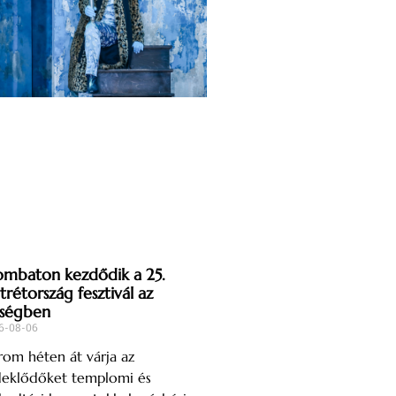
ombaton kezdődik a 25.
trétország fesztivál az
ségben
6-08-06
om héten át várja az
deklődőket templomi és