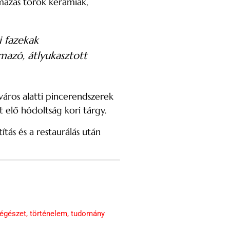
mázas török kerámiák,
i fazekak
rmazó, átlyukasztott
város alatti pincerendszerek
 elő hódoltság kori tárgy.
tás és a restaurálás után
régészet
,
történelem
,
tudomány