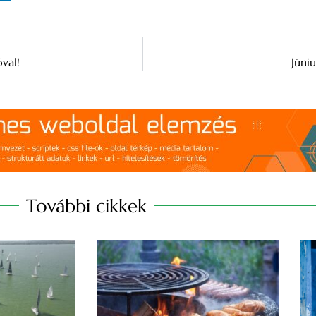
val!
Júni
További cikkek