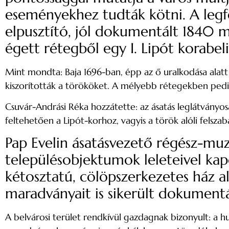
eseményekhez tudták kötni. A legfel
elpusztító, jól dokumentált 1840 má
égett rétegből egy I. Lipót korabel
Mint mondta: Baja 1696-ban, épp az ő uralkodása alatt
kiszorították a törököket. A mélyebb rétegekben ped
Csuvár-Andrási Réka hozzátette: az ásatás leglátványo
feltehetően a Lipót-korhoz, vagyis a török alóli felsz
Pap Evelin ásatásvezető régész-mu
településobjektumok leleteivel ka
kétosztatú, cölöpszerkezetes ház al
maradványait is sikerült dokumentá
A belvárosi terület rendkívül gazdagnak bizonyult: a 