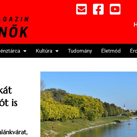
H
énztárca
Kultúra
Tudomány
Életmód
Ér
kát
t is
lánkvárat,