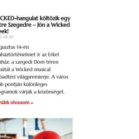
CKED-hangulat költözik egy
tre Szegedre – Jön a Wicked
ek!
6-08-05
usztus 14-én
nháztörténelmet ír az Erkel
nház: a szegedi Dóm téren
ütál a Wicked musical
badtéri világpremierje. A város
b pontján különleges
gramok várják a közönséget.
vább olvasom »