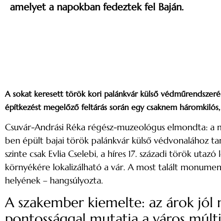
amelyet a napokban fedeztek fel Baján.
A sokat keresett török kori palánkvár külső védműrendszer
építkezést megelőző feltárás során egy csaknem háromkilós, 
Csuvár-Andrási Réka régész-muzeológus elmondta: a m
ben épült bajai török palánkvár külső védvonalához ta
szinte csak Evlia Cselebi, a híres 17. századi török utaz
környékére lokalizálható a vár. A most talált monumen
helyének – hangsúlyozta.
A szakember kiemelte: az árok jól 
pontossággal mutatja a város múltj