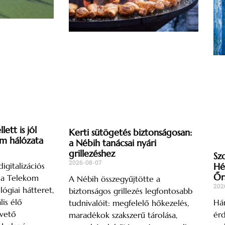
ett is jól
Kerti sütögetés biztonságosan:
om hálózata
a Nébih tanácsai nyári
grillezéshez
Sz
2026-08-07
igitalizációs
Hé
Őr
s a Telekom
A Nébih összegyűjtötte a
202
lógiai hátteret,
biztonságos grillezés legfontosabb
lis élő
Hár
tudnivalóit: megfelelő hőkezelés,
övető
ér
maradékok szakszerű tárolása,