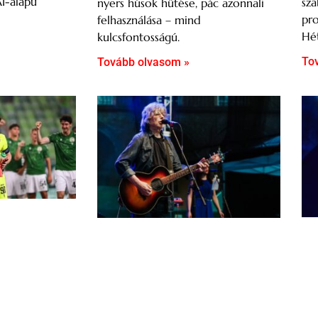
AI-alapú
sza
nyers húsok hűtése, pác azonnali
pro
felhasználása – mind
Hét
kulcsfontosságú.
To
Tovább olvasom »