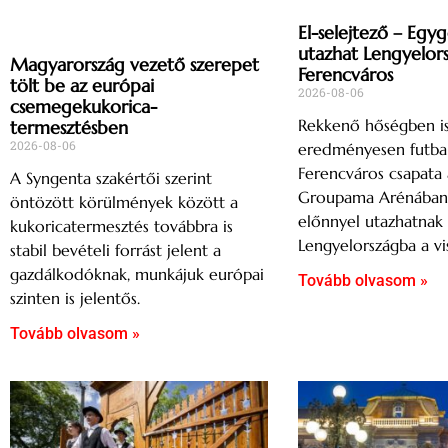
El-selejtező – Egy
utazhat Lengyelor
Magyarország vezető szerepet
Ferencváros
tölt be az európai
2026-08-06
csemegekukorica-
Rekkenő hőségben i
termesztésben
2026-08-06
eredményesen futbal
Ferencváros csapata 
A Syngenta szakértői szerint
Groupama Arénában, 
öntözött körülmények között a
előnnyel utazhatnak
kukoricatermesztés továbbra is
Lengyelországba a vi
stabil bevételi forrást jelent a
gazdálkodóknak, munkájuk európai
Tovább olvasom »
szinten is jelentős.
Tovább olvasom »