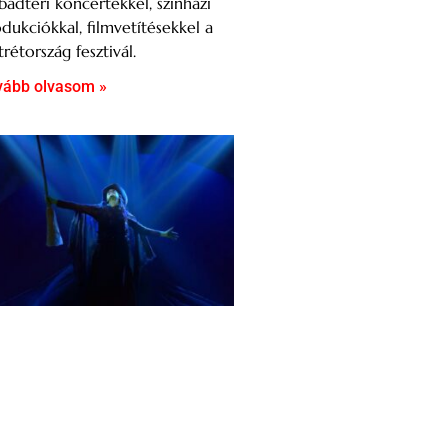
badtéri koncertekkel, színházi
dukciókkal, filmvetítésekkel a
rétország fesztivál.
vább olvasom »