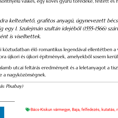
ontnyelű vaskés, egy köves gyűrű töredéke, festett és 
dra keltezhető, grafitos anyagú, úgynevezett bécs
 egy I. Szulejmán szultán idejéből (1555-1566) szá
nt is viselhettek.
ai köztudatban élő romantikus legendával ellentétben a 
ora újkori és újkori építmények, amelyekből sosem került
mb utcai feltárás eredményeit és a leletanyagot a tisztí
be a nagyközönségnek.
s: Pixabay)
Bács-Kiskun vármegye
,
Baja
,
felfedezés
,
kutatás
,
n