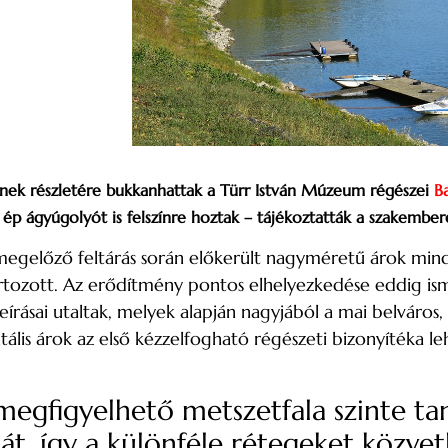
ének részletére bukkanhattak a Türr István Múzeum régészei
B
ép ágyúgolyót is felszínre hoztak – tájékoztatták a szakember
egelőző feltárás során előkerült nagyméretű árok minde
rtozott. Az erődítmény pontos elhelyezkedése eddig ism
ó leírásai utaltak, melyek alapján nagyjából a mai belváro
tális árok az első kézzelfogható régészeti bizonyítéka 
megfigyelhető metszetfala szinte ta
át, így a különféle rétegeket közvet