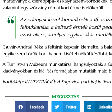
maradványok, cseréppipa- és kályhaszem-töredékek, cs
valamint egy szórvány római kori érme is előkerült.
Az edények közül kiemelkedik a 16. száza
felbukkanása, a keltező érmék közül pedig
ezüst akcse, amelyet egykor akár medálké
Csuvár-Andrási Réka a feltárás kapcsán kiemelte: a baj
egyike sem török kori, hanem kivétel nélkül későbbi, k
A Türr István Múzeum munkatársai hangsúlyozták: a Gala
kiadványokban és kiállítás formájában mutatják majd 
Borítókép: ILLUSZTRÁCIÓ: A Sugovica-part Baján (Forrá
MEGOSZTÁS
Facebook
Twitter
LinkedI