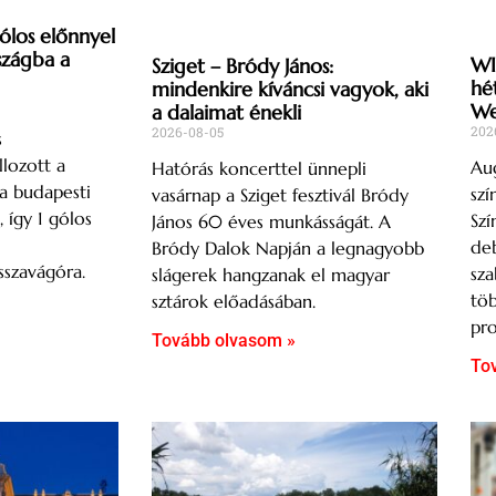
gólos előnnyel
szágba a
WI
Sziget – Bródy János:
hé
mindenkire kíváncsi vagyok, aki
We
a dalaimat énekli
202
2026-08-05
s
lozott a
Aug
Hatórás koncerttel ünnepli
a budapesti
szí
vasárnap a Sziget fesztivál Bródy
így 1 gólos
Szí
János 60 éves munkásságát. A
deb
Bródy Dalok Napján a legnagyobb
sszavágóra.
sza
slágerek hangzanak el magyar
töb
sztárok előadásában.
pro
Tovább olvasom »
To