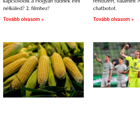
rendszert, valamint 
kapcsolódik a Hogyan tudnék élni
chatbotot.
nélküled? 2. filmhez?
Tovább olvasom »
Tovább olvasom »