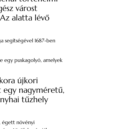
gész várost
Az alatta lévő
ga segítségével 1687-ben
tve egy puskagolyó, amelyek
kora újkori
tt egy nagyméretű,
onyhai tűzhely
, égett növényi