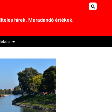
iteles hírek. Maradandó értékek.
dekes