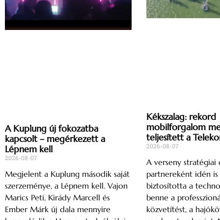
Kékszalag: rekord
mobilforgalom mell
A Kuplung új fokozatba
teljesített a Telek
kapcsolt – megérkezett a
2026-08-07
Lépnem kell
2026-08-07
A verseny stratégiai d
partnereként idén i
Megjelent a Kuplung második saját
biztosította a techno
szerzeménye, a Lépnem kell. Vajon
benne a professzioná
Marics Peti, Kirády Marcell és
közvetítést, a hajók
Ember Márk új dala mennyire