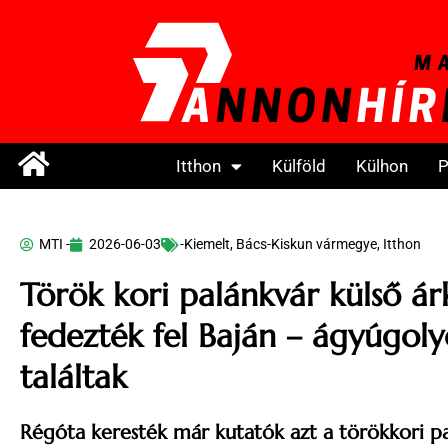
Itthon
Külföld
Külhon
P
MTI -
2026-06-03
-Kiemelt
,
Bács-Kiskun vármegye
,
Itthon
Török kori palánkvár külső ár
fedezték fel Baján – ágyúgolyó
találtak
Régóta keresték már kutatók azt a törökkori pa