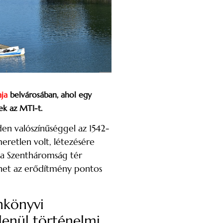
aja
belvárosában, ahol egy
ek az MTI-t.
n valószínűséggel az 1542-
eretlen volt, létezésére
s, a Szentháromság tér
lehet az erődítmény pontos
nkönyvi
lenül történelmi