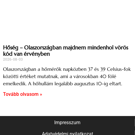
Hőség – Olaszországban majdnem mindenhol vörös
kód van érvényben
2026-08-03
Olaszországban a hőmérők napközben 37 és 39 Celsius-fok
közötti értéket mutatnak, ami a városokban 40 fölé
emelkedik. A hőhullám legalább augusztus 10-ig eltart.
Tovább olvasom »
Impresszum
Adatvédelmi nyilatkozat