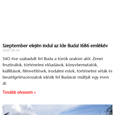
Szeptember elején indul az Ide Buda! 1686 emlékév
2026-08-04
340 éve szabadult fel Buda a török uralom alól. Zenei
fesztiválok, történelmi előadások, könyvbemutatók,
kiállítások, filmvetítések, irodalmi estek, történelmi séták és
beszélgetéssorozatok idézik fel Budavár múltját egy éven
át.
Tovább olvasom »