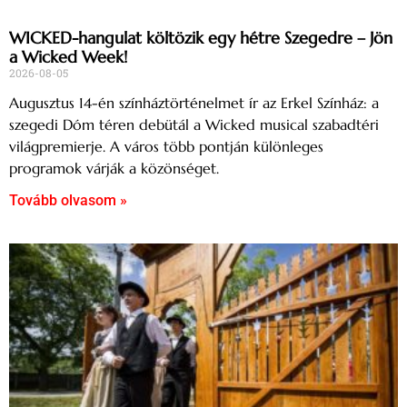
WICKED-hangulat költözik egy hétre Szegedre – Jön
a Wicked Week!
2026-08-05
Augusztus 14-én színháztörténelmet ír az Erkel Színház: a
szegedi Dóm téren debütál a Wicked musical szabadtéri
világpremierje. A város több pontján különleges
programok várják a közönséget.
Tovább olvasom »