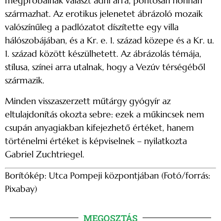
megpróbálnak választ adni arra, pontosan honnan
származhat. Az erotikus jelenetet ábrázoló mozaik
valószínűleg a padlózatot díszítette egy villa
hálószobájában, és a Kr. e. 1. század közepe és a Kr. u.
1. század között készülhetett. Az ábrázolás témája,
stílusa, színei arra utalnak, hogy a Vezúv térségéből
származik.
Minden visszaszerzett műtárgy gyógyír az
eltulajdonítás okozta sebre: ezek a műkincsek nem
csupán anyagiakban kifejezhető értéket, hanem
történelmi értéket is képviselnek – nyilatkozta
Gabriel Zuchtriegel.
Borítókép: Utca Pompeji központjában (Fotó/forrás:
Pixabay)
MEGOSZTÁS