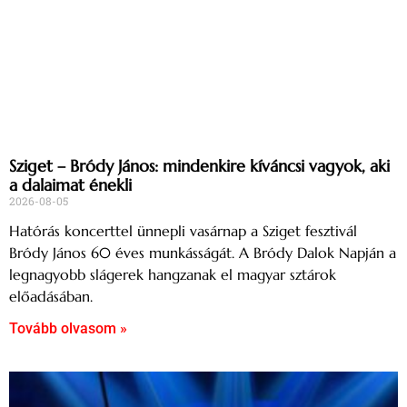
Sziget – Bródy János: mindenkire kíváncsi vagyok, aki
a dalaimat énekli
2026-08-05
Hatórás koncerttel ünnepli vasárnap a Sziget fesztivál
Bródy János 60 éves munkásságát. A Bródy Dalok Napján a
legnagyobb slágerek hangzanak el magyar sztárok
előadásában.
Tovább olvasom »