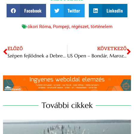
Facebook
Twitter
LinkedIn
ókori Róma
,
Pompeji
,
régészet
,
történelem
ELŐZŐ
KÖVETKEZŐ
Szépen fejlődnek a Debreceni Állatkertben született kapibarák
US Open – Bondár, Marozsán és Fucsovics biztosan főtáblás
További cikkek