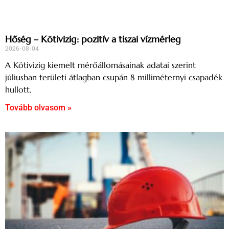
Hőség – Kötivizig: pozitív a tiszai vízmérleg
2026-08-04
A Kötivizig kiemelt mérőállomásainak adatai szerint
júliusban területi átlagban csupán 8 milliméternyi csapadék
hullott.
Tovább olvasom »