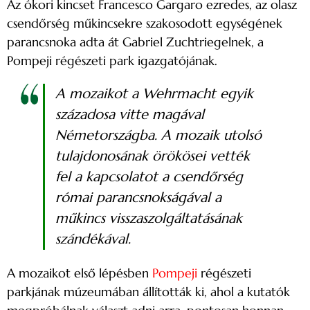
Az ókori kincset Francesco Gargaro ezredes, az olasz
csendőrség műkincsekre szakosodott egységének
parancsnoka adta át Gabriel Zuchtriegelnek, a
Pompeji régészeti park igazgatójának.
A mozaikot a Wehrmacht egyik
századosa vitte magával
Németországba. A mozaik utolsó
tulajdonosának örökösei vették
fel a kapcsolatot a csendőrség
római parancsnokságával a
műkincs visszaszolgáltatásának
szándékával.
A mozaikot első lépésben
Pompeji
régészeti
parkjának múzeumában állították ki, ahol a kutatók