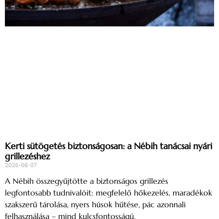
Kerti sütögetés biztonságosan: a Nébih tanácsai nyári
grillezéshez
2026-08-07
A Nébih összegyűjtötte a biztonságos grillezés
legfontosabb tudnivalóit: megfelelő hőkezelés, maradékok
szakszerű tárolása, nyers húsok hűtése, pác azonnali
felhasználása – mind kulcsfontosságú.