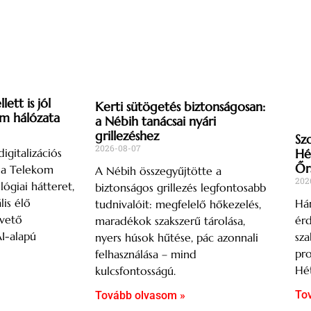
ett is jól
Kerti sütögetés biztonságosan:
om hálózata
a Nébih tanácsai nyári
grillezéshez
Sz
2026-08-07
igitalizációs
Hé
Őr
s a Telekom
A Nébih összegyűjtötte a
202
lógiai hátteret,
biztonságos grillezés legfontosabb
lis élő
Hár
tudnivalóit: megfelelő hőkezelés,
övető
ér
maradékok szakszerű tárolása,
AI-alapú
sza
nyers húsok hűtése, pác azonnali
pro
felhasználása – mind
Hét
kulcsfontosságú.
To
Tovább olvasom »