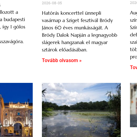
202
2026-08-05
s
lozott a
Aug
Hatórás koncerttel ünnepli
a budapesti
szí
vasárnap a Sziget fesztivál Bródy
így 1 gólos
Szí
János 60 éves munkásságát. A
deb
Bródy Dalok Napján a legnagyobb
sszavágóra.
sza
slágerek hangzanak el magyar
töb
sztárok előadásában.
pro
Tovább olvasom »
To