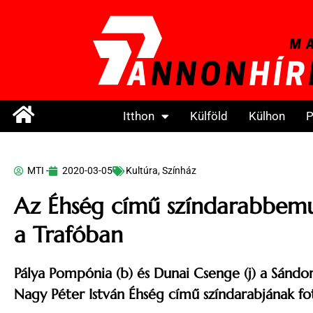
Itthon
Külföld
Külhon
P
MTI -
2020-03-05
Kultúra
,
Színház
Az Éhség című színdarabbemu
a Trafóban
Pálya Pompónia (b) és Dunai Csenge (j) a Sándor 
Nagy Péter István Éhség című színdarabjának fo