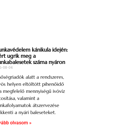
nkavédelem kánikula idején:
ért ugrik meg a
nkabalesetek száma nyáron
6-08-04
őségriadók alatt a rendszeres,
ös helyen eltöltött pihenőidő
a megfelelő mennyiségű ivóvíz
tosítása, valamint a
nkafolyamatok átszervezése
kkenti a nyári baleseteket.
vább olvasom »