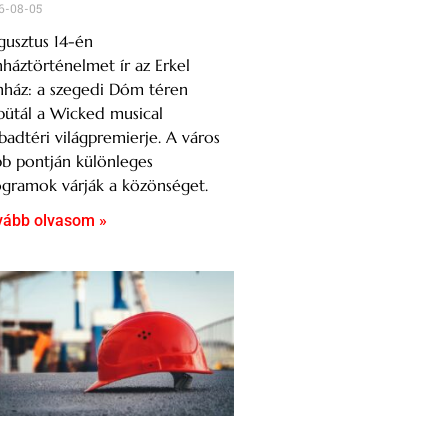
6-08-05
usztus 14-én
nháztörténelmet ír az Erkel
nház: a szegedi Dóm téren
ütál a Wicked musical
badtéri világpremierje. A város
b pontján különleges
gramok várják a közönséget.
vább olvasom »