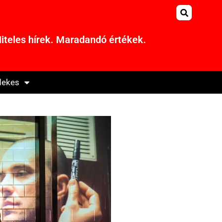
iteles hírek. Maradandó értékek.
dekes