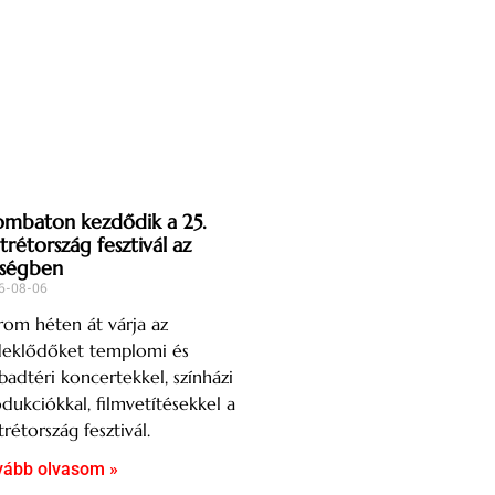
ombaton kezdődik a 25.
trétország fesztivál az
ségben
6-08-06
om héten át várja az
deklődőket templomi és
badtéri koncertekkel, színházi
dukciókkal, filmvetítésekkel a
rétország fesztivál.
vább olvasom »