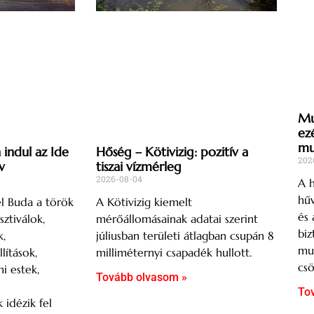
Mu
ez
mu
indul az Ide
Hőség – Kötivizig: pozitív a
202
v
tiszai vízmérleg
2026-08-04
A h
hűv
l Buda a török
A Kötivizig kiemelt
és 
sztiválok,
mérőállomásainak adatai szerint
biz
,
júliusban területi átlagban csupán 8
mu
lítások,
milliméternyi csapadék hullott.
csö
mi estek,
Tovább olvasom »
To
 idézik fel