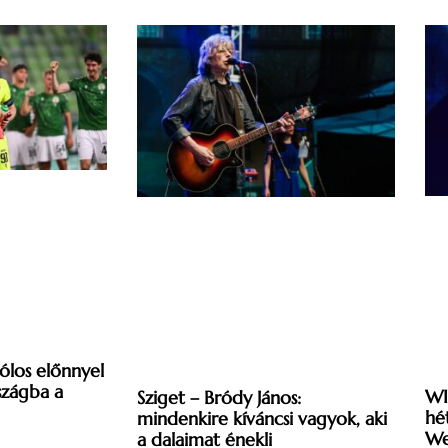
gólos előnnyel
szágba a
WI
Sziget – Bródy János:
hé
mindenkire kíváncsi vagyok, aki
We
a dalaimat énekli