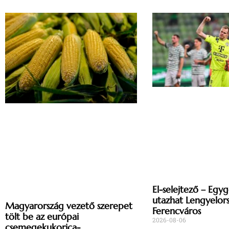
El-selejtező – Egy
utazhat Lengyelor
Magyarország vezető szerepet
Ferencváros
tölt be az európai
2026-08-06
csemegekukorica-