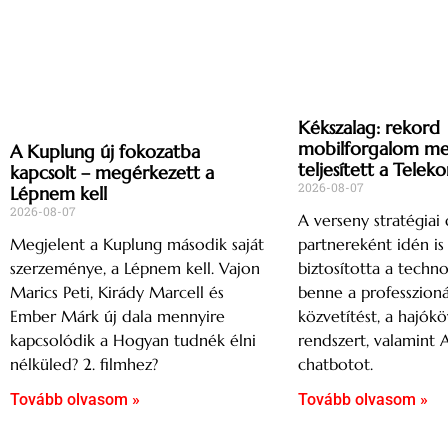
Kékszalag: rekord
mobilforgalom mell
A Kuplung új fokozatba
teljesített a Telek
kapcsolt – megérkezett a
2026-08-07
Lépnem kell
2026-08-07
A verseny stratégiai d
partnereként idén i
Megjelent a Kuplung második saját
biztosította a techno
szerzeménye, a Lépnem kell. Vajon
benne a professzioná
Marics Peti, Kirády Marcell és
közvetítést, a hajók
Ember Márk új dala mennyire
rendszert, valamint 
kapcsolódik a Hogyan tudnék élni
chatbotot.
nélküled? 2. filmhez?
Tovább olvasom »
Tovább olvasom »