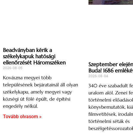
Beadványban kérik a
székelykapuk hatósági
ellenőrzését Háromszéken
Szeptember elején 
2026-08-05
Buda! 1686 emléké
2026-08-04
Kovászna megyei több
településének bejáratainál áll olyan
340 éve szabadult fe
székelykapu, amely megyei vagy
uralom alól. Zenei fe
községi út fölé épült, de építési
történelmi előadások
engedély nélkül.
könyvbemutatók, kiál
filmvetítések, irodal
Tovább olvasom »
történelmi séták és
beszélgetéssorozatok