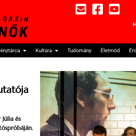
H
énztárca
Kultúra
Tudomány
Életmód
Ér
tatója
Júlia és
tóspróbáján.