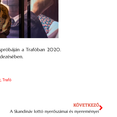
tóspróbáján a Trafóban 2020.
ndezésében.
z
,
Trafó
KÖVETKEZŐ
A Skandináv lottó nyerőszámai és nyereményei