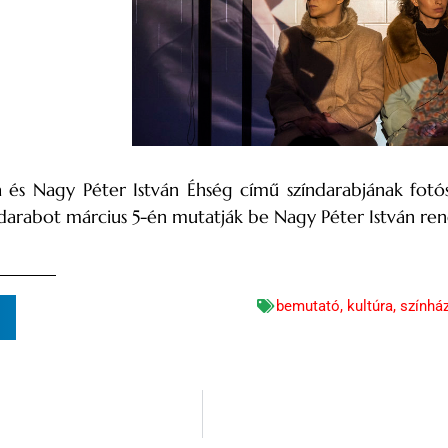
ia és Nagy Péter István Éhség című színdarabjának fo
darabot március 5-én mutatják be Nagy Péter István re
bemutató
,
kultúra
,
színhá
n