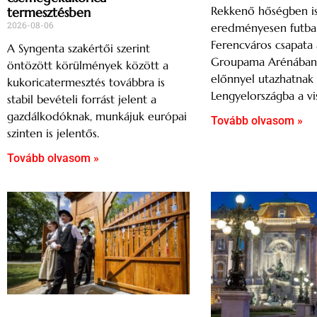
Rekkenő hőségben i
termesztésben
2026-08-06
eredményesen futbal
Ferencváros csapata 
A Syngenta szakértői szerint
Groupama Arénában, 
öntözött körülmények között a
előnnyel utazhatnak
kukoricatermesztés továbbra is
Lengyelországba a vi
stabil bevételi forrást jelent a
gazdálkodóknak, munkájuk európai
Tovább olvasom »
szinten is jelentős.
Tovább olvasom »