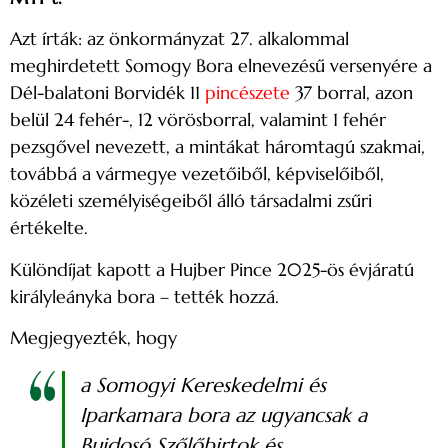
Azt írták: az önkormányzat 27. alkalommal
meghirdetett Somogy Bora elnevezésű versenyére a
Dél-balatoni Borvidék 11
pincészete
37 borral, azon
belül 24 fehér-, 12 vörösborral, valamint 1 fehér
pezsgővel nevezett, a mintákat háromtagú szakmai,
továbbá a vármegye vezetőiből, képviselőiből,
közéleti személyiségeiből álló társadalmi zsűri
értékelte.
Különdíjat kapott a Hujber Pince 2025-ös évjáratú
királyleányka bora – tették hozzá.
Megjegyezték, hogy
a Somogyi Kereskedelmi és
Iparkamara bora az ugyancsak a
Bujdosó Szőlőbirtok és