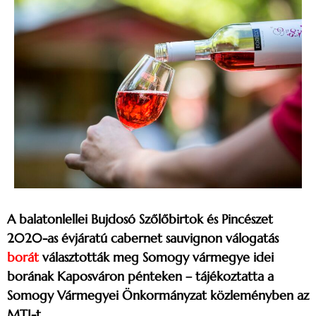
A balatonlellei Bujdosó Szőlőbirtok és Pincészet
2020-as évjáratú cabernet sauvignon válogatás
borát
választották meg Somogy vármegye idei
borának Kaposváron pénteken – tájékoztatta a
Somogy Vármegyei Önkormányzat közleményben az
MTI-t.