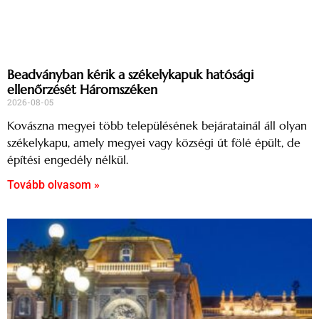
Beadványban kérik a székelykapuk hatósági
ellenőrzését Háromszéken
2026-08-05
Kovászna megyei több településének bejáratainál áll olyan
székelykapu, amely megyei vagy községi út fölé épült, de
építési engedély nélkül.
Tovább olvasom »