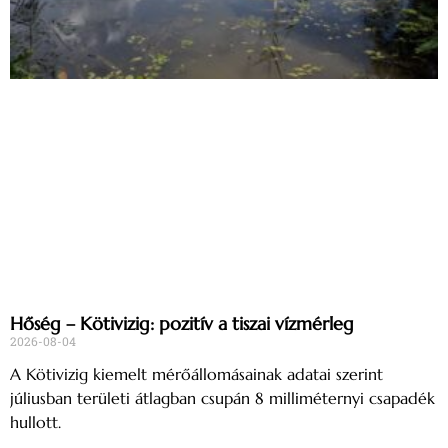
Hőség – Kötivizig: pozitív a tiszai vízmérleg
2026-08-04
A Kötivizig kiemelt mérőállomásainak adatai szerint
júliusban területi átlagban csupán 8 milliméternyi csapadék
hullott.