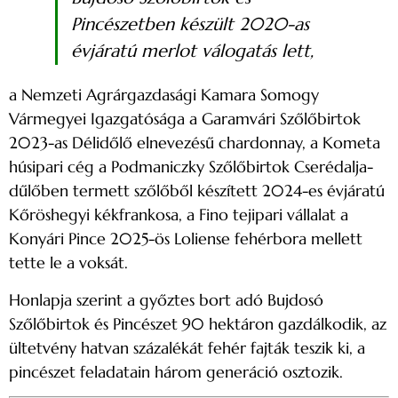
Pincészetben készült 2020-as
évjáratú merlot válogatás lett,
a Nemzeti Agrárgazdasági Kamara Somogy
Vármegyei Igazgatósága a Garamvári Szőlőbirtok
2023-as Délidőlő elnevezésű chardonnay, a Kometa
húsipari cég a Podmaniczky Szőlőbirtok Cserédalja-
dűlőben termett szőlőből készített 2024-es évjáratú
Kőröshegyi kékfrankosa, a Fino tejipari vállalat a
Konyári Pince 2025-ös Loliense fehérbora mellett
tette le a voksát.
Honlapja szerint a győztes bort adó Bujdosó
Szőlőbirtok és Pincészet 90 hektáron gazdálkodik, az
ültetvény hatvan százalékát fehér fajták teszik ki, a
pincészet feladatain három generáció osztozik.