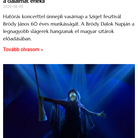
a dalaimat énekli
2026-08-05
Hatórás koncerttel ünnepli vasárnap a Sziget fesztivál
Bródy János 60 éves munkásságát. A Bródy Dalok Napján a
legnagyobb slágerek hangzanak el magyar sztárok
előadásában.
Tovább olvasom »