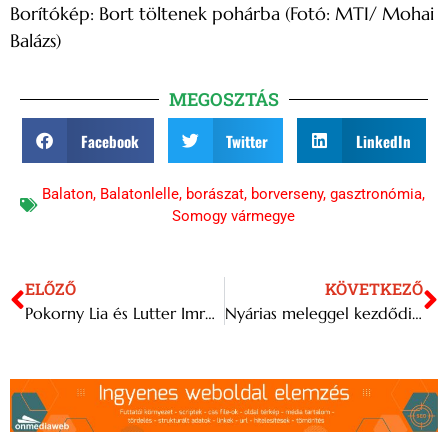
Borítókép: Bort töltenek pohárba (Fotó: MTI/ Mohai
Balázs)
MEGOSZTÁS
Facebook
Twitter
LinkedIn
Balaton
,
Balatonlelle
,
borászat
,
borverseny
,
gasztronómia
,
Somogy vármegye
ELŐZŐ
KÖVETKEZŐ
Pokorny Lia és Lutter Imre kapta az első Kálloy Molnár Péter-díjat
Nyárias meleggel kezdődik a jövő hét, majd lehűlés érkezik