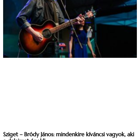
Sziget – Bródy János: mindenkire kíváncsi vagyok, aki