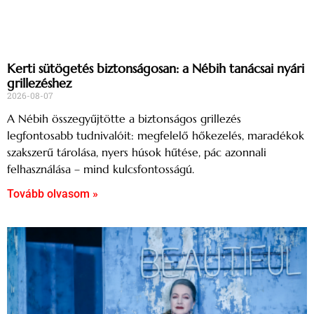
Kerti sütögetés biztonságosan: a Nébih tanácsai nyári
grillezéshez
2026-08-07
A Nébih összegyűjtötte a biztonságos grillezés
legfontosabb tudnivalóit: megfelelő hőkezelés, maradékok
szakszerű tárolása, nyers húsok hűtése, pác azonnali
felhasználása – mind kulcsfontosságú.
Tovább olvasom »