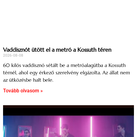
Vaddisznót ütött el a metró a Kossuth téren
2026-08-08
60 kilós vaddisznó sétált be a metróalagútba a Kossuth
térnél, ahol egy érkező szerelvény elgázolta. Az állat nem
az ütközésbe halt bele.
Tovább olvasom »