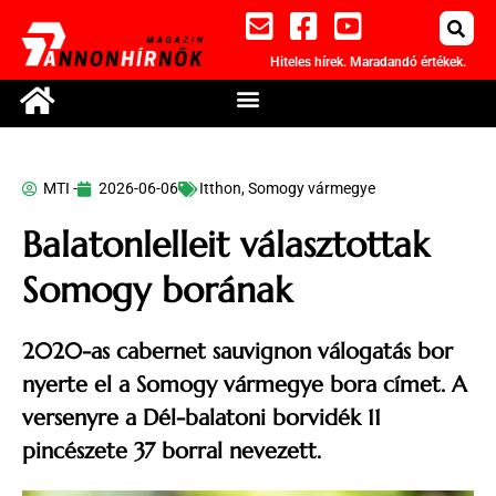
Hiteles hírek. Maradandó értékek.
MTI -
2026-06-06
Itthon
,
Somogy vármegye
Balatonlelleit választottak
Somogy borának
2020-as cabernet sauvignon válogatás bor
nyerte el a Somogy vármegye bora címet. A
versenyre a Dél-balatoni borvidék 11
pincészete 37 borral nevezett.