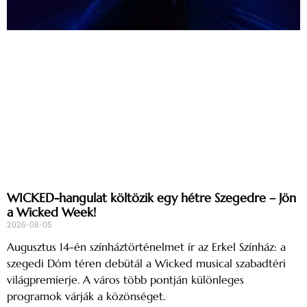
WICKED-hangulat költözik egy hétre Szegedre – Jön
a Wicked Week!
2026-08-05
Augusztus 14-én színháztörténelmet ír az Erkel Színház: a
szegedi Dóm téren debütál a Wicked musical szabadtéri
világpremierje. A város több pontján különleges
programok várják a közönséget.