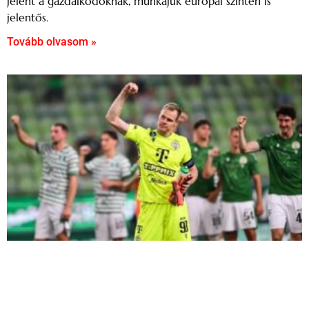
jelent a gazdálkodóknak, munkájuk európai szinten is
jelentős.
Tovább olvasom »