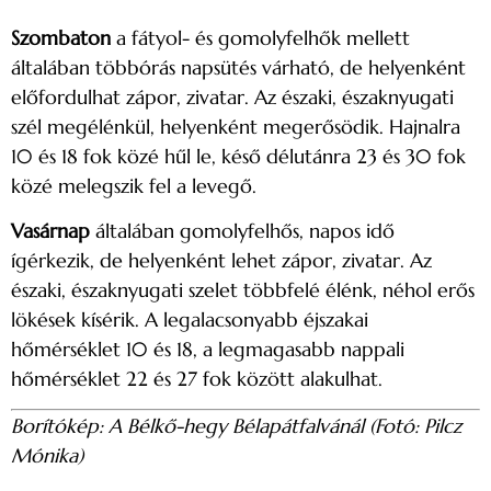
Szombaton
a fátyol- és gomolyfelhők mellett
általában többórás napsütés várható, de helyenként
előfordulhat zápor, zivatar. Az északi, északnyugati
szél megélénkül, helyenként megerősödik. Hajnalra
10 és 18 fok közé hűl le, késő délutánra 23 és 30 fok
közé melegszik fel a levegő.
Vasárnap
általában gomolyfelhős, napos idő
ígérkezik, de helyenként lehet zápor, zivatar. Az
északi, északnyugati szelet többfelé élénk, néhol erős
lökések kísérik. A legalacsonyabb éjszakai
hőmérséklet 10 és 18, a legmagasabb nappali
hőmérséklet 22 és 27 fok között alakulhat.
Borítókép: A Bélkő-hegy Bélapátfalvánál (Fotó: Pilcz
Mónika)