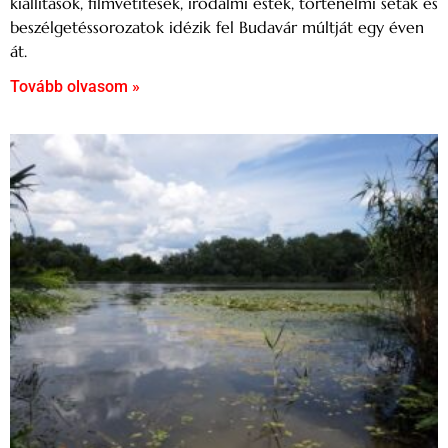
kiállítások, filmvetítések, irodalmi estek, történelmi séták és
beszélgetéssorozatok idézik fel Budavár múltját egy éven
át.
Tovább olvasom »