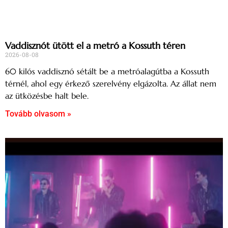
Vaddisznót ütött el a metró a Kossuth téren
2026-08-08
60 kilós vaddisznó sétált be a metróalagútba a Kossuth
térnél, ahol egy érkező szerelvény elgázolta. Az állat nem
az ütközésbe halt bele.
Tovább olvasom »