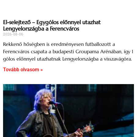
El-selejtező – Egygólos előnnyel utazhat
Lengyelországba a Ferencváros
2026-08-06
Rekkenő hőségben is eredményesen futballozott a
Ferencváros csapata a budapesti Groupama Arénában, így 1
gólos előnnyel utazhatnak Lengyelországba a visszavágóra.
Tovább olvasom »