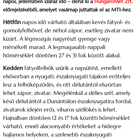
napos, jellemzően száraz idő – derül ki a
HungaroMet Zrt
.
előrejelzéséből, amelyet vasárnap juttattak el az MTI-hez.
Hétfőn
napos idő várható általában kevés fátyol- és
gomolyfelhővel, de néhol zápor, esetleg zivatar nem
kizárt. A légmozgás nagyrészt gyenge vagy
mérsékelt marad. A legmagasabb nappali
hőmérséklet döntően 27 és 31 fok között alakul.
Kedden
fátyolfelhők szűrik a napsütést, emellett
elsősorban a nyugati, északnyugati tájakon erőteljes
lesz a felhőképződés, és ott délutántól elszórtan
lehet zápor, zivatar. Megélénkül a délies szél, amely
késő délutántól a Dunántúlon északnyugatira fordul,
zivatarok idején erős, viharos széllökés is lehet.
Hajnalban döntően 12 és 17 fok közötti hőmérséklet
várható, ennél alacsonyabb értékeket a hidegre
hajlamos helyeken, a szelesebb északnyugati