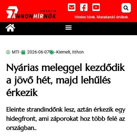
Hiteles hírek. Maradandó értékek.
MTI -
2026-06-07
-Kiemelt
,
Itthon
Nyárias meleggel kezdődik
a jövő hét, majd lehűlés
érkezik
Eleinte strandindőnk lesz, aztán érkezik egy
hidegfront, ami záporokat hoz több felé az
országban..