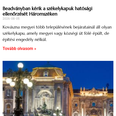
Beadványban kérik a székelykapuk hatósági
ellenőrzését Háromszéken
2026-08-05
Kovászna megyei több településének bejáratainál áll olyan
székelykapu, amely megyei vagy községi út fölé épült, de
építési engedély nélkül.
Tovább olvasom »