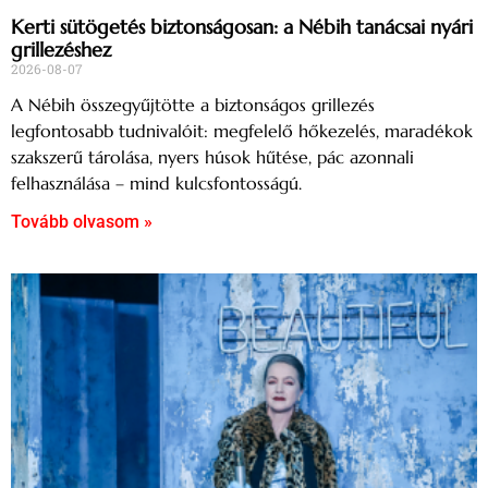
Kerti sütögetés biztonságosan: a Nébih tanácsai nyári
grillezéshez
2026-08-07
A Nébih összegyűjtötte a biztonságos grillezés
legfontosabb tudnivalóit: megfelelő hőkezelés, maradékok
szakszerű tárolása, nyers húsok hűtése, pác azonnali
felhasználása – mind kulcsfontosságú.
Tovább olvasom »