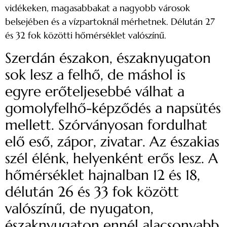
vidékeken, magasabbakat a nagyobb városok
belsejében és a vízpartoknál mérhetnek. Délután 27
és 32 fok közötti hőmérséklet valószínű.
Szerdán északon, északnyugaton
sok lesz a felhő, de máshol is
egyre erőteljesebbé válhat a
gomolyfelhő-képződés a napsütés
mellett. Szórványosan fordulhat
elő eső, zápor, zivatar. Az északias
szél élénk, helyenként erős lesz. A
hőmérséklet hajnalban 12 és 18,
délután 26 és 33 fok között
valószínű, de nyugaton,
északnyugaton ennél alacsonyabb