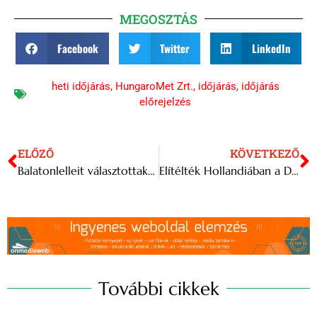
MEGOSZTÁS
Facebook
Twitter
LinkedIn
heti időjárás
,
HungaroMet Zrt.
,
időjárás
,
időjárás
előrejelzés
ELŐZŐ
KÖVETKEZŐ
Balatonlelleit választottak Somogy borának
Elítélték Hollandiában a Drents Múzeumból ellopott dák aranykincsek tolvajait
További cikkek