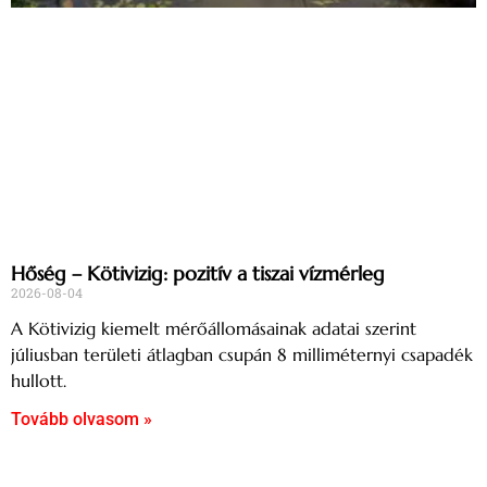
Hőség – Kötivizig: pozitív a tiszai vízmérleg
2026-08-04
A Kötivizig kiemelt mérőállomásainak adatai szerint
júliusban területi átlagban csupán 8 milliméternyi csapadék
hullott.
Tovább olvasom »