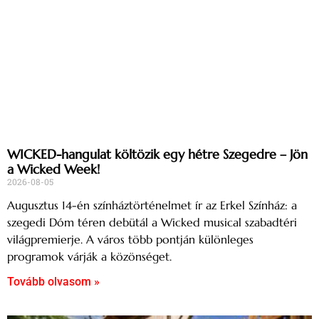
WICKED-hangulat költözik egy hétre Szegedre – Jön
a Wicked Week!
2026-08-05
Augusztus 14-én színháztörténelmet ír az Erkel Színház: a
szegedi Dóm téren debütál a Wicked musical szabadtéri
világpremierje. A város több pontján különleges
programok várják a közönséget.
Tovább olvasom »