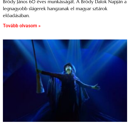
Bródy János 60 éves munkásságát. A Bródy Dalok Napján a
legnagyobb slágerek hangzanak el magyar sztárok
előadásában.
Tovább olvasom »