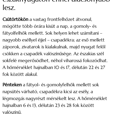
lesz.
Csütörtökön
a vastag frontfelhőzet átvonul,
mögötte több órára kisüt a nap, a gomoly- és
fátyolfelhők mellett. Sok helyen lehet számítani –
nagyobb eséllyel éjjel – csapadékra; az eső mellett
záporok, zivatarok is kialakulnak, majd nyugat felől
csökken a csapadék valószínűsége. Az északias szél
sokfelé megerősödhet, néhol viharossá fokozódhat.
A hőmérséklet hajnalban 10 és 17, délután 22 és 27
fok között alakul.
Pénteken
a fátyol- és gomolyfelhők mellett sok
napsütés várható, csapadékra kicsi az esély, a
légmozgás nagyrészt mérsékelt lesz. A hőmérséklet
hajnalban 6 és 13, délután 23 és 28 fok között
valószínű.