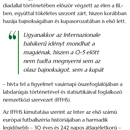
diadallal történetében először végzett az élen a BL-
ben, egyúttal tökéletes szezont zárt, hiszen korábban
hazája bajnokságában és kupasorozatában is első lett.
Ugyanakkor az Internazionale
balsikerű idényt mondhat a
magáénak, hiszen a 0-5 előtt
nem tudta megnyerni sem az
olasz bajnokságot, sem a kupát
– hívta fel a figyelmet vasárnapi összefoglalójában a
labdarúgás történetével és statisztikáival foglalkozó
nemzetközi szervezet (IFFHS).
Az IFFHS kimutatása szerint az Inter az első számú
európai futballszéria históriájában a harmadik
legidősebb – 30 éves és 242 napos átlagéletkorú –