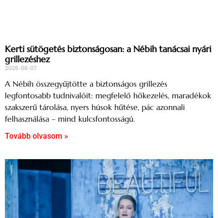
Kerti sütögetés biztonságosan: a Nébih tanácsai nyári
grillezéshez
2026-08-07
A Nébih összegyűjtötte a biztonságos grillezés
legfontosabb tudnivalóit: megfelelő hőkezelés, maradékok
szakszerű tárolása, nyers húsok hűtése, pác azonnali
felhasználása – mind kulcsfontosságú.
Tovább olvasom »