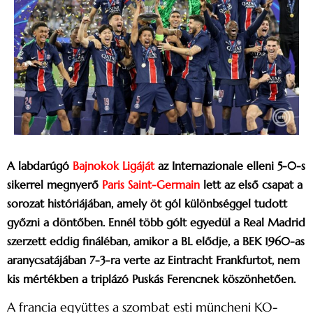
A labdarúgó
Bajnokok Ligáját
az Internazionale elleni 5-0-s
sikerrel megnyerő
Paris Saint-Germain
lett az első csapat a
sorozat históriájában, amely öt gól különbséggel tudott
győzni a döntőben. Ennél több gólt egyedül a Real Madrid
szerzett eddig fináléban, amikor a BL elődje, a BEK 1960-as
aranycsatájában 7-3-ra verte az Eintracht Frankfurtot, nem
kis mértékben a triplázó Puskás Ferencnek köszönhetően.
A francia együttes a szombat esti müncheni KO-