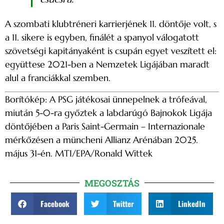
A szombati klubtréneri karrierjének 11. döntője volt, s
a 11. sikere is egyben, finálét a spanyol válogatott
szövetségi kapitányaként is csupán egyet veszített el:
együttese 2021-ben a Nemzetek Ligájában maradt
alul a franciákkal szemben.
Borítókép: A PSG játékosai ünnepelnek a trófeával,
miután 5-0-ra győztek a labdarúgó Bajnokok Ligája
döntőjében a Paris Saint-Germain – Internazionale
mérkőzésen a müncheni Allianz Arénában 2025.
május 31-én. MTI/EPA/Ronald Wittek
MEGOSZTÁS
Facebook
Twitter
LinkedIn