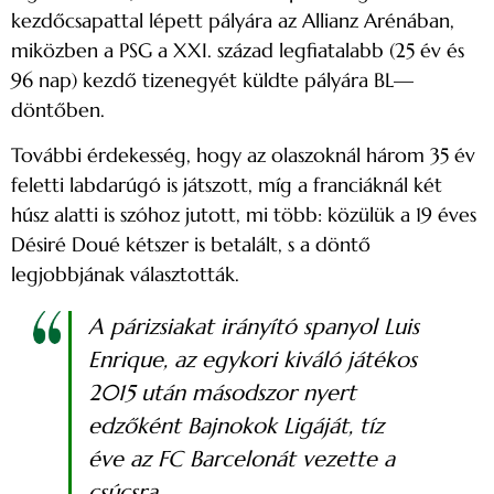
kezdőcsapattal lépett pályára az Allianz Arénában,
miközben a PSG a XXI. század legfiatalabb (25 év és
96 nap) kezdő tizenegyét küldte pályára BL—
döntőben.
További érdekesség, hogy az olaszoknál három 35 év
feletti labdarúgó is játszott, míg a franciáknál két
húsz alatti is szóhoz jutott, mi több: közülük a 19 éves
Désiré Doué kétszer is betalált, s a döntő
legjobbjának választották.
A párizsiakat irányító spanyol Luis
Enrique, az egykori kiváló játékos
2015 után másodszor nyert
edzőként Bajnokok Ligáját, tíz
éve az FC Barcelonát vezette a
csúcsra.