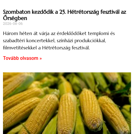
Szombaton kezdődik a 25. Hétrétország fesztivál az
Őrségben
2026-08-06
Három héten át várja az érdeklődőket templomi és
szabadtéri koncertekkel, színházi produkciókkal,
filmvetítésekkel a Hétrétország fesztivál.
Tovább olvasom »