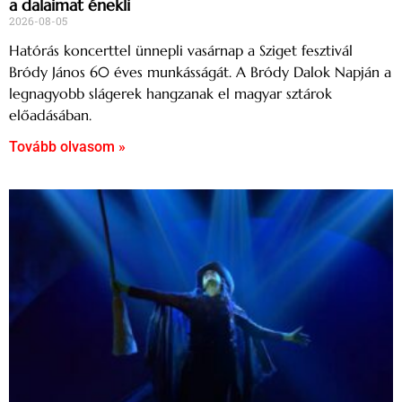
a dalaimat énekli
2026-08-05
Hatórás koncerttel ünnepli vasárnap a Sziget fesztivál
Bródy János 60 éves munkásságát. A Bródy Dalok Napján a
legnagyobb slágerek hangzanak el magyar sztárok
előadásában.
Tovább olvasom »