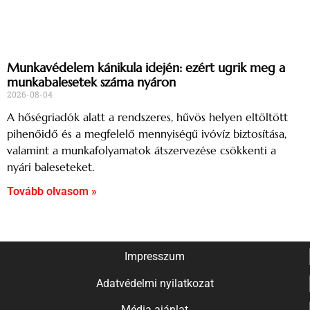
Munkavédelem kánikula idején: ezért ugrik meg a
munkabalesetek száma nyáron
2026-08-04
A hőségriadók alatt a rendszeres, hűvös helyen eltöltött
pihenőidő és a megfelelő mennyiségű ivóvíz biztosítása,
valamint a munkafolyamatok átszervezése csökkenti a
nyári baleseteket.
Tovább olvasom »
Impresszum
Adatvédelmi nyilatkozat
Média ajánlat