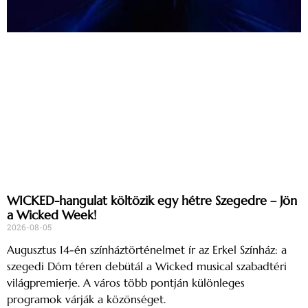
WICKED-hangulat költözik egy hétre Szegedre – Jön
a Wicked Week!
2026-08-05
Augusztus 14-én színháztörténelmet ír az Erkel Színház: a
szegedi Dóm téren debütál a Wicked musical szabadtéri
világpremierje. A város több pontján különleges
programok várják a közönséget.