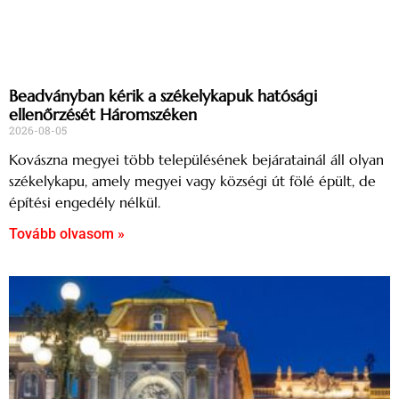
Beadványban kérik a székelykapuk hatósági
ellenőrzését Háromszéken
2026-08-05
Kovászna megyei több településének bejáratainál áll olyan
székelykapu, amely megyei vagy községi út fölé épült, de
építési engedély nélkül.
Tovább olvasom »