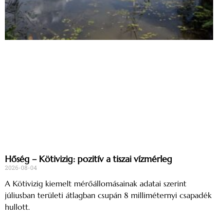
Hőség – Kötivizig: pozitív a tiszai vízmérleg
2026-08-04
A Kötivizig kiemelt mérőállomásainak adatai szerint
júliusban területi átlagban csupán 8 milliméternyi csapadék
hullott.