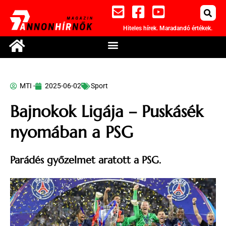
Hiteles hírek. Maradandó értékek.
MTI -
2025-06-02
Sport
Bajnokok Ligája – Puskásék
nyomában a PSG
Parádés győzelmet aratott a PSG.