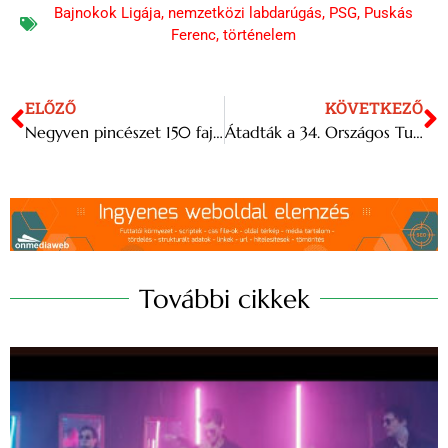
Bajnokok Ligája
,
nemzetközi labdarúgás
,
PSG
,
Puskás
Ferenc
,
történelem
ELŐZŐ
KÖVETKEZŐ
Negyven pincészet 150 fajta bora a debreceni FestiWine borünnepen
Átadták a 34. Országos Tudományos és Innovációs Olimpia díjait
További cikkek