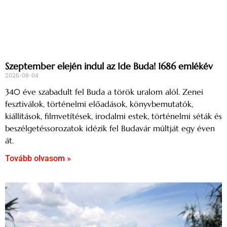
Szeptember elején indul az Ide Buda! 1686 emlékév
2026-08-04
340 éve szabadult fel Buda a török uralom alól. Zenei
fesztiválok, történelmi előadások, könyvbemutatók,
kiállítások, filmvetítések, irodalmi estek, történelmi séták és
beszélgetéssorozatok idézik fel Budavár múltját egy éven
át.
Tovább olvasom »