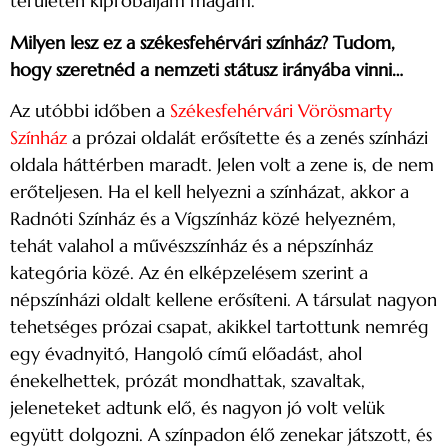
területen kipróbáljam magam.
Milyen lesz ez a székesfehérvári színház? Tudom,
hogy szeretnéd a nemzeti státusz irányába vinni…
Az utóbbi időben a
Székesfehérvári Vörösmarty
Színház
a prózai oldalát erősítette és a zenés színházi
oldala háttérben maradt. Jelen volt a zene is, de nem
erőteljesen. Ha el kell helyezni a színházat, akkor a
Radnóti Színház és a Vígszínház közé helyezném,
tehát valahol a művészszínház és a népszínház
kategória közé. Az én elképzelésem szerint a
népszínházi oldalt kellene erősíteni. A társulat nagyon
tehetséges prózai csapat, akikkel tartottunk nemrég
egy évadnyitó, Hangoló című előadást, ahol
énekelhettek, prózát mondhattak, szavaltak,
jeleneteket adtunk elő, és nagyon jó volt velük
együtt dolgozni. A színpadon élő zenekar játszott, és