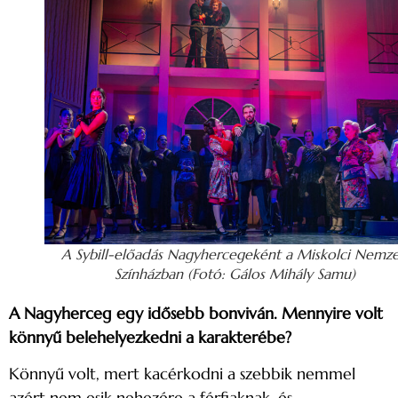
A Sybill-előadás Nagyhercegeként a Miskolci Nemze
Színházban (Fotó: Gálos Mihály Samu)
A Nagyherceg egy idősebb bonviván. Mennyire volt
könnyű belehelyezkedni a karakterébe?
Könnyű volt, mert kacérkodni a szebbik nemmel
azért nem esik nehezére a férfiaknak, és