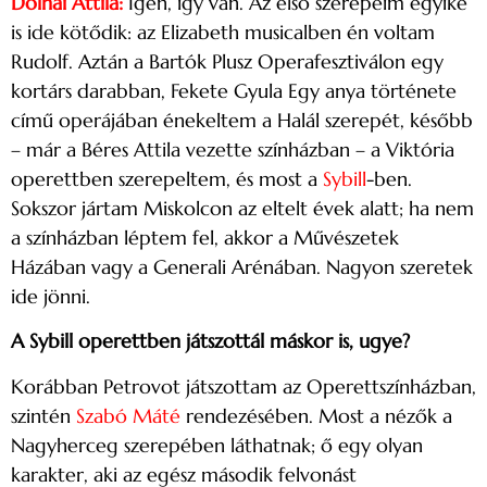
Dolhai Attila:
Igen, így van. Az első szerepeim egyike
is ide kötődik: az Elizabeth musicalben én voltam
Rudolf. Aztán a Bartók Plusz Operafesztiválon egy
kortárs darabban, Fekete Gyula Egy anya története
című operájában énekeltem a Halál szerepét, később
– már a Béres Attila vezette színházban – a Viktória
operettben szerepeltem, és most a
Sybill
-ben.
Sokszor jártam Miskolcon az eltelt évek alatt; ha nem
a színházban léptem fel, akkor a Művészetek
Házában vagy a Generali Arénában. Nagyon szeretek
ide jönni.
A Sybill operettben játszottál máskor is, ugye?
Korábban Petrovot játszottam az Operettszínházban,
szintén
Szabó Máté
rendezésében. Most a nézők a
Nagyherceg szerepében láthatnak; ő egy olyan
karakter, aki az egész második felvonást