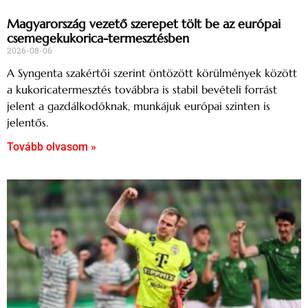
Magyarország vezető szerepet tölt be az európai
csemegekukorica-termesztésben
2026-08-06
A Syngenta szakértői szerint öntözött körülmények között
a kukoricatermesztés továbbra is stabil bevételi forrást
jelent a gazdálkodóknak, munkájuk európai szinten is
jelentős.
Tovább olvasom »