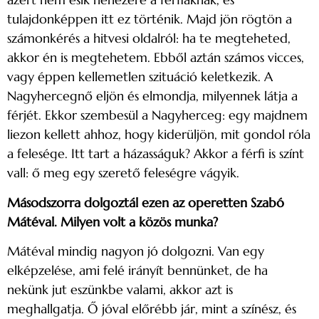
tulajdonképpen itt ez történik. Majd jön rögtön a
számonkérés a hitvesi oldalról: ha te megteheted,
akkor én is megtehetem. Ebből aztán számos vicces,
vagy éppen kellemetlen szituáció keletkezik. A
Nagyhercegnő eljön és elmondja, milyennek látja a
férjét. Ekkor szembesül a Nagyherceg: egy majdnem
liezon kellett ahhoz, hogy kiderüljön, mit gondol róla
a felesége. Itt tart a házasságuk? Akkor a férfi is színt
vall: ő meg egy szerető feleségre vágyik.
Másodszorra dolgoztál ezen az operetten Szabó
Mátéval. Milyen volt a közös munka?
Mátéval mindig nagyon jó dolgozni. Van egy
elképzelése, ami felé irányít bennünket, de ha
nekünk jut eszünkbe valami, akkor azt is
meghallgatja. Ő jóval előrébb jár, mint a színész, és