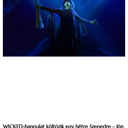
WICKED-hangulat költözik egy hétre Szegedre – Jön