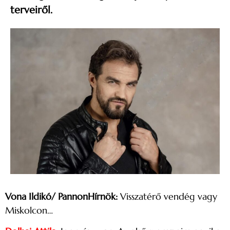
terveiről.
Vona Ildikó/ PannonHírnök:
Visszatérő vendég vagy
Miskolcon…