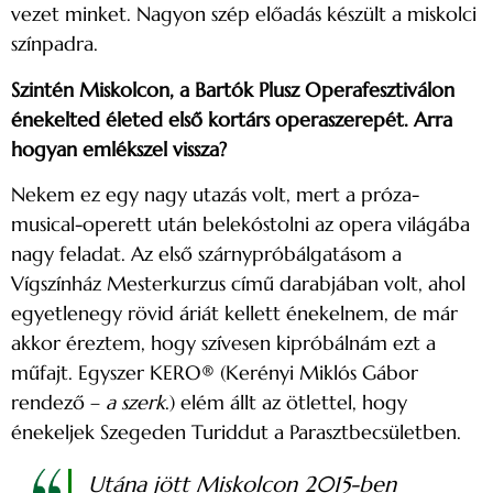
vezet minket. Nagyon szép előadás készült a miskolci
színpadra.
Szintén Miskolcon, a Bartók Plusz Operafesztiválon
énekelted életed első kortárs operaszerepét. Arra
hogyan emlékszel vissza?
Nekem ez egy nagy utazás volt, mert a próza-
musical-operett után belekóstolni az opera világába
nagy feladat. Az első szárnypróbálgatásom a
Vígszínház Mesterkurzus című darabjában volt, ahol
egyetlenegy rövid áriát kellett énekelnem, de már
akkor éreztem, hogy szívesen kipróbálnám ezt a
műfajt. Egyszer KERO® (Kerényi Miklós Gábor
rendező –
a szerk
.) elém állt az ötlettel, hogy
énekeljek Szegeden Turiddut a Parasztbecsületben.
Utána jött Miskolcon 2015-ben