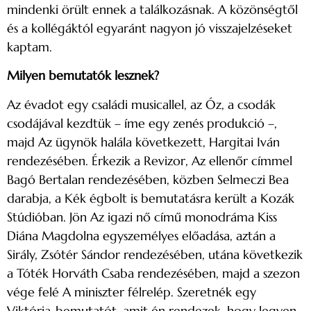
mindenki örült ennek a találkozásnak. A közönségtől
és a kollégáktól egyaránt nagyon jó visszajelzéseket
kaptam.
Milyen bemutatók lesznek?
Az évadot egy családi musicallel, az Óz, a csodák
csodájával kezdtük – íme egy zenés produkció –,
majd Az ügynök halála következett, Hargitai Iván
rendezésében. Érkezik a Revizor, Az ellenőr címmel
Bagó Bertalan rendezésében, közben Selmeczi Bea
darabja, a Kék égbolt is bemutatásra került a Kozák
Stúdióban. Jön Az igazi nő című monodráma Kiss
Diána Magdolna egyszemélyes előadása, aztán a
Sirály, Zsótér Sándor rendezésében, utána következik
a Tóték Horváth Csaba rendezésében, majd a szezon
vége felé A miniszter félrelép. Szeretnék egy
Viktória-bemutatót, amit én rendezek, hogy legyen