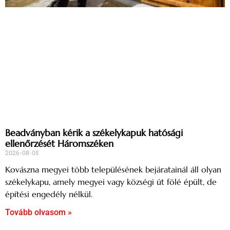
Beadványban kérik a székelykapuk hatósági
ellenőrzését Háromszéken
2026-08-05
Kovászna megyei több településének bejáratainál áll olyan
székelykapu, amely megyei vagy községi út fölé épült, de
építési engedély nélkül.
Tovább olvasom »