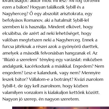
kíváncsiságot: akkor most mi lesz? Mi fog történni
ezen a bálon? Hogyan találkozik Sybill és a
Nagyherceg? Ő egy abszolút arisztokrata, egy
befolyásos Romanov, aki a hatalmát Sybill-lel
szemben ki is használja. Mindent elkövet, hogy
elcsábítsa, de azért ad neki lehetőséget, hogy
valóban megtetszen neki a Nagyherceg. Ennek a
furcsa játéknak a részei azok a gyönyörű duettek,
amelyek a második felvonásban hangzanak el. Az
“Illúzió a szerelem” tényleg egy varázslat: miközben
andalgunk, kacérkodunk a másikkal. Engedem? Nem
engedem? Lesz-e kalandunk, vagy nem? Mennyire
leszek bátor? Vállalom-e a botrányt? Kvázi zsarolom
Sybill-t, de úgy kell zsarolnom, hogy közben
valamilyen vonzalom is kialakuljon kettőnk között.
Nagyon jó szerep, én nagyon szeretem.