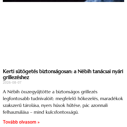
Kerti sütögetés biztonságosan: a Nébih tanácsai nyári
grillezéshez
2026-08-07
A Nébih összegyűjtötte a biztonságos grillezés
legfontosabb tudnivalóit: megfelelő hőkezelés, maradékok
szakszerű tárolása, nyers húsok hűtése, pác azonnali
felhasználása – mind kulcsfontosságú.
Tovább olvasom »