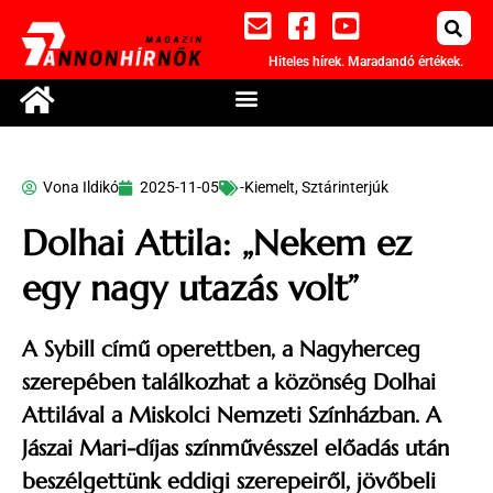
Hiteles hírek. Maradandó értékek.
Vona Ildikó
2025-11-05
-Kiemelt
,
Sztárinterjúk
Dolhai Attila: „Nekem ez
egy nagy utazás volt”
A Sybill című operettben, a Nagyherceg
szerepében találkozhat a közönség Dolhai
Attilával a Miskolci Nemzeti Színházban. A
Jászai Mari-díjas színművésszel előadás után
beszélgettünk eddigi szerepeiről, jövőbeli