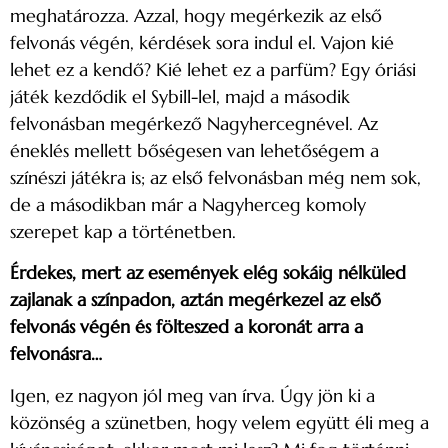
meghatározza. Azzal, hogy megérkezik az első
felvonás végén, kérdések sora indul el. Vajon kié
lehet ez a kendő? Kié lehet ez a parfüm? Egy óriási
játék kezdődik el Sybill-lel, majd a második
felvonásban megérkező Nagyhercegnével. Az
éneklés mellett bőségesen van lehetőségem a
színészi játékra is; az első felvonásban még nem sok,
de a másodikban már a Nagyherceg komoly
szerepet kap a történetben.
Érdekes, mert az események elég sokáig nélküled
zajlanak a színpadon, aztán megérkezel az első
felvonás végén és fölteszed a koronát arra a
felvonásra…
Igen, ez nagyon jól meg van írva. Úgy jön ki a
közönség a szünetben, hogy velem együtt éli meg a