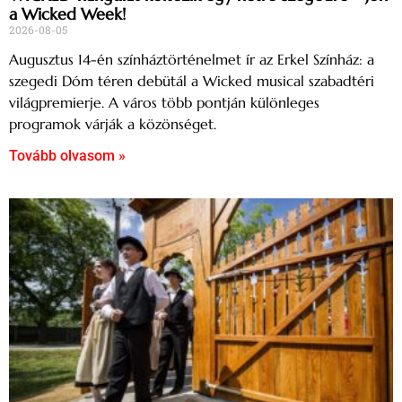
a Wicked Week!
2026-08-05
Augusztus 14-én színháztörténelmet ír az Erkel Színház: a
szegedi Dóm téren debütál a Wicked musical szabadtéri
világpremierje. A város több pontján különleges
programok várják a közönséget.
Tovább olvasom »