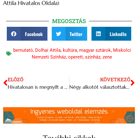
Attila Hivatalos Oldala)
MEGOSZTÁS
Facebook
Twitter
LinkedIn
bemutató
,
Dolhai Attila
,
kultúra
,
magyar sztárok
,
Miskolci
Nemzeti Színház
,
operett
,
színház
,
zene
ELŐZŐ
KÖVETKEZŐ
Hivatalosan is megnyílt a kairói Nagy Egyiptomi Múzeum
Négy alkotót választottak idén a nemzet művészének