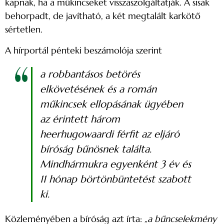
kapnak, ha a műkincseket visszaszolgáltatják. A sisak
behorpadt, de javítható, a két megtalált karkötő
sértetlen.
A hírportál pénteki beszámolója szerint
a robbantásos betörés
elkövetésének és a román
műkincsek ellopásának ügyében
az érintett három
heerhugowaardi férfit az eljáró
bíróság bűnösnek találta.
Mindhármukra egyenként 3 év és
11 hónap börtönbüntetést szabott
ki.
Közleményében a bíróság azt írta:
„a bűncselekmény