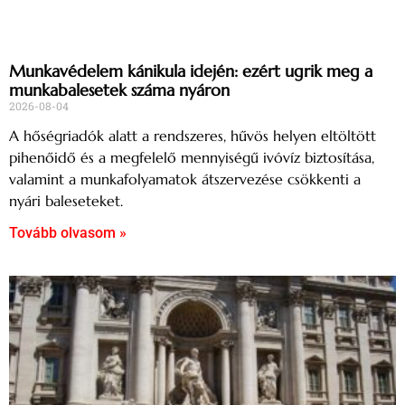
Munkavédelem kánikula idején: ezért ugrik meg a
munkabalesetek száma nyáron
2026-08-04
A hőségriadók alatt a rendszeres, hűvös helyen eltöltött
pihenőidő és a megfelelő mennyiségű ivóvíz biztosítása,
valamint a munkafolyamatok átszervezése csökkenti a
nyári baleseteket.
Tovább olvasom »