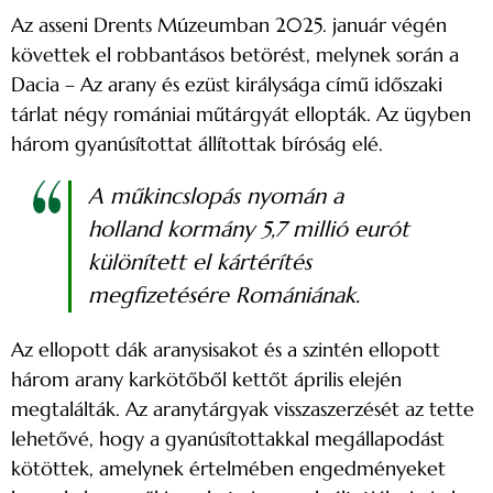
Az asseni Drents Múzeumban 2025. január végén
követtek el robbantásos betörést, melynek során a
Dacia – Az arany és ezüst királysága című időszaki
tárlat négy romániai műtárgyát ellopták. Az ügyben
három gyanúsítottat állítottak bíróság elé.
A műkincslopás nyomán a
holland kormány 5,7 millió eurót
különített el kártérítés
megfizetésére Romániának.
Az ellopott dák aranysisakot és a szintén ellopott
három arany karkötőből kettőt április elején
megtalálták. Az aranytárgyak visszaszerzését az tette
lehetővé, hogy a gyanúsítottakkal megállapodást
kötöttek, amelynek értelmében engedményeket