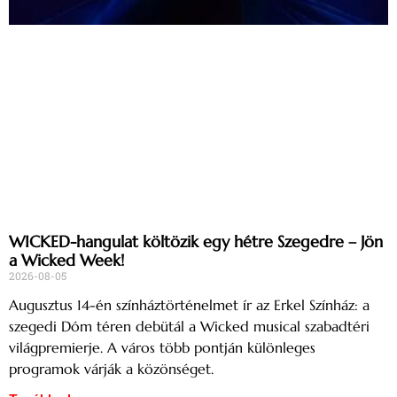
WICKED-hangulat költözik egy hétre Szegedre – Jön
a Wicked Week!
2026-08-05
Augusztus 14-én színháztörténelmet ír az Erkel Színház: a
szegedi Dóm téren debütál a Wicked musical szabadtéri
világpremierje. A város több pontján különleges
programok várják a közönséget.