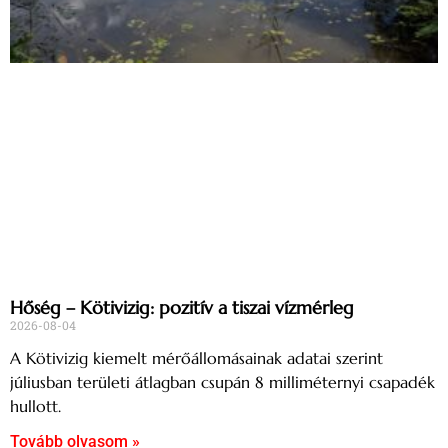
Hőség – Kötivizig: pozitív a tiszai vízmérleg
2026-08-04
A Kötivizig kiemelt mérőállomásainak adatai szerint
júliusban területi átlagban csupán 8 milliméternyi csapadék
hullott.
Tovább olvasom »