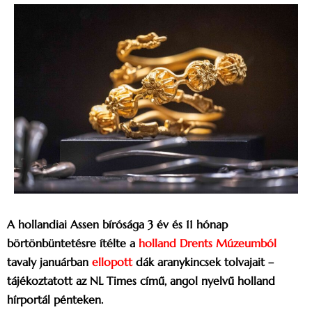
A hollandiai Assen bírósága 3 év és 11 hónap
börtönbüntetésre ítélte a
holland Drents Múzeumból
tavaly januárban
ellopott
dák aranykincsek tolvajait –
tájékoztatott az NL Times című, angol nyelvű holland
hírportál pénteken.