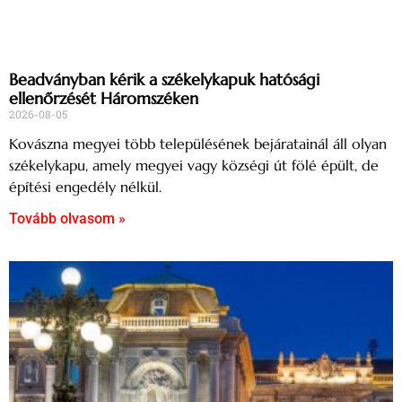
Beadványban kérik a székelykapuk hatósági
ellenőrzését Háromszéken
2026-08-05
Kovászna megyei több településének bejáratainál áll olyan
székelykapu, amely megyei vagy községi út fölé épült, de
építési engedély nélkül.
Tovább olvasom »