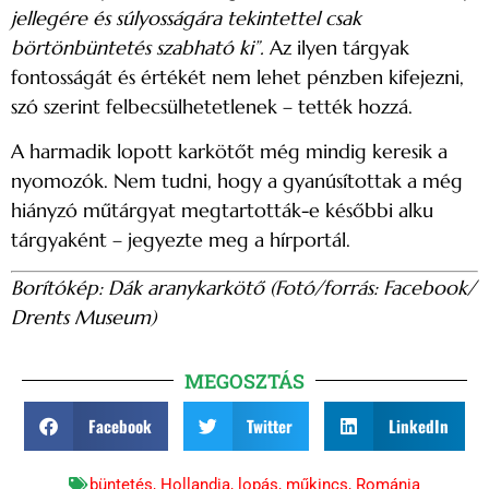
jellegére és súlyosságára tekintettel csak
börtönbüntetés szabható ki”.
Az ilyen tárgyak
fontosságát és értékét nem lehet pénzben kifejezni,
szó szerint felbecsülhetetlenek – tették hozzá.
A harmadik lopott karkötőt még mindig keresik a
nyomozók. Nem tudni, hogy a gyanúsítottak a még
hiányzó műtárgyat megtartották-e későbbi alku
tárgyaként – jegyezte meg a hírportál.
Borítókép: Dák aranykarkötő (Fotó/forrás: Facebook/
Drents Museum)
MEGOSZTÁS
Facebook
Twitter
LinkedIn
büntetés
,
Hollandia
,
lopás
,
műkincs
,
Románia