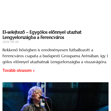
El-selejtező – Egygólos előnnyel utazhat
Lengyelországba a Ferencváros
2026-08-06
Rekkenő hőségben is eredményesen futballozott a
Ferencváros csapata a budapesti Groupama Arénában, így 1
gólos előnnyel utazhatnak Lengyelországba a visszavágóra.
Tovább olvasom »