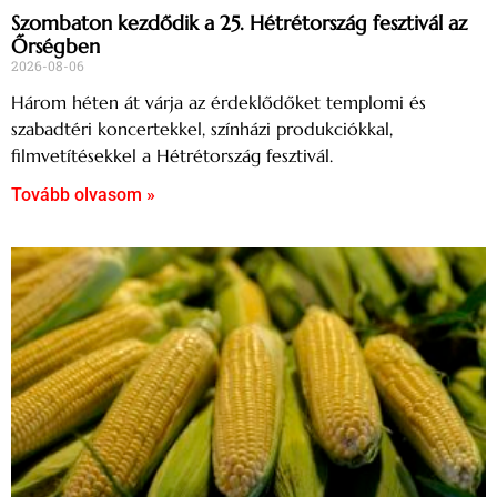
Szombaton kezdődik a 25. Hétrétország fesztivál az
Őrségben
2026-08-06
Három héten át várja az érdeklődőket templomi és
szabadtéri koncertekkel, színházi produkciókkal,
filmvetítésekkel a Hétrétország fesztivál.
Tovább olvasom »