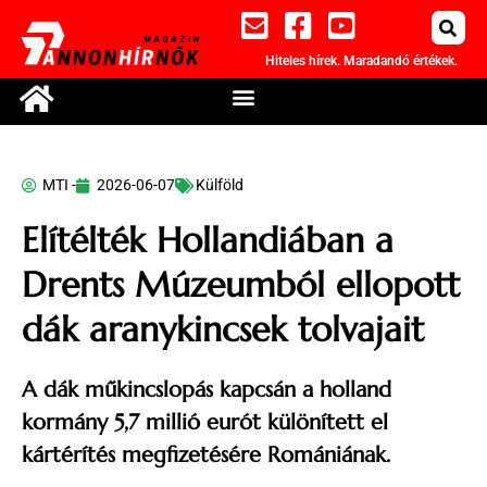
Hiteles hírek. Maradandó értékek.
MTI -
2026-06-07
Külföld
Elítélték Hollandiában a
Drents Múzeumból ellopott
dák aranykincsek tolvajait
A dák műkincslopás kapcsán a holland
kormány 5,7 millió eurót különített el
kártérítés megfizetésére Romániának.