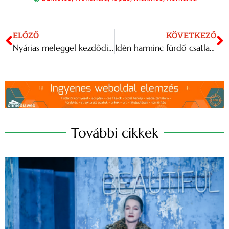
ELŐZŐ
KÖVETKEZŐ
Nyárias meleggel kezdődik a jövő hét, majd lehűlés érkezik
Idén harminc fürdő csatlakozott a Suli a strandon programhoz
További cikkek