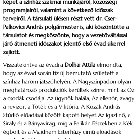
képet a színház szakmai munkájáról, közösségi
programjairól, valamint a következő időszak
terveiről. A társulati ülésen részt vett dr. Cser-
Palkovics András polgármester is, aki köszöntötte a
társulatot és megköszönte, hogy a vezetőváltással
járó átmeneti időszakot jelentő első évad sikerrel
zajlott.
Visszatekintve az évadra
Dolhai Attila
elmondta,
hogy az évad során tíz új bemutató született a
színház három játszóhelyén. A Nagyszínpadon olyan
meghatározó produkciók kerültek színre, mint az Óz,
a csodák csodája, Az ügynök halála, Az ellenőr, avagy
a revizor, a Tóték és a Viktória. A Kozák András
Stúdió előadásai között kapott helyet Az igazi nő, a
Sirály és a Bányavirág, míg a Pelikán Fészekben a Kék
égbolt és a Majdnem Esterházy című előadások