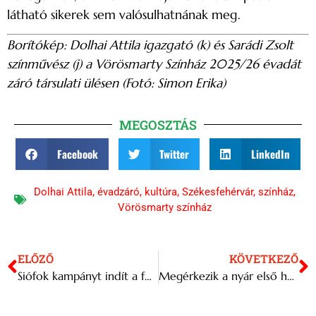
látható sikerek sem valósulhatnának meg.
Borítókép: Dolhai Attila igazgató (k) és Sarádi Zsolt
színművész (j) a Vörösmarty Színház 2025/26 évadát
záró társulati ülésen (Fotó: Simon Erika)
MEGOSZTÁS
Facebook
Twitter
LinkedIn
Dolhai Attila
,
évadzáró
,
kultúra
,
Székesfehérvár
,
színház
,
Vörösmarty színház
ELŐZŐ
KÖVETKEZŐ
Siófok kampányt indít a felelős szórakozásért
Megérkezik a nyár első hőhulláma a jövő héten