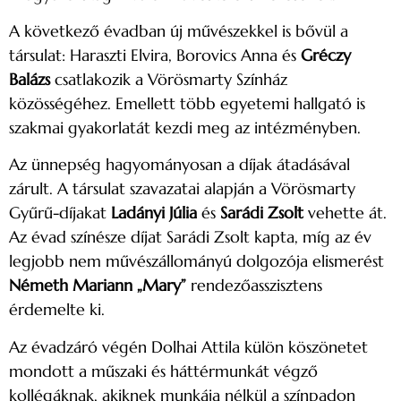
A következő évadban új művészekkel is bővül a
társulat: Haraszti Elvira, Borovics Anna és
Gréczy
Balázs
csatlakozik a Vörösmarty Színház
közösségéhez. Emellett több egyetemi hallgató is
szakmai gyakorlatát kezdi meg az intézményben.
Az ünnepség hagyományosan a díjak átadásával
zárult. A társulat szavazatai alapján a Vörösmarty
Gyűrű-díjakat
Ladányi Júlia
és
Sarádi Zsolt
vehette át.
Az évad színésze díjat Sarádi Zsolt kapta, míg az év
legjobb nem művészállományú dolgozója elismerést
Németh Mariann „Mary”
rendezőasszisztens
érdemelte ki.
Az évadzáró végén Dolhai Attila külön köszönetet
mondott a műszaki és háttérmunkát végző
kollégáknak, akiknek munkája nélkül a színpadon