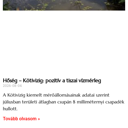
Hőség – Kötivizig: pozitív a tiszai vízmérleg
2026-08-04
A Kötivizig kiemelt mérőállomásainak adatai szerint
júliusban területi átlagban csupán 8 milliméternyi csapadék
hullott.
Tovább olvasom »