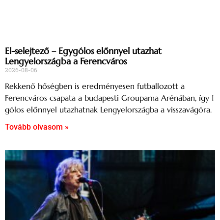
El-selejtező – Egygólos előnnyel utazhat
Lengyelországba a Ferencváros
2026-08-06
Rekkenő hőségben is eredményesen futballozott a
Ferencváros csapata a budapesti Groupama Arénában, így 1
gólos előnnyel utazhatnak Lengyelországba a visszavágóra.
Tovább olvasom »