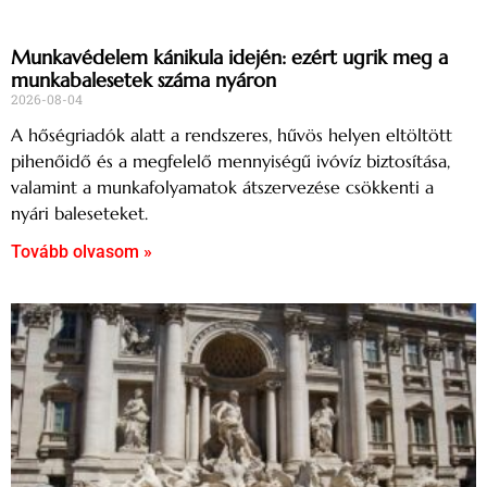
Munkavédelem kánikula idején: ezért ugrik meg a
munkabalesetek száma nyáron
2026-08-04
A hőségriadók alatt a rendszeres, hűvös helyen eltöltött
pihenőidő és a megfelelő mennyiségű ivóvíz biztosítása,
valamint a munkafolyamatok átszervezése csökkenti a
nyári baleseteket.
Tovább olvasom »