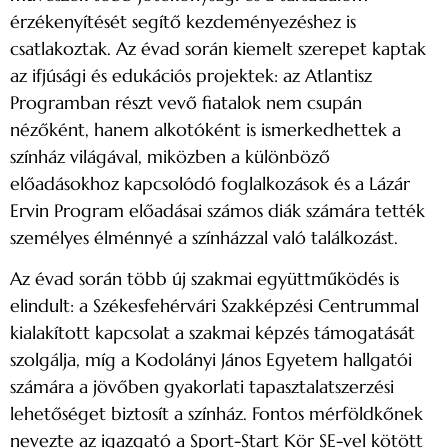
érzékenyítését segítő kezdeményezéshez is
csatlakoztak. Az évad során kiemelt szerepet kaptak
az ifjúsági és edukációs projektek: az Atlantisz
Programban részt vevő fiatalok nem csupán
nézőként, hanem alkotóként is ismerkedhettek a
színház világával, miközben a különböző
előadásokhoz kapcsolódó foglalkozások és a Lázár
Ervin Program előadásai számos diák számára tették
személyes élménnyé a színházzal való találkozást.
Az évad során több új szakmai együttműködés is
elindult: a Székesfehérvári Szakképzési Centrummal
kialakított kapcsolat a szakmai képzés támogatását
szolgálja, míg a Kodolányi János Egyetem hallgatói
számára a jövőben gyakorlati tapasztalatszerzési
lehetőséget biztosít a színház. Fontos mérföldkőnek
nevezte az igazgató a Sport-Start Kör SE-vel kötött