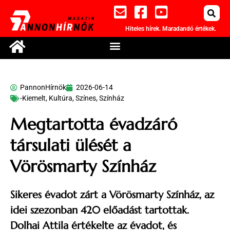
Hiteles hírek. Maradandó értékek.
PannonHírnök
2026-06-14
-Kiemelt
,
Kultúra
,
Színes
,
Színház
Megtartotta évadzáró
társulati ülését a
Vörösmarty Színház
Sikeres évadot zárt a Vörösmarty Színház, az
idei szezonban 420 előadást tartottak.
Dolhai Attila értékelte az évadot, és