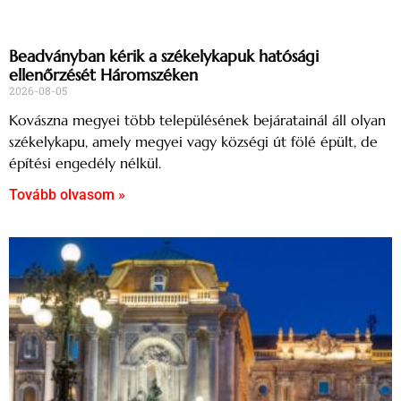
Beadványban kérik a székelykapuk hatósági
ellenőrzését Háromszéken
2026-08-05
Kovászna megyei több településének bejáratainál áll olyan
székelykapu, amely megyei vagy községi út fölé épült, de
építési engedély nélkül.
Tovább olvasom »