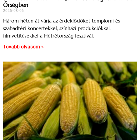
Őrségben
2026-08-06
Három héten át várja az érdeklődőket templomi és
szabadtéri koncertekkel, színházi produkciókkal,
filmvetítésekkel a Hétrétország fesztivál.
Tovább olvasom »