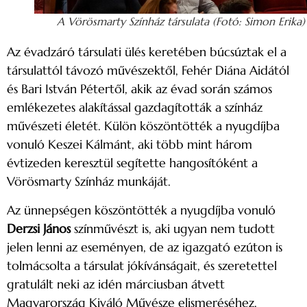
A Vörösmarty Színház társulata (Fotó: Simon Erika)
Az évadzáró társulati ülés keretében búcsúztak el a
társulattól távozó művészektől, Fehér Diána Aidától
és Bari István Pétertől, akik az évad során számos
emlékezetes alakítással gazdagították a színház
művészeti életét. Külön köszöntötték a nyugdíjba
vonuló Keszei Kálmánt, aki több mint három
évtizeden keresztül segítette hangosítóként a
Vörösmarty Színház munkáját.
Az ünnepségen köszöntötték a nyugdíjba vonuló
Derzsi János
színművészt is, aki ugyan nem tudott
jelen lenni az eseményen, de az igazgató ezúton is
tolmácsolta a társulat jókívánságait, és szeretettel
gratulált neki az idén márciusban átvett
Magyarország Kiváló Művésze elismeréséhez.