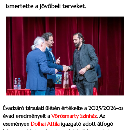
ismertette a jövőbeli terveket.
Évadzáró társulati ülésén értékelte a 2025/2026-os
évad eredményeit a
Vörösmarty Színház
. Az
eseményen
Dolhai Attila
igazgató adott átfogó