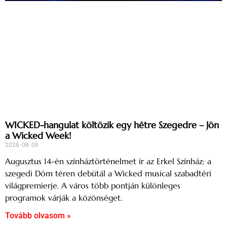
WICKED-hangulat költözik egy hétre Szegedre – Jön
a Wicked Week!
2026-08-05
Augusztus 14-én színháztörténelmet ír az Erkel Színház: a
szegedi Dóm téren debütál a Wicked musical szabadtéri
világpremierje. A város több pontján különleges
programok várják a közönséget.
Tovább olvasom »