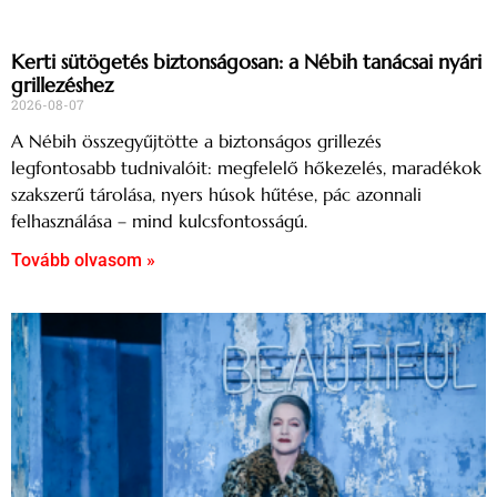
Kerti sütögetés biztonságosan: a Nébih tanácsai nyári
grillezéshez
2026-08-07
A Nébih összegyűjtötte a biztonságos grillezés
legfontosabb tudnivalóit: megfelelő hőkezelés, maradékok
szakszerű tárolása, nyers húsok hűtése, pác azonnali
felhasználása – mind kulcsfontosságú.
Tovább olvasom »